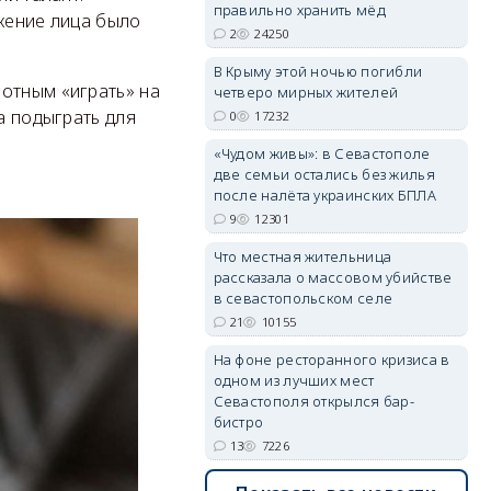
правильно хранить мёд
ажение лица было
2
24250
В Крыму этой ночью погибли
erid: 2SDnjdvhGXG
отным «играть» на
четверо мирных жителей
а подыграть для
0
17232
«Чудом живы»: в Севастополе
две семьи остались без жилья
после налёта украинских БПЛА
9
12301
Что местная жительница
рассказала о массовом убийстве
в севастопольском селе
21
10155
На фоне ресторанного кризиса в
одном из лучших мест
Севастополя открылся бар-
бистро
13
7226