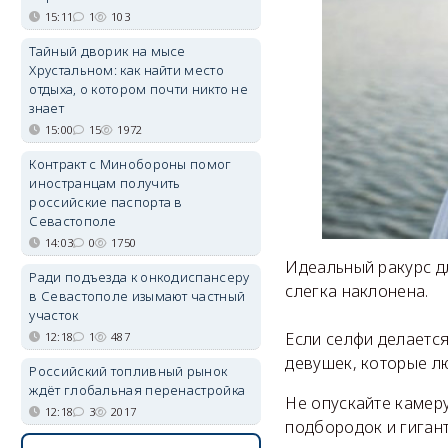
15:11
1
103
Тайный дворик на мысе
Хрустальном: как найти место
отдыха, о котором почти никто не
знает
15:00
15
1972
Контракт с Минобороны помог
иностранцам получить
российские паспорта в
Севастополе
14:03
0
1750
Идеальный ракурс дл
Ради подъезда к онкодиспансеру
слегка наклонена.
в Севастополе изымают частный
участок
Если селфи делается
12:18
1
487
девушек, которые л
Российский топливный рынок
ждёт глобальная перенастройка
Не опускайте камеру
12:18
3
2017
подбородок и гигант