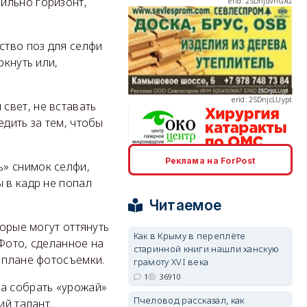
ильно горизонт,
ство поз для селфи
erid: 2SDnjcLUypt
ркнуть или,
свет, не вставать
едить за тем, чтобы
erid: 2SDnjcrDNw6
Реклама на ForPost
ь» снимок селфи,
 в кадр не попал
Читаемое
торые могут оттянуть
Как в Крыму в переплёте
Фото, сделанное на
старинной книги нашли ханскую
erid: 2SDnjdPjgYS
 плане фотосъемки.
грамоту XVI века
1
36910
на собрать «урожай»
Пчеловод рассказал, как
ий талант.