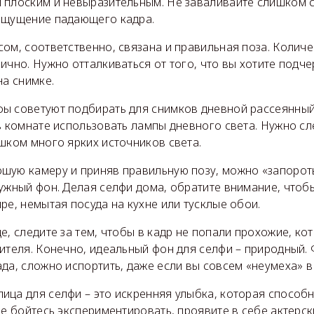
 плоским и невыразительным. Не заваливайте слишком с
ощущение падающего кадра.
ом, соответственно, связана и правильная поза. Количе
ично. Нужно отталкиваться от того, что вы хотите подче
на снимке.
ы советуют подбирать для снимков дневной рассеянный 
в комнате использовать лампы дневного света. Нужно сл
шком много ярких источников света.
шую камеру и приняв правильную позу, можно «запорот
ужный фон. Делая селфи дома, обратите внимание, чтобы
ре, немытая посуда на кухне или тусклые обои.
е, следите за тем, чтобы в кадр не попали прохожие, ко
ителя. Конечно, идеальный фон для селфи – природный. 
да, сложно испортить, даже если вы совсем «неумеха» в
ица для селфи – это искренняя улыбка, которая способ
Не бойтесь экспериментировать, проявите в себе актерск