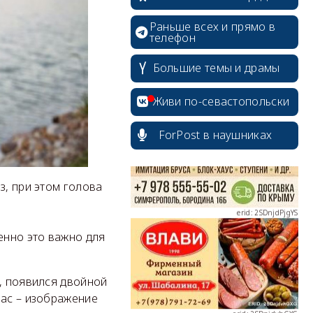
Раньше всех и прямо в
телефон
Большие темы и драмы
erid: 2SDnjcrDNw6
Живи по-севастопольски
ForPost в наушниках
erid: 2SDnjdPjgYS
з, при этом голова
енно это важно для
erid: 2SDnjdvhGXG
ь, появился двойной
фас – изображение