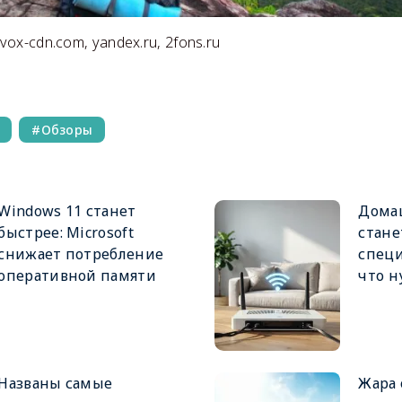
vox-cdn.com, yandex.ru, 2fons.ru
Обзоры
Windows 11 станет
Дома
быстрее: Microsoft
стане
снижает потребление
специ
оперативной памяти
что н
Названы самые
Жара 