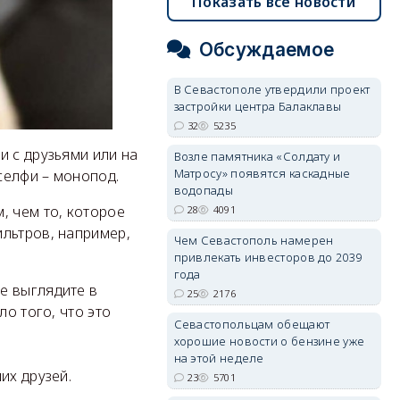
Показать все новости
Обсуждаемое
В Севастополе утвердили проект
застройки центра Балаклавы
32
5235
и с друзьями или на
Возле памятника «Солдату и
Матросу» появятся каскадные
селфи – монопод.
водопады
, чем то, которое
28
4091
льтров, например,
Чем Севастополь намерен
привлекать инвесторов до 2039
года
е выглядите в
25
2176
ло того, что это
Севастопольцам обещают
хорошие новости о бензине уже
на этой неделе
их друзей.
23
5701