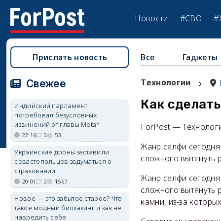
Новости
#СВО
#
Прислать новость
Все
Гаджеты
›
Свежее
Технологии
Как сделать
Индийский парламент
потребовал безусловных
извинений от главы Meta*
ForPost — Технолог
22:16
0
53
Жанр селфи сегодня 
Украинские дроны заставили
сложного вытянуть р
севастопольцев задуматься о
страховании
Жанр селфи сегодня 
20:01
2
1567
сложного вытянуть р
Новое — это забытое старое? Что
камни, из-за которы
такое модный биохакинг и как не
навредить себе