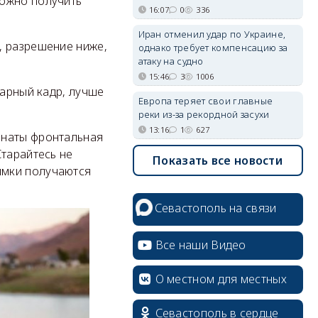
можно получить
16:07
0
336
Иран отменил удар по Украине,
, разрешение ниже,
однако требует компенсацию за
атаку на судно
15:46
3
1006
карный кадр, лучше
Европа теряет свои главные
реки из-за рекордной засухи
13:16
1
627
мнаты фронтальная
Старайтесь не
Показать все новости
имки получаются
Севастополь на связи
Все наши Видео
О местном для местных
Севастополь в сердце