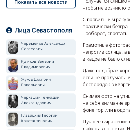
получается слишком
Показать все новости
чтобы не возникло 
С правильным ракурс
практически безгран
Лица Севастополя
наоборот, спрятать 
Черемёнов Александр
Грамотные фотограф
Сергеевич
напротив солнца, а 
в кадре не было сли
Куликов Валерий
Владимирович
Даже подобрав хоро
если не продумать н
Жуков Дмитрий
беспорядок в кварти
Валерьевич
Снимая фото на улиц
Черкашин Геннадий
на себя внимание зр
Александрович
фоне гор или водопа
Главацкий Георгий
Константинович
Лучшее выражение л
лайков в соцсетях. 