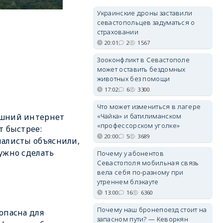
Украинские дроны заставили
севастопольцев задуматься о
страховании
20:01
2
1567
Зооконфликт в Севастополе
может оставить бездомных
животных без помощи
17:02
6
3300
Что может измениться в лагере
«Чайка» и батилиманском
шний интернет
«профессорском уголке»
т быстрее:
20:00
5
3689
алисты объяснили,
ужно сделать
Почему у абонентов
Севастополя мобильная связь
вела себя по-разному при
утреннем блэкауте
13:00
16
6360
Почему наш бронепоезд стоит на
опасна для
запасном пути? — Кеворкян