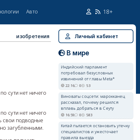
18+
нологии
Авто
изобретения
Личный кабинет
В мире
Индийский парламент
потребовал безусловных
извинений от главы Meta*
22:16
0
53
по сути нет ничего
Виноваты соцсети: марокканец
рассказал, почему решился
вплавь добраться в Сеуту
по сути нет ничего
16:59
0
583
ть свои подводные
Китай пытается остановить утечку
жно загубленными.
специалистов и ужесточает
правила выезда