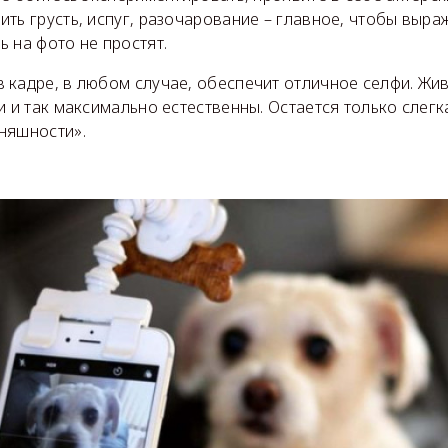
ть грусть, испуг, разочарование – главное, чтобы выр
 на фото не простят.
 кадре, в любом случае, обеспечит отличное селфи. Жив
и и так максимально естественны. Остается только слегк
няшности».