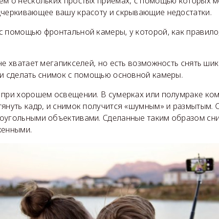
ем о нескольких простых приемах, с помощью которых 
дчеркивающее вашу красоту и скрывающие недостатки.
с помощью фронтальной камеры, у которой, как правило
не хватает мегапикселей, но есть возможность снять ши
 и сделать снимок с помощью основной камеры.
 при хорошем освещении. В сумерках или полумраке ко
януть кадр, и снимок получится «шумным» и размытым. 
оугольными объективами. Сделанные таким образом сн
женными.