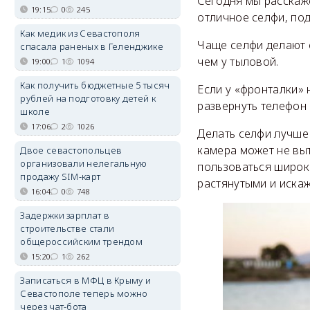
Сегодня мы расскаж
19:15
0
245
отличное селфи, по
Как медик из Севастополя
Чаще селфи делают 
спасала раненых в Геленджике
чем у тыловой.
19:00
1
1094
Как получить бюджетные 5 тысяч
Если у «фронталки» 
рублей на подготовку детей к
развернуть телефон
школе
17:06
2
1026
Делать селфи лучше
камера может не выт
Двое севастопольцев
организовали нелегальную
пользоваться широк
продажу SIM-карт
растянутыми и иска
16:04
0
748
Задержки зарплат в
строительстве стали
общероссийским трендом
15:20
1
262
Записаться в МФЦ в Крыму и
Севастополе теперь можно
через чат-бота