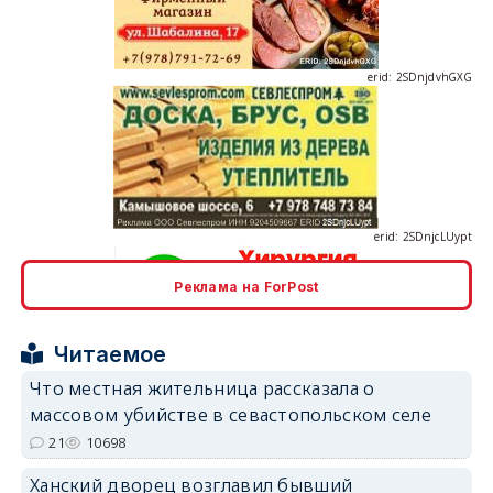
erid: 2SDnjdvhGXG
erid: 2SDnjcLUypt
Реклама на ForPost
erid: 2SDnjcrDNw6
Читаемое
Что местная жительница рассказала о
массовом убийстве в севастопольском селе
21
10698
Ханский дворец возглавил бывший
erid: 2SDnjdPjgYS