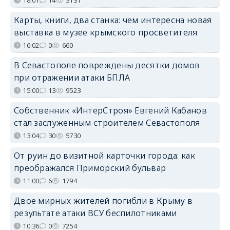
18:01
14
3131
Карты, книги, два станка: чем интересна новая
выставка в музее крымского просветителя
16:02
0
660
В Севастополе повреждены десятки домов
при отражении атаки БПЛА
15:00
13
9523
Собственник «ИнтерСтроя» Евгений Кабанов
стал заслуженным строителем Севастополя
13:04
30
5730
От руин до визитной карточки города: как
преображался Приморский бульвар
11:00
6
1794
Двое мирных жителей погибли в Крыму в
результате атаки ВСУ беспилотниками
10:36
0
7254