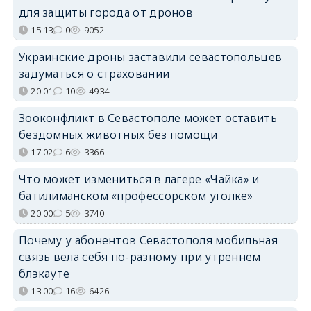
для защиты города от дронов
15:13
0
9052
Украинские дроны заставили севастопольцев
задуматься о страховании
20:01
10
4934
Зооконфликт в Севастополе может оставить
бездомных животных без помощи
17:02
6
3366
Что может измениться в лагере «Чайка» и
батилиманском «профессорском уголке»
20:00
5
3740
Почему у абонентов Севастополя мобильная
связь вела себя по-разному при утреннем
блэкауте
13:00
16
6426