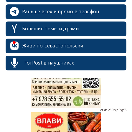
Раньше всех и прямо в телефон
Большие темы и драмы
Живи по-севастопольски
erid: 2SDnjcrDNw6
ForPost в наушниках
erid: 2SDnjdPjgYS