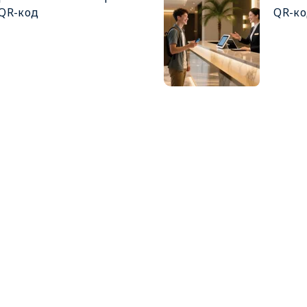
QR-код
QR-к