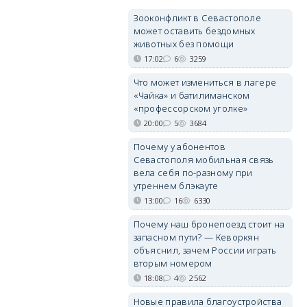
Зооконфликт в Севастополе
может оставить бездомных
животных без помощи
17:02
6
3259
Что может измениться в лагере
«Чайка» и батилиманском
«профессорском уголке»
20:00
5
3684
Почему у абонентов
Севастополя мобильная связь
вела себя по-разному при
утреннем блэкауте
13:00
16
6330
Почему наш бронепоезд стоит на
запасном пути? — Кеворкян
объяснил, зачем России играть
вторым номером
18:08
4
2562
Новые правила благоустройства