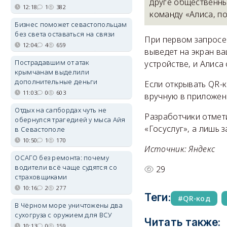
друге общественны
12:18
1
382
команду «Алиса, п
Бизнес поможет севастопольцам
без света оставаться на связи
При первом запросе
12:04
4
659
выведет на экран ва
Пострадавшим от атак
устройстве, и Алиса
крымчанам выделили
дополнительные деньги
Если открывать QR-
11:03
0
603
вручную в приложен
Отдых на сапбордах чуть не
Разработчики отмет
обернулся трагедией у мыса Айя
«Госуслуг», а лишь
в Севастополе
10:50
1
170
Источник: Яндекс
ОСАГО без ремонта: почему
водители всё чаще судятся со
29
страховщиками
10:16
2
277
Теги:
QR-код
В Чёрном море уничтожены два
сухогруза с оружием для ВСУ
Читать также:
10:13
0
159