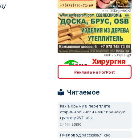
оду
erid: 2SDnjcLUypt
Реклама на ForPost
erid: 2SDnjcrDNw6
Читаемое
Как в Крыму в переплёте
старинной книги нашли ханскую
грамоту XVI века
erid: 2SDnjdPjgYS
1
36880
Пчеловод рассказал, как