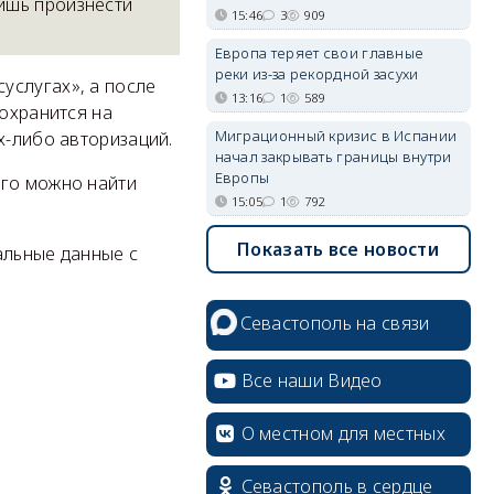
ишь произнести
15:46
3
909
Европа теряет свои главные
реки из-за рекордной засухи
услугах», а после
13:16
1
589
сохранится на
Миграционный кризис в Испании
х-либо авторизаций.
начал закрывать границы внутри
Европы
его можно найти
15:05
1
792
Показать все новости
альные данные с
Севастополь на связи
Все наши Видео
О местном для местных
Севастополь в сердце