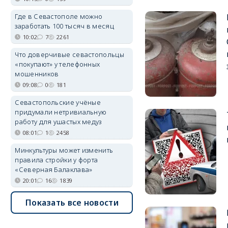
Где в Севастополе можно
заработать 100 тысяч в месяц
10:02
7
2261
Что доверчивые севастопольцы
«покупают» у телефонных
мошенников
09:08
0
181
Севастопольские учёные
придумали нетривиальную
работу для ушастых медуз
08:01
1
2458
Минкультуры может изменить
правила стройки у форта
«Северная Балаклава»
20:01
16
1839
Показать все новости