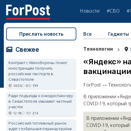
Новости
#СВО
#
Прислать новость
Все
Гаджеты
›
Свежее
Технологии
«Яндекс» на
Контракт с Минобороны помог
иностранцам получить
вакцинаци
российские паспорта в
Севастополе
ForPost — Технолог
14:03
0
199
Ради подъезда к онкодиспансеру
В приложении «Янде
в Севастополе изымают частный
COVID-19, который т
участок
12:18
1
214
В приложении «Янд
Российский топливный рынок
COVID-19, который 
ждёт глобальная перенастройка