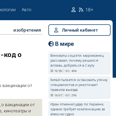
18+
нологии
Авто
изобретения
Личный кабинет
В мире
-код о
Виноваты соцсети: марокканец
рассказал, почему решился
вплавь добраться в Сеуту
16:59
0
494
Китай пытается остановить утечку
специалистов и ужесточает
о вакцинации от
правила выезда
16:07
0
296
Иран отменил удар по Украине,
 о вакцинации от
однако требует компенсацию за
е, кинотеатры и
атаку на судно