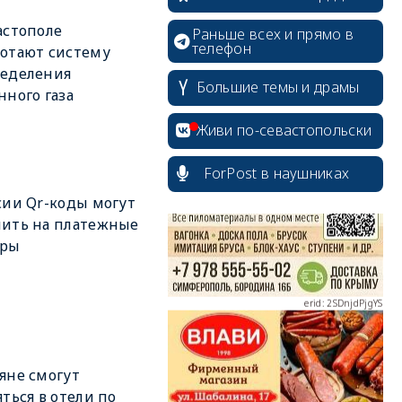
астополе
Раньше всех и прямо в
телефон
отают систему
ределения
Большие темы и драмы
нного газа
erid: 2SDnjcrDNw6
Живи по-севастопольски
ForPost в наушниках
сии Qr-коды могут
ить на платежные
erid: 2SDnjdPjgYS
еры
яне смогут
erid: 2SDnjdvhGXG
яться в отели по