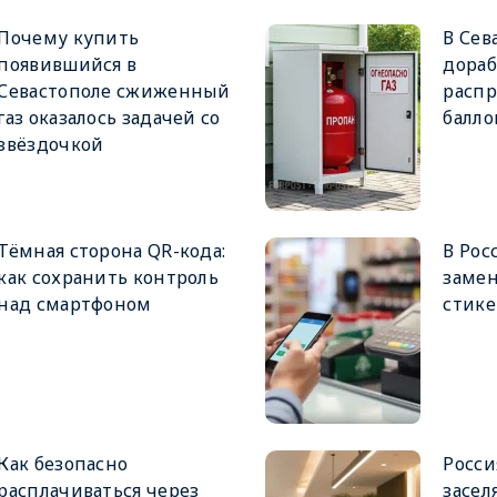
Почему купить
В Сев
появившийся в
дораб
Севастополе сжиженный
расп
газ оказалось задачей со
балло
звёздочкой
Тёмная сторона QR-кода:
В Рос
как сохранить контроль
замен
над смартфоном
стик
Как безопасно
Росси
расплачиваться через
засел