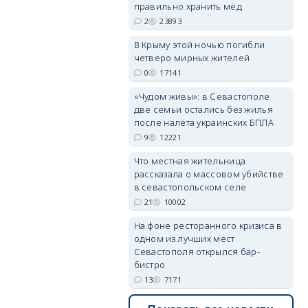
правильно хранить мёд
2
23893
В Крыму этой ночью погибли
четверо мирных жителей
erid: 2SDnjdvhGXG
0
17141
«Чудом живы»: в Севастополе
две семьи остались без жилья
после налёта украинских БПЛА
9
12221
Что местная жительница
рассказала о массовом убийстве
в севастопольском селе
21
10002
На фоне ресторанного кризиса в
одном из лучших мест
Севастополя открылся бар-
бистро
13
7171