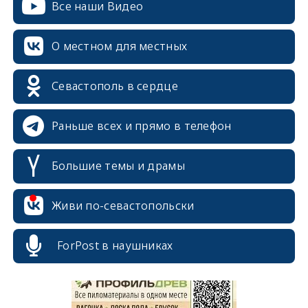
Все наши Видео
О местном для местных
Севастополь в сердце
Раньше всех и прямо в телефон
Большие темы и драмы
Живи по-севастопольски
erid: 2SDnjcrDNw6
ForPost в наушниках