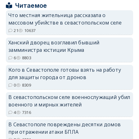
erid: 2SDnjcrDNw6
Читаемое
Что местная жительница рассказала о
массовом убийстве в севастопольском селе
21
10637
Ханский дворец возглавил бывший
erid: 2SDnjdPjgYS
замминистра юстиции Крыма
6
8803
Кого в Севастополе готовы взять на работу
для защиты города от дронов
0
8309
erid: 2SDnjdvhGXG
В севастопольском селе военнослужащий убил
военного и мирных жителей
4
7316
В Севастополе повреждены десятки домов
при отражении атаки БПЛА