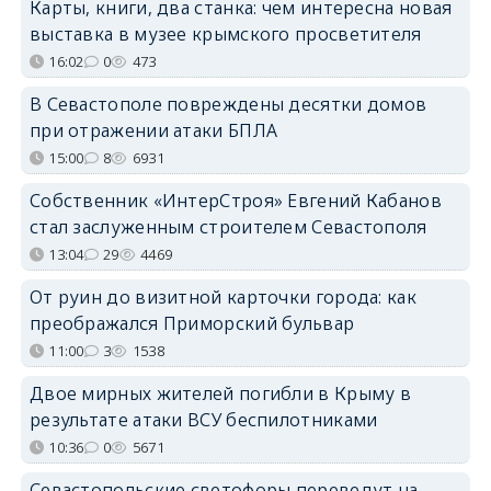
Карты, книги, два станка: чем интересна новая
выставка в музее крымского просветителя
16:02
0
473
В Севастополе повреждены десятки домов
при отражении атаки БПЛА
15:00
8
6931
Собственник «ИнтерСтроя» Евгений Кабанов
стал заслуженным строителем Севастополя
13:04
29
4469
От руин до визитной карточки города: как
преображался Приморский бульвар
11:00
3
1538
Двое мирных жителей погибли в Крыму в
результате атаки ВСУ беспилотниками
10:36
0
5671
Севастопольские светофоры переведут на