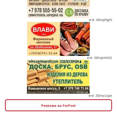
erid: 2SDnjdPjgYS
erid: 2SDnjdvhGXG
erid: 2SDnjcLUypt
Реклама на ForPost