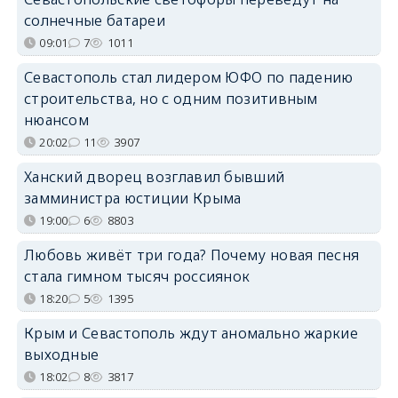
солнечные батареи
09:01
7
1011
Севастополь стал лидером ЮФО по падению
строительства, но с одним позитивным
нюансом
20:02
11
3907
Ханский дворец возглавил бывший
замминистра юстиции Крыма
19:00
6
8803
Любовь живёт три года? Почему новая песня
стала гимном тысяч россиянок
18:20
5
1395
Крым и Севастополь ждут аномально жаркие
выходные
18:02
8
3817