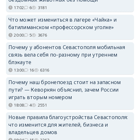
17:02
6
3181
Что может измениться в лагере «Чайка» и
батилиманском «профессорском уголке»
20:00
5
3676
Почему у абонентов Севастополя мобильная
связь вела себя по-разному при утреннем
блэкауте
13:00
16
6316
Почему наш бронепоезд стоит на запасном
пути? — Кеворкян объяснил, зачем России
играть вторым номером
18:08
4
2551
Новые правила благоустройства Севастополя:
что изменится для жителей, бизнеса и
владельцев домов