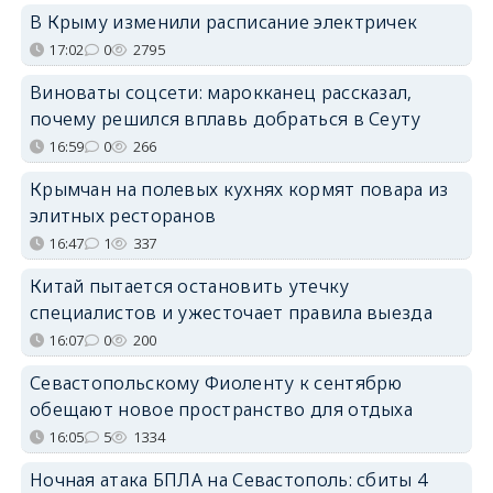
В Крыму изменили расписание электричек
17:02
0
2795
Виноваты соцсети: марокканец рассказал,
почему решился вплавь добраться в Сеуту
16:59
0
266
Крымчан на полевых кухнях кормят повара из
элитных ресторанов
16:47
1
337
Китай пытается остановить утечку
специалистов и ужесточает правила выезда
16:07
0
200
Севастопольскому Фиоленту к сентябрю
обещают новое пространство для отдыха
16:05
5
1334
Ночная атака БПЛА на Севастополь: сбиты 4