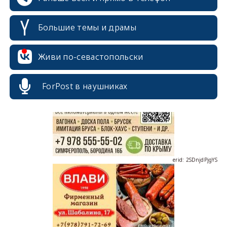
Большие темы и драмы
Живи по-севастопольски
erid: 2SDnjcrDNw6
ForPost в наушниках
erid: 2SDnjdPjgYS
erid: 2SDnjdvhGXG