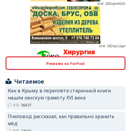
erid: 2SDnjcLUypt
Реклама на ForPost
erid: 2SDnjcrDNw6
Читаемое
Как в Крыму в переплёте старинной книги
нашли ханскую грамоту XVI века
1
36837
Пчеловод рассказал, как правильно хранить
erid: 2SDnjdPjgYS
мёд
2
23632