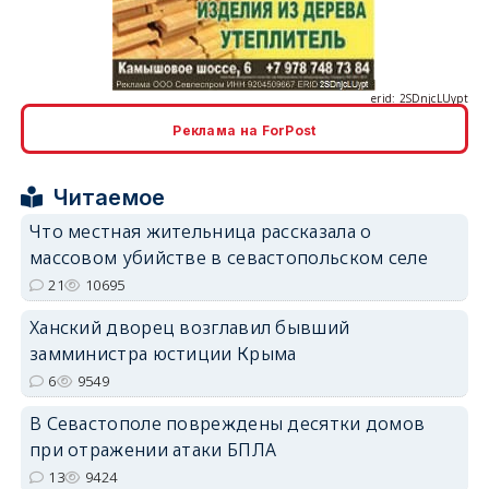
erid: 2SDnjcLUypt
Реклама на ForPost
Читаемое
erid: 2SDnjcrDNw6
Что местная жительница рассказала о
массовом убийстве в севастопольском селе
21
10695
Ханский дворец возглавил бывший
замминистра юстиции Крыма
erid: 2SDnjdPjgYS
6
9549
В Севастополе повреждены десятки домов
при отражении атаки БПЛА
13
9424