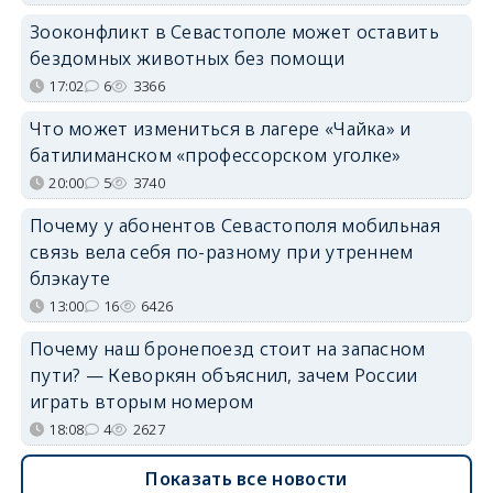
Зооконфликт в Севастополе может оставить
бездомных животных без помощи
17:02
6
3366
Что может измениться в лагере «Чайка» и
батилиманском «профессорском уголке»
20:00
5
3740
Почему у абонентов Севастополя мобильная
связь вела себя по-разному при утреннем
блэкауте
13:00
16
6426
Почему наш бронепоезд стоит на запасном
пути? — Кеворкян объяснил, зачем России
играть вторым номером
18:08
4
2627
Показать все новости