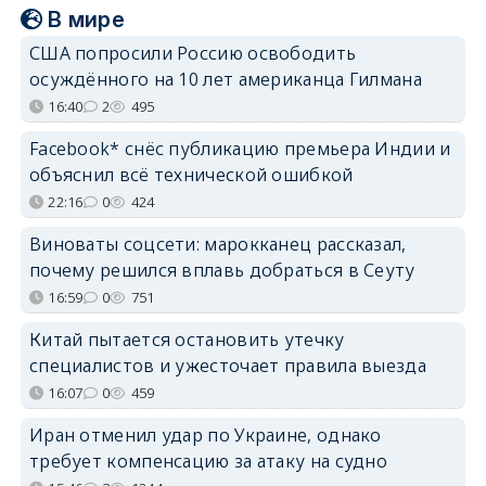
В мире
США попросили Россию освободить
осуждённого на 10 лет американца Гилмана
16:40
2
495
Facebook* снёс публикацию премьера Индии и
объяснил всё технической ошибкой
22:16
0
424
Виноваты соцсети: марокканец рассказал,
почему решился вплавь добраться в Сеуту
16:59
0
751
Китай пытается остановить утечку
специалистов и ужесточает правила выезда
16:07
0
459
Иран отменил удар по Украине, однако
требует компенсацию за атаку на судно