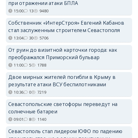
при отражении атаки БПЛА
15:00
13
9480
Собственник «ИнтерСтроя» Евгений Кабанов
стал заслуженным строителем Севастополя
13:04
30
5706
От руин до визитной карточки города: как
преображался Приморский бульвар
11:00
5
1788
Двое мирных жителей погибли в Крыму в
результате атаки ВСУ беспилотниками
10:36
0
7219
Севастопольские светофоры переведут на
солнечные батареи
09:01
8
1140
Севастополь стал лидером ЮФО по падению