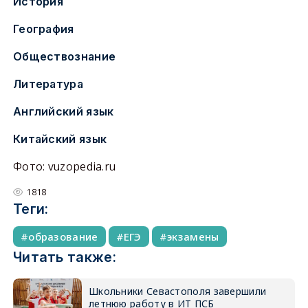
История
География
Обществознание
Литература
Английский язык
Китайский язык
Фото: vuzopedia.ru
1818
Теги:
образование
ЕГЭ
экзамены
Читать также:
Школьники Севастополя завершили
летнюю работу в ИТ ПСБ