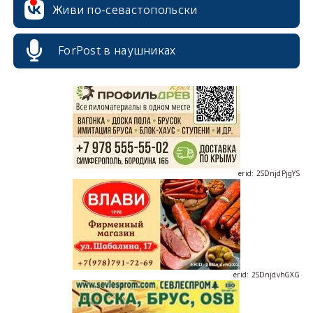
Живи по-севастопольски
erid: 2SDnjcrDNw6
ForPost в наушниках
erid: 2SDnjdPjgYS
erid: 2SDnjdvhGXG