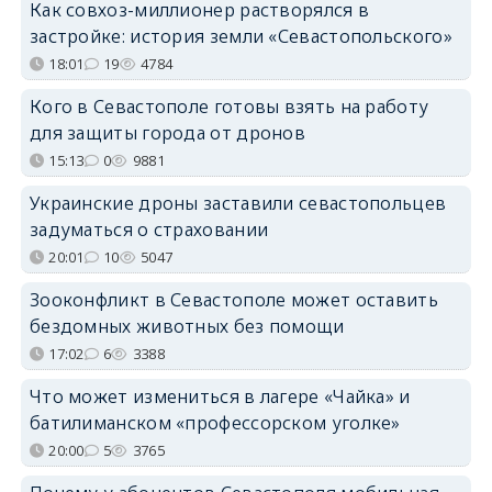
Как совхоз-миллионер растворялся в
застройке: история земли «Севастопольского»
18:01
19
4784
Кого в Севастополе готовы взять на работу
для защиты города от дронов
15:13
0
9881
Украинские дроны заставили севастопольцев
задуматься о страховании
20:01
10
5047
Зооконфликт в Севастополе может оставить
бездомных животных без помощи
17:02
6
3388
Что может измениться в лагере «Чайка» и
батилиманском «профессорском уголке»
20:00
5
3765