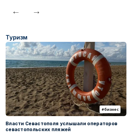
Туризм
бизнес
Власти Севастополя услышали операторов
П
севастопольских пляжей
о