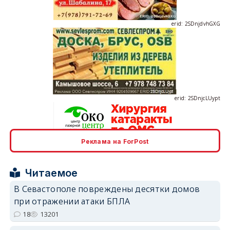
erid: 2SDnjcLUypt
Реклама на ForPost
erid: 2SDnjcrDNw6
Читаемое
В Севастополе повреждены десятки домов
при отражении атаки БПЛА
18
13201
erid: 2SDnjdPjgYS