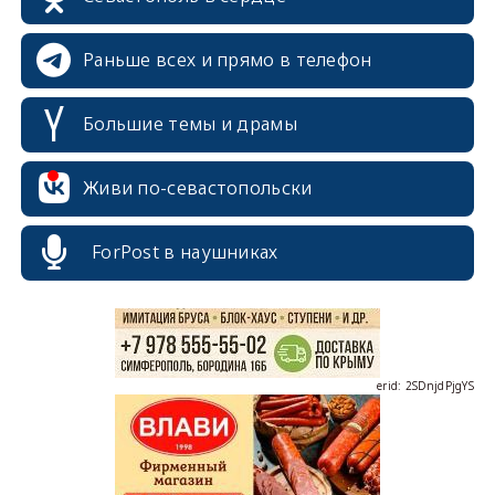
Раньше всех и прямо в телефон
Большие темы и драмы
erid: 2SDnjcrDNw6
Живи по-севастопольски
ForPost в наушниках
erid: 2SDnjdPjgYS
erid: 2SDnjdvhGXG