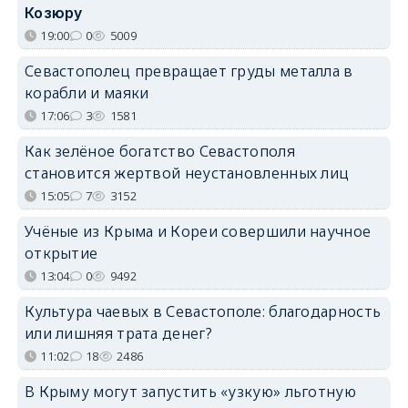
Козюру
19:00
0
5009
Севастополец превращает груды металла в
корабли и маяки
17:06
3
1581
Как зелёное богатство Севастополя
становится жертвой неустановленных лиц
15:05
7
3152
Учёные из Крыма и Кореи совершили научное
открытие
13:04
0
9492
Культура чаевых в Севастополе: благодарность
или лишняя трата денег?
11:02
18
2486
В Крыму могут запустить «узкую» льготную