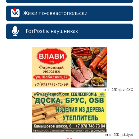
Живи по-севастопольски
ForPost в наушниках
erid: 2SDnjdPjgYS
erid: 2SDnjdvhGXG
erid: 2SDnjcLUypt