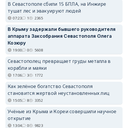
В Севастополе сбили 15 БПЛА, на Инжире
тушат лес и эвакуируют людей
07:23
1
2365
В Крыму задержали бывшего руководителя
аппарата Заксобрания Севастополя Олега
Козюру
19:00
0
5608
Севастополец превращает груды металла в
корабли и маяки
17:06
3
1772
Как зелёное богатство Севастополя
становится жертвой неустановленных лиц
15:05
8
3352
Учёные из Крыма и Кореи совершили научное
открытие
13:04
0
9823