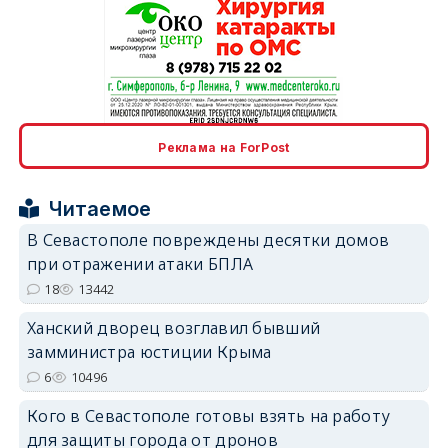
erid: 2SDnjcrDNw6
Реклама на ForPost
Читаемое
В Севастополе повреждены десятки домов
при отражении атаки БПЛА
erid: 2SDnjdPjgYS
18
13442
Ханский дворец возглавил бывший
замминистра юстиции Крыма
6
10496
Кого в Севастополе готовы взять на работу
erid: 2SDnjdvhGXG
для защиты города от дронов