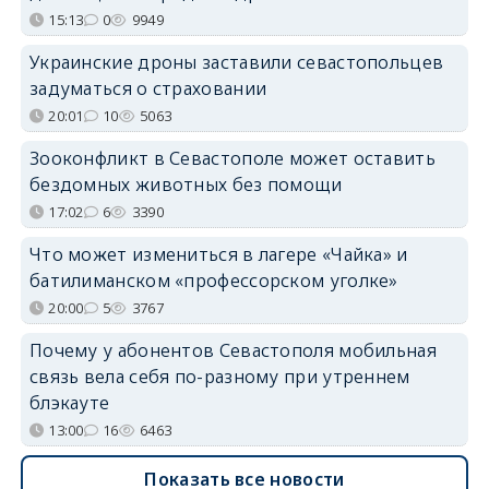
15:13
0
9949
Украинские дроны заставили севастопольцев
задуматься о страховании
20:01
10
5063
Зооконфликт в Севастополе может оставить
бездомных животных без помощи
17:02
6
3390
Что может измениться в лагере «Чайка» и
батилиманском «профессорском уголке»
20:00
5
3767
Почему у абонентов Севастополя мобильная
связь вела себя по-разному при утреннем
блэкауте
13:00
16
6463
Показать все новости