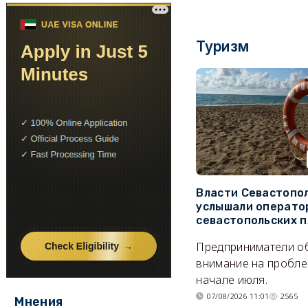
Туризм
Власти Севастопо
услышали операто
севастопольских 
Предприниматели о
внимание на пробле
начале июля.
07/08/2026 11:01
2565
Мнения