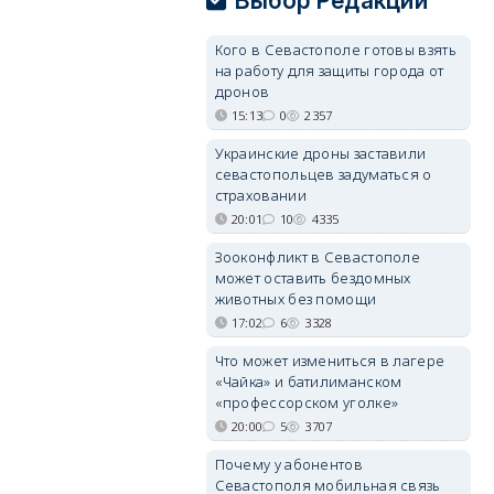
Выбор Редакции
Кого в Севастополе готовы взять
на работу для защиты города от
дронов
15:13
0
2357
Украинские дроны заставили
севастопольцев задуматься о
страховании
20:01
10
4335
Зооконфликт в Севастополе
может оставить бездомных
животных без помощи
17:02
6
3328
Что может измениться в лагере
«Чайка» и батилиманском
«профессорском уголке»
20:00
5
3707
Почему у абонентов
Севастополя мобильная связь