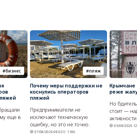
бизнес
пляж
ля
Почему меры поддержки не
Крымчане 
ров
коснулись операторов
реже жалу
пляжей
пляжей
Но бдитель
бращали
Предприниматели не
стоит — на
му еще в
исключают техническую
активности
ошибку, но это не точно.
05/08/2026 12
07/08/2026 08:02
1186