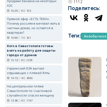
продажи бензина на некоторых
1112
АЗС
Поделитесь:
16:29
0
105
Прямой эфир «ЕСТЬ ТЕМА».
Почему россияне мечтают жить в
частных домах, но остаются в
квартирах?
Теги:
необычное
16:00
1
321
Кого в Севастополе готовы
взять на работу для защиты
города от дронов
15:13
0
2339
Украинский БЭК выгнал
отдыхающих с пляжей Ялты
14:15
4
3086
На центральном пляже
Севастополя по счастливой
случайности спасли женщину
13:38
0
1767