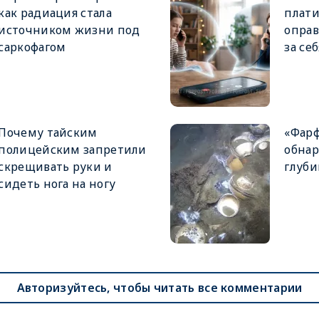
как радиация стала
плати
источником жизни под
оправ
саркофагом
за себ
Почему тайским
«Фарф
полицейским запретили
обнар
скрещивать руки и
глуби
сидеть нога на ногу
Авторизуйтесь, чтобы читать все комментарии