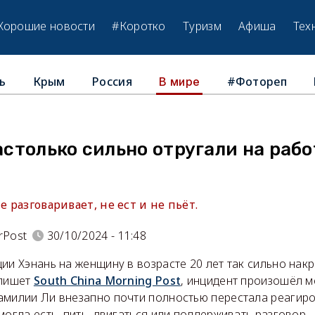
Хорошие новости
#Коротко
Туризм
Афиша
Тех
ь
Крым
Россия
#Фотореп
В мире
только сильно отругали на работ
е разговаривает, не ест и не пьёт.
rPost
30/10/2024 - 11:48
ии Хэнань на женщину в возрасте 20 лет так сильно накр
 пишет
South China Morning Post
, инцидент произошёл м
амилии Ли внезапно почти полностью перестала реагир
могла есть, пить, двигаться или поддерживать разговор.