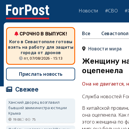
Новости
#СВО
#
Все
Севастопол
СРОЧНО В ВЫПУСК!
Кого в Севастополе готовы
взять на работу для защиты
Новости мира
города от дронов
пт, 07/08/2026 - 15:13
Женщину нас
оцепенела
Прислать новость
Она не двигается, н
Свежее
Служба новостей Fo
Ханский дворец возглавил
В китайской провинц
бывший замминистра юстиции
Крыма
она оцепенела. Как
19:00
0
75
этого женщина по ф
мир: она больше не 