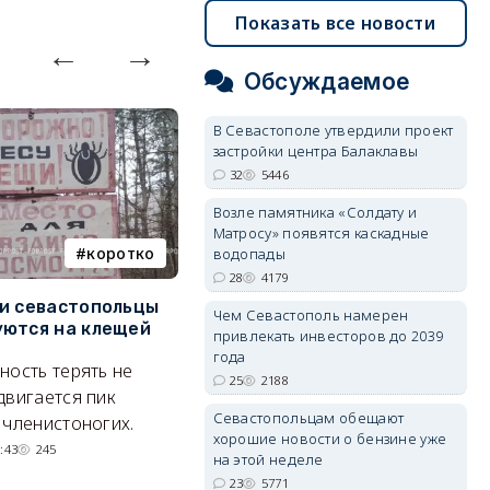
Показать все новости
Обсуждаемое
В Севастополе утвердили проект
застройки центра Балаклавы
32
5446
Возле памятника «Солдату и
Матросу» появятся каскадные
коротко
Балаклава
водопады
28
4179
и севастопольцы
В Севастополе утвердили
Н
Чем Севастополь намерен
ются на клещей
проект застройки центра
С
привлекать инвесторов до 2039
Балаклавы
и
года
ность терять не
25
2188
Там появится туристический
М
двигается пик
квартал с отелями и
н
Севастопольцам обещают
 членистоногих.
хорошие новости о бензине уже
парковками.
:43
245
на этой неделе
05/08/2026 08:01
5446
23
5771