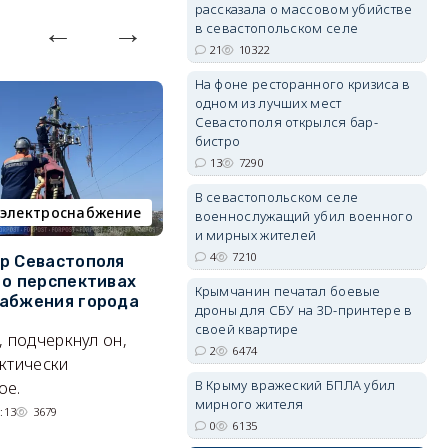
рассказала о массовом убийстве
в севастопольском селе
21
10322
erid: 2SDnjdvhGXG
На фоне ресторанного кризиса в
одном из лучших мест
Севастополя открылся бар-
бистро
13
7290
В севастопольском селе
электроснабжение
пляж
военнослужащий убил военного
и мирных жителей
4
7210
р Севастополя
Почему меры поддержки не
У
 о перспективах
коснулись операторов
с
Крымчанин печатал боевые
абжения города
пляжей
о
дроны для СБУ на 3D-принтере в
своей квартире
, подчеркнул он,
Предприниматели не
П
2
6474
ктически
исключают техническую
к
В Крыму вражеский БПЛА убил
ое.
ошибку, но это не точно.
сп
мирного жителя
б
:13
3679
07/08/2026 08:02
1186
0
6135