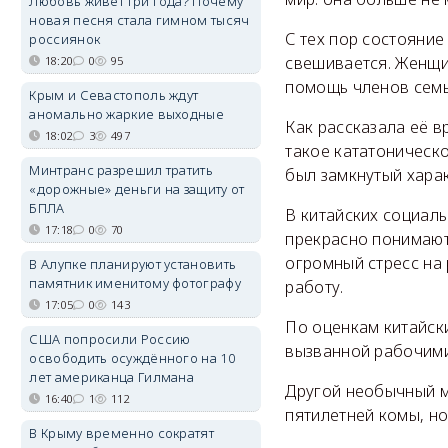
Любовь живёт три года? Почему
новая песня стала гимном тысяч
С тех пор состояние
россиянок
свешивается. Женщи
18:20
0
95
помощь членов семь
Крым и Севастополь ждут
аномально жаркие выходные
Как рассказала её 
18:02
3
497
такое кататоническо
Минтранс разрешил тратить
был замкнутый харак
«дорожные» деньги на защиту от
БПЛА
В китайских социаль
17:18
0
70
прекрасно понимают 
огромный стресс на р
В Алупке планируют установить
памятник именитому фотографу
работу.
17:05
0
143
По оценкам китайски
США попросили Россию
вызванной рабочими
освободить осуждённого на 10
лет американца Гилмана
Другой необычный м
16:40
1
112
пятилетней комы, н
В Крыму временно сократят