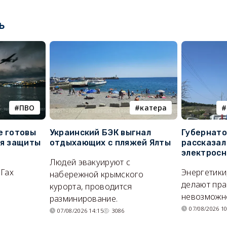
ь
ПВО
катера
е готовы
Украинский БЭК выгнал
Губернато
ля защиты
отдыхающих с пляжей Ялты
рассказал
электросн
Людей эвакуируют с
ОГах
Энергетики
набережной крымского
делают пра
курорта, проводится
невозможн
разминирование.
07/08/2026 10
07/08/2026 14:15
3086