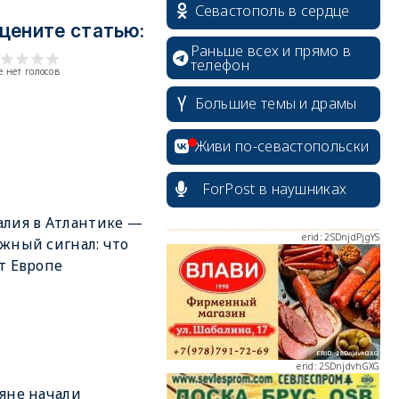
Севастополь в сердце
цените статью:
Раньше всех и прямо в
телефон
 нет голосов
erid: 2SDnjcrDNw6
Большие темы и драмы
Живи по-севастопольски
ForPost в наушниках
лия в Атлантике —
erid: 2SDnjdPjgYS
жный сигнал: что
т Европе
erid: 2SDnjdvhGXG
яне начали