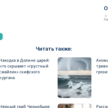
О
Еще
Читать также:
Находка в Долине царей:
Анома
что скрывает «грустный
трево
смайлик» скифского
грози
кургана
Чёрный гриб Чернобыля:
Росси