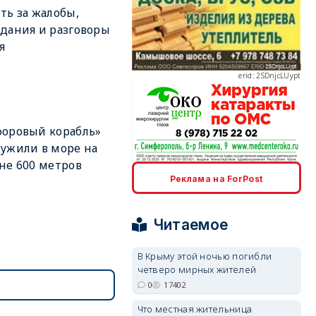
ть за жалобы,
дания и разговоры
я
erid: 2SDnjcLUypt
оровый корабль»
ужили в море на
не 600 метров
erid: 2SDnjcrDNw6
Реклама на ForPost
Читаемое
В Крыму этой ночью погибли
четверо мирных жителей
erid: 2SDnjdPjgYS
0
17402
Что местная жительница