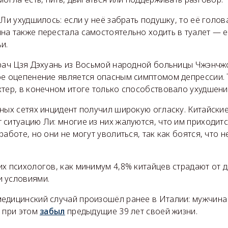
 Ли ухудшилось: если у неё забрать подушку, то её голо
на также перестала самостоятельно ходить в туалет — 
и.
врач Цзя Дэхуань из Восьмой народной больницы Чжэнчж
е оцепенение является опасным симптомом депрессии. Т
тер, в конечном итоге только способствовало ухудшени
ных сетях инцидент получил широкую огласку. Китайски
ситуацию Ли: многие из них жалуются, что им приходит
аботе, но они не могут уволиться, так как боятся, что н
х психологов, как минимум 4,8% китайцев страдают от д
 условиями.
едицинский случай произошёл ранее в Италии: мужчина
о при этом
забыл
предыдущие 39 лет своей жизни.