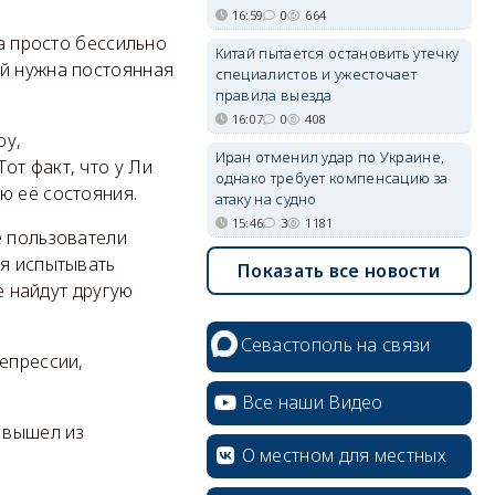
16:59
0
664
ва просто бессильно
Китай пытается остановить утечку
ей нужна постоянная
специалистов и ужесточает
правила выезда
16:07
0
408
оу,
Иран отменил удар по Украине,
от факт, что у Ли
однако требует компенсацию за
ю её состояния.
атаку на судно
15:46
3
1181
е пользователи
ся испытывать
Показать все новости
е найдут другую
Севастополь на связи
епрессии,
Все наши Видео
 вышел из
О местном для местных