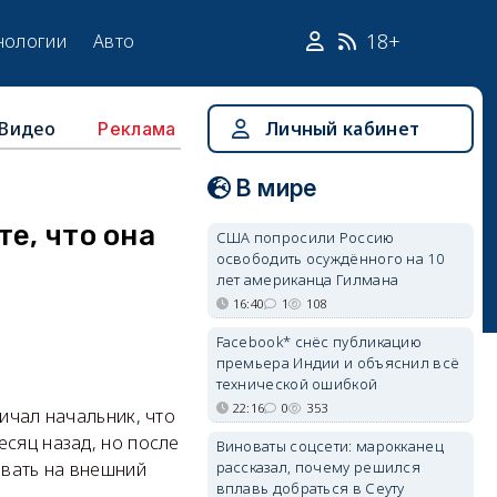
18+
нологии
Авто
Видео
Личный кабинет
Реклама
В мире
е, что она
США попросили Россию
освободить осуждённого на 10
лет американца Гилмана
16:40
1
108
Facebook* снёс публикацию
премьера Индии и объяснил всё
технической ошибкой
22:16
0
353
ичал начальник, что
есяц назад, но после
Виноваты соцсети: марокканец
рассказал, почему решился
овать на внешний
вплавь добраться в Сеуту