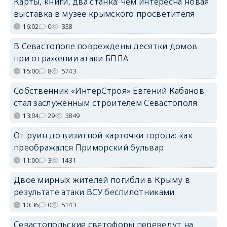
Карты, книги, два станка: чем интересна новая
выставка в музее крымского просветителя
16:02
0
338
В Севастополе повреждены десятки домов
при отражении атаки БПЛА
15:00
8
5743
Собственник «ИнтерСтроя» Евгений Кабанов
стал заслуженным строителем Севастополя
13:04
29
3849
От руин до визитной карточки города: как
преображался Приморский бульвар
11:00
3
1431
Двое мирных жителей погибли в Крыму в
результате атаки ВСУ беспилотниками
10:36
0
5143
Севастопольские светофоры переведут на