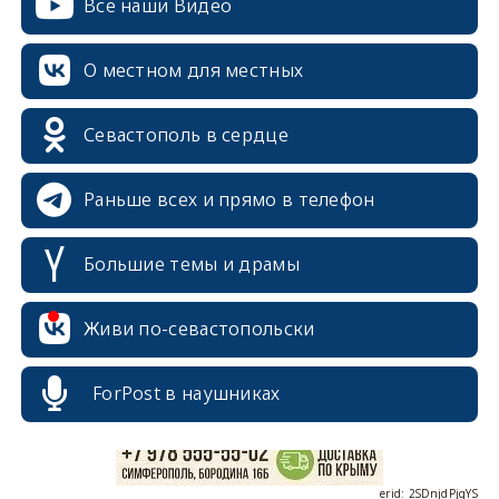
Все наши Видео
О местном для местных
Севастополь в сердце
Раньше всех и прямо в телефон
Большие темы и драмы
erid: 2SDnjcrDNw6
Живи по-севастопольски
ForPost в наушниках
erid: 2SDnjdPjgYS