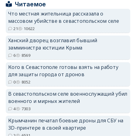
Читаемое
Что местная жительница рассказала о
массовом убийстве в севастопольском селе
erid: 2SDnjdPjgYS
21
10622
Ханский дворец возглавил бывший
замминистра юстиции Крыма
6
8569
Кого в Севастополе готовы взять на работу
erid: 2SDnjdvhGXG
для защиты города от дронов
0
8052
В севастопольском селе военнослужащий убил
военного и мирных жителей
4
7303
Крымчанин печатал боевые дроны для СБУ на
3D-принтере в своей квартире
2
6531