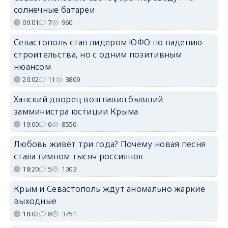
солнечные батареи
09:01
7
960
Севастополь стал лидером ЮФО по падению
строительства, но с одним позитивным
нюансом
20:02
11
3809
Ханский дворец возглавил бывший
замминистра юстиции Крыма
19:00
6
8556
Любовь живёт три года? Почему новая песня
стала гимном тысяч россиянок
18:20
5
1303
Крым и Севастополь ждут аномально жаркие
выходные
18:02
8
3751