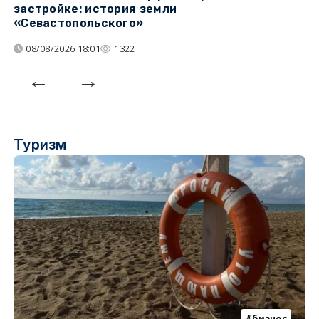
застройке: история земли
н
«Севастопольского»
п
08/08/2026 18:01
1322
Туризм
бизнес