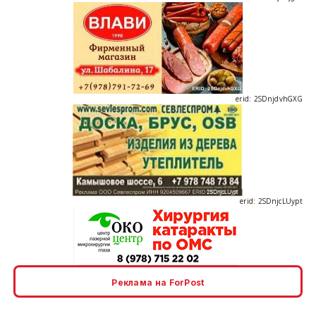
erid: 2SDnjdvhGXG
erid: 2SDnjcLUypt
erid: 2SDnjcrDNw6
Реклама на ForPost