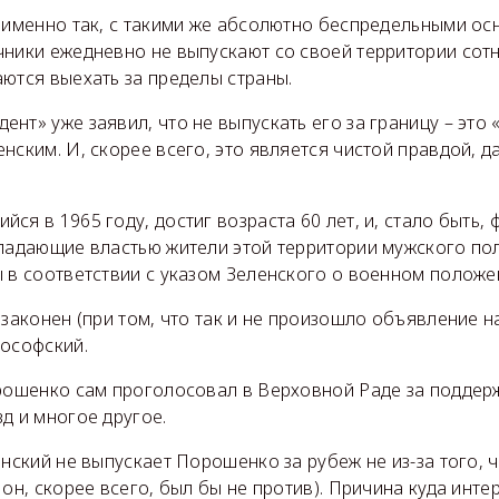
о именно так, с такими же абсолютно беспредельными о
чники ежедневно не выпускают со своей территории сот
аются выехать за пределы страны.
нт» уже заявил, что не выпускать его за границу – это 
нским. И, скорее всего, это является чистой правдой, 
ся в 1965 году, достиг возраста 60 лет, и, стало быть, 
ладающие властью жители этой территории мужского пол
 в соответствии с указом Зеленского о военном положе
 законен (при том, что так и не произошло объявление 
лософский.
орошенко сам проголосовал в Верховной Раде за поддер
д и многое другое.
ленский не выпускает Порошенко за рубеж не из-за того, ч
 он, скорее всего, был бы не против). Причина куда инте