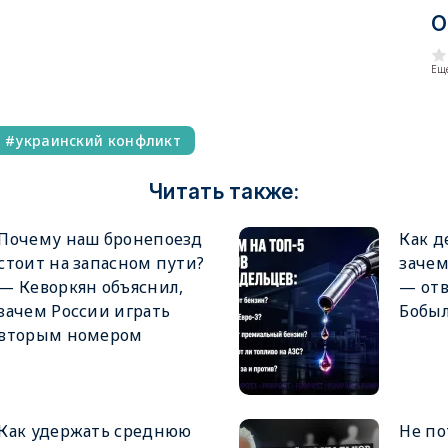
О
Еще
украинский конфликт
Читать также:
Почему наш бронепоезд
Как д
стоит на запасном пути?
заче
— Кеворкян объяснил,
— от
зачем России играть
Бобы
вторым номером
Как удержать среднюю
Не по