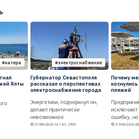
ь
катера
электроснабжение
гнал
Губернатор Севастополя
Почему ме
жей Ялты
рассказал о перспективах
коснулись
электроснабжения города
пляжей
Энергетики, подчеркнул он,
Предприни
ого
делают практически
исключают
я
невозможное.
ошибку, но 
07/08/2026 10:13
2995
07/08/2026 08