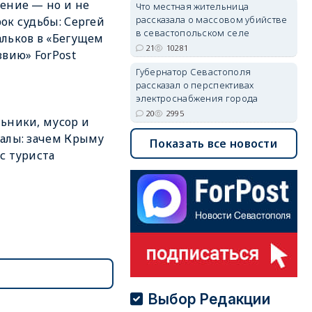
ение — но и не
Что местная жительница
рассказала о массовом убийстве
ок судьбы: Сергей
в севастопольском селе
льков в «Бегущем
21
10281
звию» ForPost
Губернатор Севастополя
рассказал о перспективах
электроснабжения города
20
2995
ьники, мусор и
алы: зачем Крыму
Показать все новости
с туриста
Выбор Редакции