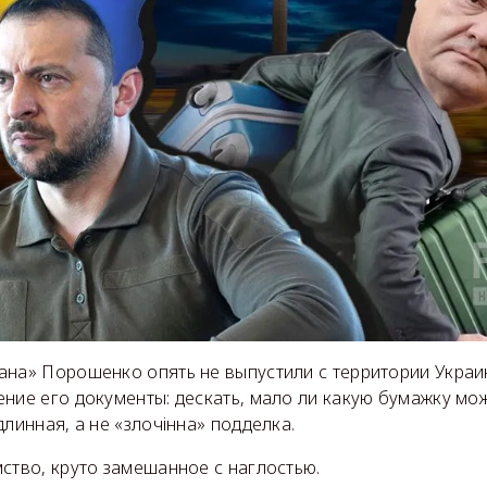
ана» Порошенко опять не выпустили с территории Украи
ние его документы: дескать, мало ли какую бумажку мож
длинная, а не «злочiнна» подделка.
ство, круто замешанное с наглостью.