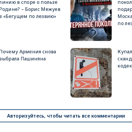
линию в споре о пользе
покол
Родине? – Борис Межуев
подар
в «Бегущем по лезвию»
Моска
по ле
Почему Армения снова
Купал
выбрала Пашиняна
сканд
кодек
Авторизуйтесь, чтобы читать все комментарии