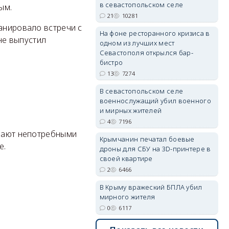
в севастопольском селе
ым.
21
10281
анировало встречи с
На фоне ресторанного кризиса в
 не выпустил
одном из лучших мест
erid: 2SDnjdvhGXG
Севастополя открылся бар-
бистро
13
7274
В севастопольском селе
военнослужащий убил военного
и мирных жителей
4
7196
грают непотребными
Крымчанин печатал боевые
е.
дроны для СБУ на 3D-принтере в
своей квартире
2
6466
В Крыму вражеский БПЛА убил
мирного жителя
0
6117