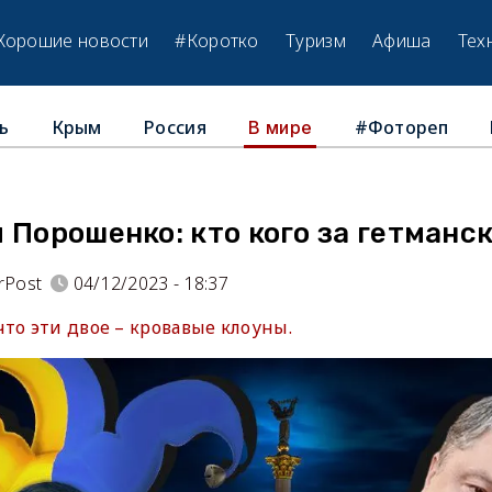
Хорошие новости
#Коротко
Туризм
Афиша
Тех
ь
Крым
Россия
#Фотореп
В мире
 Порошенко: кто кого за гетманс
rPost
04/12/2023 - 18:37
то эти двое – кровавые клоуны.