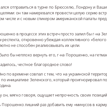
лся отправиться в турне по Брюсселю, Лондону и Вашин
 целями: он там намеревался провести целую серию встр
том числе и с новым спикером американской палаты пре
рошенко в процессе этих встреч просто залил бы г-на Зе
 респекта, откровенно убеждая коллективного «белого 
ютно не способен реализовывать их цели.
, было бы неплохо вернуть его, г-на Порошенко, на гетма
ладилось, честное благородное слово!
йно по времени совпал с тем, что на украинской террит
, по инициативе Зеленского, который проигнорировал п
одина.
ему он, мягко говоря, ощущает непрочность своих позиций
ь Порошенко лишний раз добавить ему «минусов в карму