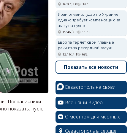
16:07
0
397
Иран отменил удар по Украине,
однако требует компенсацию за
атаку на судно
15:46
3
1173
Европа теряет свои главные
реки из-за рекордной засухи
13:16
1
682
Показать все новости
Севастополь на связи
ны. Пограничники
Все наши Видео
но показать, пусть
О местном для местных
Севастополь в сердце