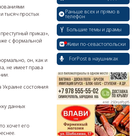
снованиями
Раньше всех и прямо в
ни тысяч простых
телефон
Большие темы и драмы
«преступный приказ»,
erid: 2SDnjcrDNw6
даже с формальной
Живи по-севастопольски
ForPost в наушниках
формально, он, как и
а, не имеет права
нии.
erid: 2SDnjdPjgYS
на Украине состояния
жку данных
erid: 2SDnjdvhGXG
то хочет его
реснее.