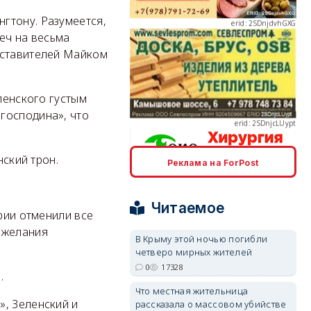
гтону. Разумеется,
еч на весьма
дставителей Майком
erid: 2SDnjcLUypt
ленского густым
господина», что
нский трон.
Реклама на ForPost
erid: 2SDnjcrDNw6
Читаемое
ории отменили все
ожелания
В Крыму этой ночью погибли
четверо мирных жителей
0
17328
erid: 2SDnjdPjgYS
.
Что местная жительница
», Зеленский и
рассказала о массовом убийстве