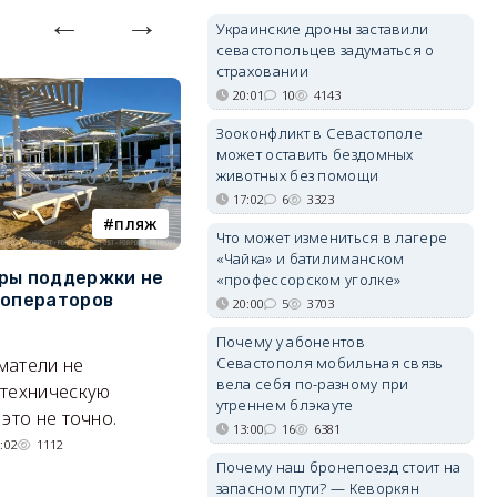
Украинские дроны заставили
севастопольцев задуматься о
страховании
20:01
10
4143
Зооконфликт в Севастополе
может оставить бездомных
животных без помощи
17:02
6
3323
пляж
БПЛА
Что может измениться в лагере
«Чайка» и батилиманском
ры поддержки не
Украинские дроны заставили
З
«профессорском уголке»
 операторов
севастопольцев задуматься
с
20:00
5
3703
о страховании
о
Почему у абонентов
матели не
По сравнению с ожиданием
Эк
Севастополя мобильная связь
вела себя по-разному при
 техническую
компенсации от государства
н
утреннем блэкауте
это не точно.
способ более дорогой, но и
тр
13:00
16
6381
более надежный.
:02
1112
Почему наш бронепоезд стоит на
06/08/2026 20:01
4143
запасном пути? — Кеворкян