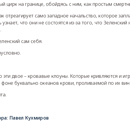
ый цирк на границе, обойдясь с ним, как простым смертн
ак отреагирует само западное начальство, которое запл
 узнает, что они не состоятся из-за того, что Зеленский
ы.
еленский сам себя.
зусловно.
о эти двое – кровавые клоуны. Которые кривляются и и
а фоне буквально океанов крови, проливаемой по их вин
та.
ора:
Павел Кухмиров