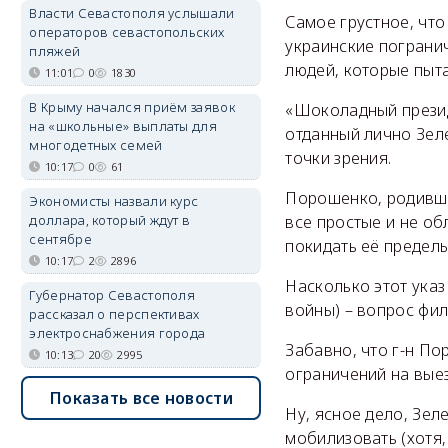
Власти Севастополя услышали
Самое грустное, чт
операторов севастопольских
украинские пограни
пляжей
людей, которые пыт
11:01
0
1830
В Крыму начался приём заявок
«Шоколадный президе
на «школьные» выплаты для
отданный лично Зеле
многодетных семей
точки зрения.
10:17
0
61
Порошенко, родивший
Экономисты назвали курс
все простые и не об
доллара, который ждут в
сентябре
покидать её пределы
10:17
2
2896
Насколько этот указ
Губернатор Севастополя
войны) – вопрос фи
рассказал о перспективах
электроснабжения города
Забавно, что г-н П
10:13
20
2995
ограничений на выез
Показать все новости
­Ну, ясное дело, Зе
мобилизовать (хотя,