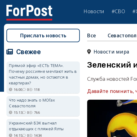
Новости
#СВО
#
Прислать новость
Все
Севастопол
Свежее
Новости мира
Зеленский и
Прямой эфир «ЕСТЬ ТЕМА».
Почему россияне мечтают жить в
частных домах, но остаются в
Служба новостей Fo
квартирах?
16:00
0
118
Давайте помнить, ч
Что надо знать о МОГах
Севастополя
15:13
0
766
Украинский БЭК выгнал
отдыхающих с пляжей Ялты
14:15
0
1434