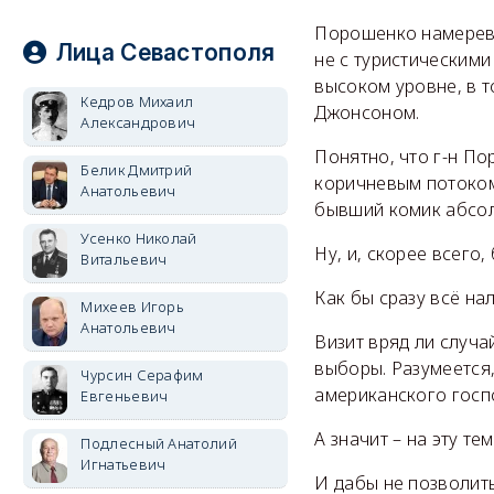
Порошенко намерева
Лица Севастополя
не с туристическими
высоком уровне, в 
Кедров Михаил
Джонсоном.
Александрович
Понятно, что г-н По
Белик Дмитрий
коричневым потоком
Анатольевич
бывший комик абсол
Усенко Николай
Ну, и, скорее всего
Витальевич
Как бы сразу всё на
Михеев Игорь
Анатольевич
Визит вряд ли случа
выборы. Разумеется
Чурсин Серафим
американского госп
Евгеньевич
А значит – на эту т
Подлесный Анатолий
Игнатьевич
И дабы не позволит