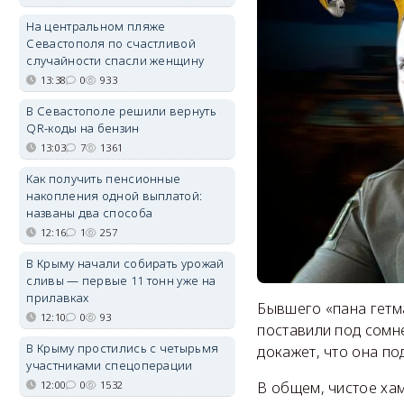
На центральном пляже
Севастополя по счастливой
случайности спасли женщину
13:38
0
933
В Севастополе решили вернуть
QR-коды на бензин
13:03
7
1361
Как получить пенсионные
накопления одной выплатой:
названы два способа
12:16
1
257
В Крыму начали собирать урожай
сливы — первые 11 тонн уже на
прилавках
Бывшего «пана гетм
12:10
0
93
поставили под сомне
В Крыму простились с четырьмя
докажет, что она по
участниками спецоперации
В общем, чистое хам
12:00
0
1532