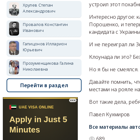
устроил этот похабн
Хрулев Степан
Александрович
Интересно другое: к
Порошенко, и теперь
Провалов Константин
Иванович
кандидата с Украин
И не переиграл ли З
Гапицонов Илларион
Юрьевич
Клоунада ли это? Бе
Прозуменщикова Галина
Но я бы не смеялся.
Николаевна
Давайте помнить, чт
Перейти в раздел
местами на рояле н
Вот такие дела, ребя
Павел Кухмиров
Все материалы авт
689