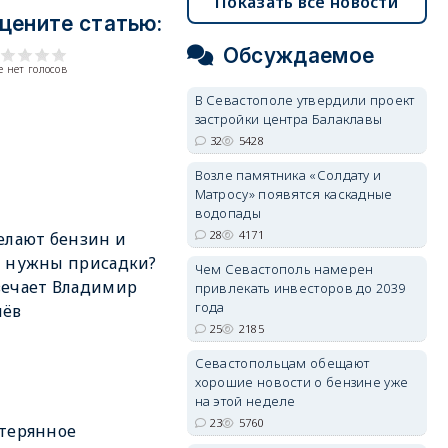
Показать все новости
цените статью:
Обсуждаемое
 нет голосов
В Севастополе утвердили проект
застройки центра Балаклавы
32
5428
Возле памятника «Солдату и
Матросу» появятся каскадные
водопады
28
4171
елают бензин и
м нужны присадки?
Чем Севастополь намерен
вечает Владимир
привлекать инвесторов до 2039
года
лёв
25
2185
Севастопольцам обещают
хорошие новости о бензине уже
на этой неделе
23
5760
терянное