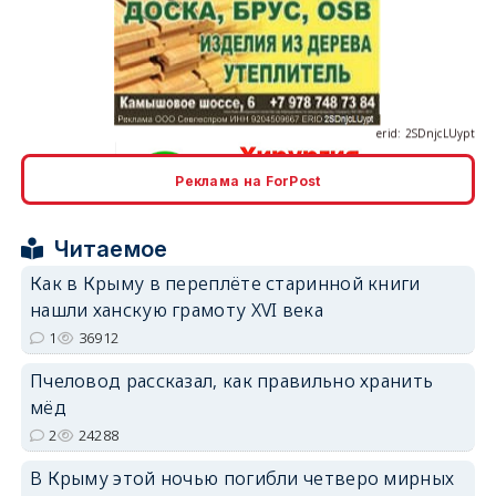
erid: 2SDnjcLUypt
Реклама на ForPost
erid: 2SDnjcrDNw6
Читаемое
Как в Крыму в переплёте старинной книги
нашли ханскую грамоту XVI века
1
36912
erid: 2SDnjdPjgYS
Пчеловод рассказал, как правильно хранить
мёд
2
24288
В Крыму этой ночью погибли четверо мирных