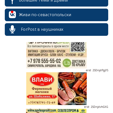
Живи по-севастопольски
erid: 2SDnjcrDNw6
ForPost в наушниках
erid: 2SDnjdPjgYS
erid: 2SDnjdvhGXG