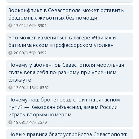
Зооконфликт в Севастополе может оставить
бездомных животных без помощи
17:02
6
3301
Что может измениться в лагере «Чайка» и
батилиманском «профессорском уголке»
20:00
5
3692
Почему у абонентов Севастополя мобильная
связь вела себя по-разному при утреннем
блэкауте
13:00
16
6362
Почему наш бронепоезд стоит на запасном
пути? — Кеворкян объяснил, зачем России
играть вторым номером
18:08
4
2579
Новые правила благоустройства Севастополя: