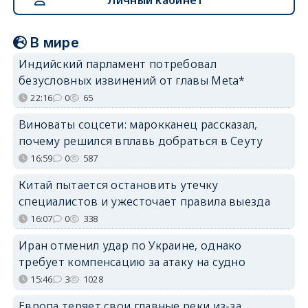
В мире
Индийский парламент потребовал
безусловных извинений от главы Meta*
22:16
0
65
Виноваты соцсети: марокканец рассказал,
почему решился вплавь добраться в Сеуту
16:59
0
587
Китай пытается остановить утечку
специалистов и ужесточает правила выезда
16:07
0
338
Иран отменил удар по Украине, однако
требует компенсацию за атаку на судно
15:46
3
1028
Европа теряет свои главные реки из-за