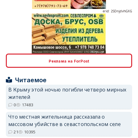
erid: 2SDnjcLUypt
Реклама на ForPost
Читаемое
erid: 2SDnjcrDNw6
В Крыму этой ночью погибли четверо мирных
жителей
0
17483
Что местная жительница рассказала о
массовом убийстве в севастопольском селе
21
10395
erid: 2SDnjdPjgYS