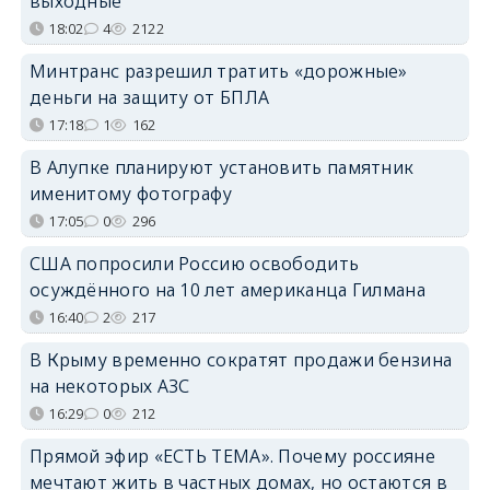
выходные
18:02
4
2122
Минтранс разрешил тратить «дорожные»
деньги на защиту от БПЛА
17:18
1
162
В Алупке планируют установить памятник
именитому фотографу
17:05
0
296
США попросили Россию освободить
осуждённого на 10 лет американца Гилмана
16:40
2
217
В Крыму временно сократят продажи бензина
на некоторых АЗС
16:29
0
212
Прямой эфир «ЕСТЬ ТЕМА». Почему россияне
мечтают жить в частных домах, но остаются в