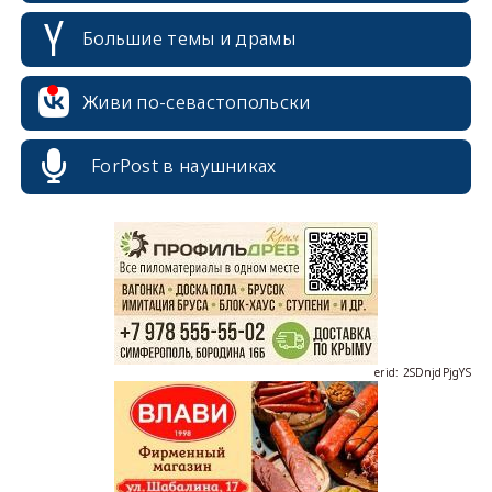
Большие темы и драмы
Живи по-севастопольски
ForPost в наушниках
erid: 2SDnjcrDNw6
erid: 2SDnjdPjgYS
erid: 2SDnjdvhGXG