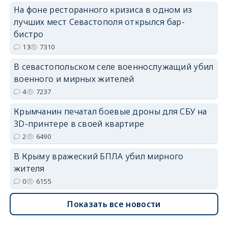
На фоне ресторанного кризиса в одном из
лучших мест Севастополя открылся бар-
бистро
13
7310
erid: 2SDnjdvhGXG
В севастопольском селе военнослужащий убил
военного и мирных жителей
4
7237
Крымчанин печатал боевые дроны для СБУ на
3D-принтере в своей квартире
2
6490
В Крыму вражеский БПЛА убил мирного
жителя
0
6155
Показать все новости