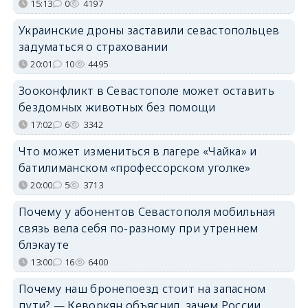
15:13
0
4197
Украинские дроны заставили севастопольцев
задуматься о страховании
20:01
10
4495
Зооконфликт в Севастополе может оставить
бездомных животных без помощи
17:02
6
3342
Что может измениться в лагере «Чайка» и
батилиманском «профессорском уголке»
20:00
5
3713
Почему у абонентов Севастополя мобильная
связь вела себя по-разному при утреннем
блэкауте
13:00
16
6400
Почему наш бронепоезд стоит на запасном
пути? — Кеворкян объяснил, зачем России