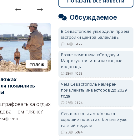
Показать все новости
Обсуждаемое
В Севастополе утвердили проект
застройки центра Балаклавы
32
5172
Возле памятника «Солдату и
Матросу» появятся каскадные
пляж
туризм
водопады
28
4058
пляжах
Двух москвичей на
П
Чем Севастополь намерен
ля появились
сапбордах унесло от берега
о
привлекать инвесторов до 2039
ры
Крыма на километр в море
б
года
Е
25
2174
штрафовать за отдых
Спасатели благополучно
Н
удованном пляже?
вернули туристов обратно на
Севастопольцам обещают
де
сушу.
:24
5918
хорошие новости о бензине уже
на этой неделе
29/07/2026 17:03
6380
23
5684