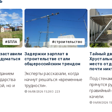
ь
БПЛА
строительство
 заставили
Задержки зарплат в
Тайный дв
адуматься
строительстве стали
Хрустальн
общероссийским трендом
место отд
почти ник
иданием
Эксперты рассказали, когда
Под стенам
ударства
начнут решаться «временные
прячутся р
й, но и
трудности».
гравийный 
06/08/2026 15:20
223
качели.
06/08/2026 15