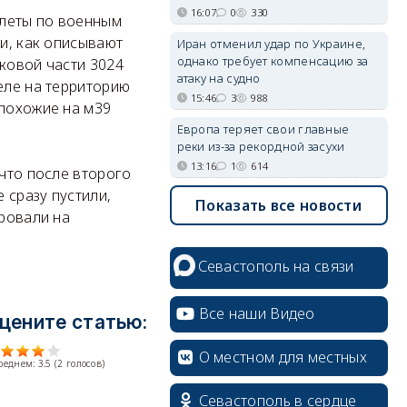
16:07
0
330
илеты по военным
 и, как описывают
Иран отменил удар по Украине,
однако требует компенсацию за
сковой части 3024
атаку на судно
еле на территорию
15:46
3
988
 похожие на м39
Европа теряет свои главные
реки из-за рекордной засухи
13:16
1
614
 что после второго
 сразу пустили,
Показать все новости
ировали на
Севастополь на связи
Все наши Видео
цените статью:
О местном для местных
среднем:
3.5
(
2
голосов)
Севастополь в сердце