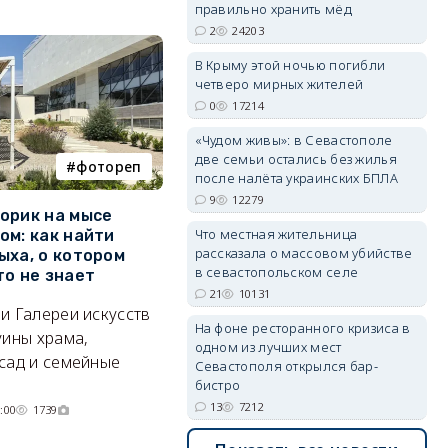
правильно хранить мёд
2
24203
В Крыму этой ночью погибли
четверо мирных жителей
erid: 2SDnjdvhGXG
0
17214
«Чудом живы»: в Севастополе
две семьи остались без жилья
фотореп
работа
после налёта украинских БПЛА
9
12279
орик на мысе
Где в Севастополе можно
М
Что местная жительница
ом: как найти
заработать 100 тысяч в
и
рассказала о массовом убийстве
ыха, о котором
месяц
ф
в севастопольском селе
то не знает
Б
А где — несоизмеримо меньше.
21
10131
и Галереи искусств
«
06/08/2026 10:02
3431
На фоне ресторанного кризиса в
уины храма,
«
одном из лучших мест
сад и семейные
пр
Севастополя открылся бар-
бистро
13
7212
:00
1739