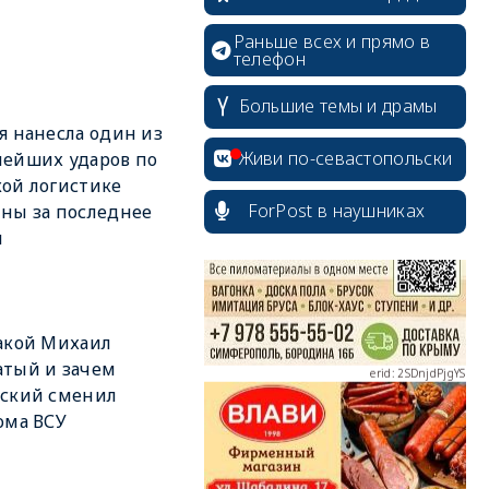
Раньше всех и прямо в
телефон
Большие темы и драмы
я нанесла один из
erid: 2SDnjcrDNw6
Живи по-севастопольски
ейших ударов по
ой логистике
ForPost в наушниках
ны за последнее
я
erid: 2SDnjdPjgYS
акой Михаил
тый и зачем
нский сменил
ома ВСУ
erid: 2SDnjdvhGXG