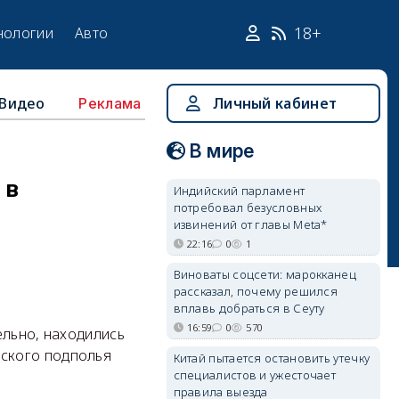
18+
нологии
Авто
Видео
Личный кабинет
Реклама
В мире
 в
Индийский парламент
потребовал безусловных
извинений от главы Meta*
22:16
0
1
Виноваты соцсети: марокканец
рассказал, почему решился
вплавь добраться в Сеуту
16:59
0
570
ельно, находились
ского подполья
Китай пытается остановить утечку
специалистов и ужесточает
правила выезда