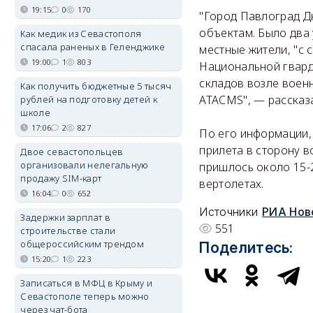
19:15
0
170
"Город Павлоград Д
объектам. Было два 
Как медик из Севастополя
спасала раненых в Геленджике
местные жители, "с 
19:00
1
803
Национальной гварди
складов возле военн
Как получить бюджетные 5 тысяч
ATACMS", — рассказа
рублей на подготовку детей к
школе
17:06
2
827
По его информации, 
прилета в сторону в
Двое севастопольцев
организовали нелегальную
пришлось около 15-2
продажу SIM-карт
вертолетах.
16:04
0
652
Источники
РИА Нов
Задержки зарплат в
551
строительстве стали
общероссийским трендом
Поделитесь:
15:20
1
223
Записаться в МФЦ в Крыму и
Севастополе теперь можно
через чат-бота