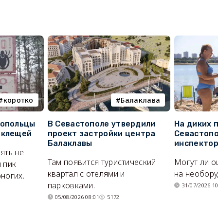
коротко
Балаклава
топольцы
В Севастополе утвердили
На диких 
 клещей
проект застройки центра
Севастопо
Балаклавы
инспекто
ять не
Там появится туристический
Могут ли о
 пик
квартал с отелями и
на необор
ногих.
парковками.
31/07/2026 10
05/08/2026 08:01
5172