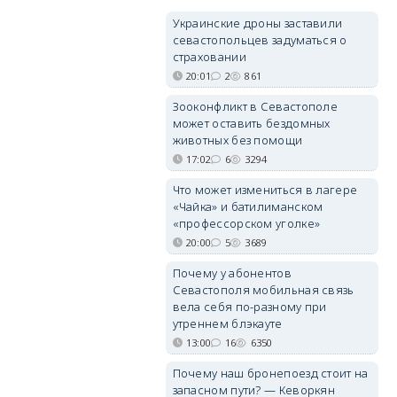
Украинские дроны заставили
севастопольцев задуматься о
страховании
20:01
2
861
Зооконфликт в Севастополе
может оставить бездомных
животных без помощи
17:02
6
3294
Что может измениться в лагере
«Чайка» и батилиманском
«профессорском уголке»
20:00
5
3689
Почему у абонентов
Севастополя мобильная связь
вела себя по-разному при
утреннем блэкауте
13:00
16
6350
Почему наш бронепоезд стоит на
запасном пути? — Кеворкян