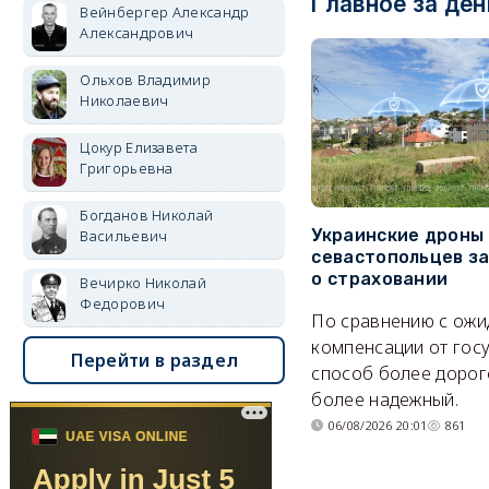
Главное за ден
Вейнбергер Александр
Александрович
Ольхов Владимир
Николаевич
Цокур Елизавета
Григорьевна
Богданов Николай
Украинские дроны
Васильевич
севастопольцев з
о страховании
Вечирко Николай
Федорович
По сравнению с ож
компенсации от гос
Перейти в раздел
способ более дорого
более надежный.
06/08/2026 20:01
861