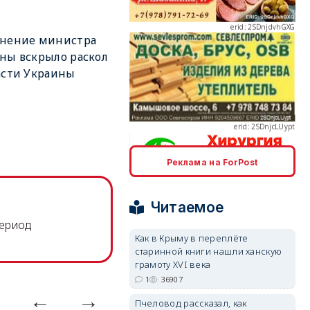
ьнение министра
ны вскрыло раскол
асти Украины
erid: 2SDnjcLUypt
Реклама на ForPost
erid: 2SDnjcrDNw6
Читаемое
период
Как в Крыму в переплёте
старинной книги нашли ханскую
грамоту XVI века
1
36907
erid: 2SDnjdPjgYS
Пчеловод рассказал, как