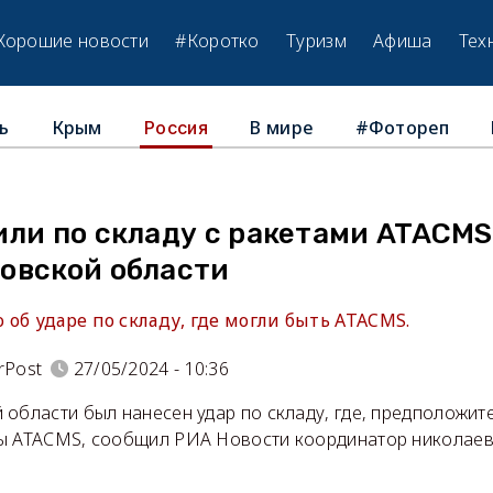
Хорошие новости
#Коротко
Туризм
Афиша
Тех
ь
Крым
В мире
#Фотореп
Россия
ли по складу с ракетами ATACMS
овской области
об ударе по складу, где могли быть ATACMS.
rPost
27/05/2024 - 10:36
области был нанесен удар по складу, где, предположит
ы ATACMS, сообщил РИА Новости координатор николаев