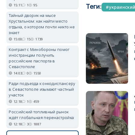
15:11
1
95
Теги:
украински
Тайный дворик на мысе
Хрустальном: как найти место
отдыха, о котором почти никто не
знает
15:00
15
1739
Контракт с Минобороны помог
иностранцам получить
российские паспорта в
Севастополе
14:03
0
1550
Ради подъезда к онкодиспансеру
в Севастополе изымают частный
участок
12:18
1
459
Российский топливный рынок
ждёт глобальная перенастройка
12:18
3
1887