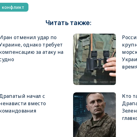
й конфликт
Читать также:
Иран отменил удар по
Росси
Украине, однако требует
крупн
компенсацию за атаку на
морск
судно
Украи
врем
Драпатый начал с
Кто т
ненависти вместо
Драпа
командования
Зеле
главк