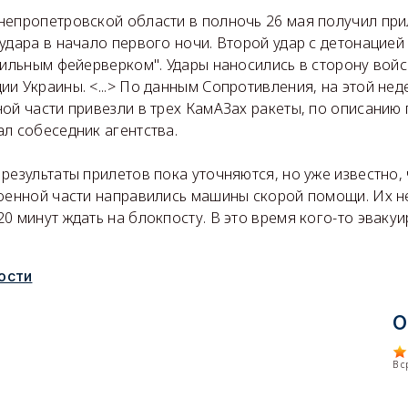
непропетровской области в полночь 26 мая получил пр
удара в начало первого ночи. Второй удар с детонацией
сильным фейерверком". Удары наносились в сторону вой
и Украины. <...> По данным Сопротивления, на этой нед
ой части привезли в трех КамАЗах ракеты, по описанию
л собеседник агентства.
результаты прилетов пока уточняются, но уже известно,
оенной части направились машины скорой помощи. Их не
0 минут ждать на блокпосту. В это время кого-то эваку
ости
О
В 