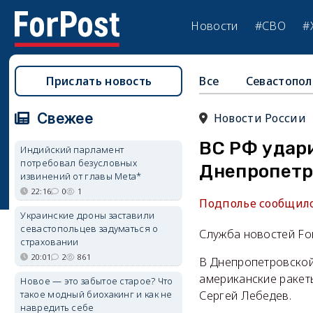
Новости
#СВО
#
Прислать новость
Все
Севастопол
Свежее
Новости России
ВС РФ удари
Индийский парламент
потребовал безусловных
Днепропетр
извинений от главы Meta*
22:16
0
1
Подполье сообщило 
Украинские дроны заставили
севастопольцев задуматься о
Служба новостей Fo
страховании
20:01
2
861
В Днепропетровской 
американские ракет
Новое — это забытое старое? Что
такое модный биохакинг и как не
Сергей Лебедев.
навредить себе