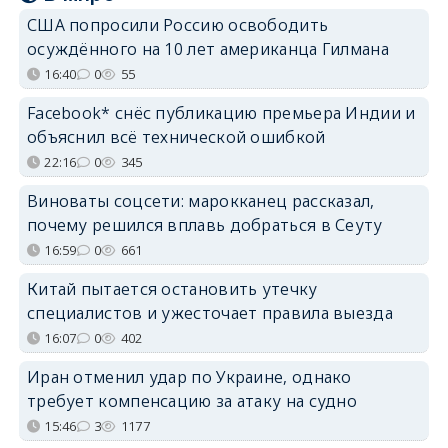
США попросили Россию освободить
осуждённого на 10 лет американца Гилмана
16:40
0
55
Facebook* снёс публикацию премьера Индии и
объяснил всё технической ошибкой
22:16
0
345
Виноваты соцсети: марокканец рассказал,
почему решился вплавь добраться в Сеуту
16:59
0
661
Китай пытается остановить утечку
специалистов и ужесточает правила выезда
16:07
0
402
Иран отменил удар по Украине, однако
требует компенсацию за атаку на судно
15:46
3
1177