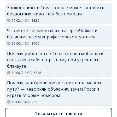
Зооконфликт в Севастополе может оставить
бездомных животных без помощи
17:02
6
3325
Что может измениться в лагере «Чайка» и
батилиманском «профессорском уголке»
20:00
5
3706
Почему у абонентов Севастополя мобильная
связь вела себя по-разному при утреннем
блэкауте
13:00
16
6388
Почему наш бронепоезд стоит на запасном
пути? — Кеворкян объяснил, зачем России
играть вторым номером
18:08
4
2590
Показать все новости