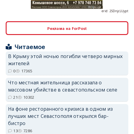
Реклама на ForPost
erid: 2SDnjcrDNw6
Читаемое
В Крыму этой ночью погибли четверо мирных
жителей
0
17365
erid: 2SDnjdPjgYS
Что местная жительница рассказала о
массовом убийстве в севастопольском селе
21
10302
На фоне ресторанного кризиса в одном из
лучших мест Севастополя открылся бар-
erid: 2SDnjdvhGXG
бистро
13
7286