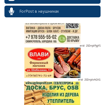
ForPost в наушниках
erid: 2SDnjdPjgYS
erid: 2SDnjdvhGXG
erid: 2SDnjcLUypt