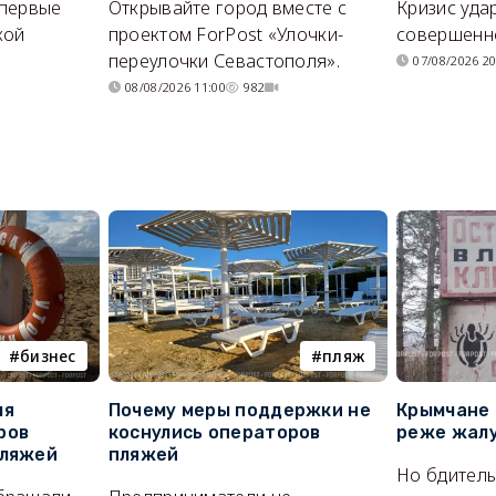
впервые
Открывайте город вместе с
Кризис уда
кой
проектом ForPost «Улочки-
совершенно
переулочки Севастополя».
07/08/2026 20
08/08/2026 11:00
982
бизнес
пляж
ля
Почему меры поддержки не
Крымчане 
ров
коснулись операторов
реже жалу
пляжей
пляжей
Но бдитель