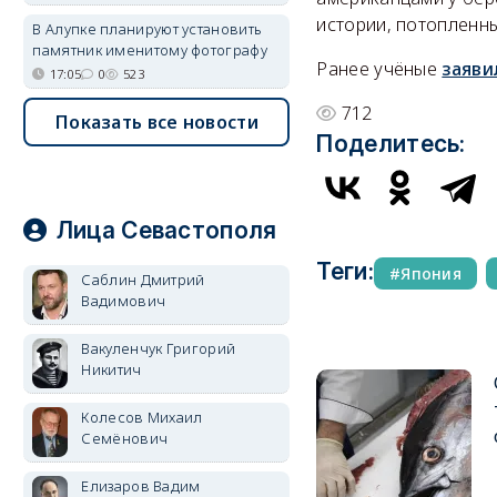
истории, потопленны
В Алупке планируют установить
памятник именитому фотографу
Ранее учёные
заяви
17:05
0
523
712
Показать все новости
Поделитесь:
Лица Севастополя
Теги:
Япония
Саблин Дмитрий
Вадимович
Вакуленчук Григорий
Никитич
Колесов Михаил
Семёнович
Елизаров Вадим