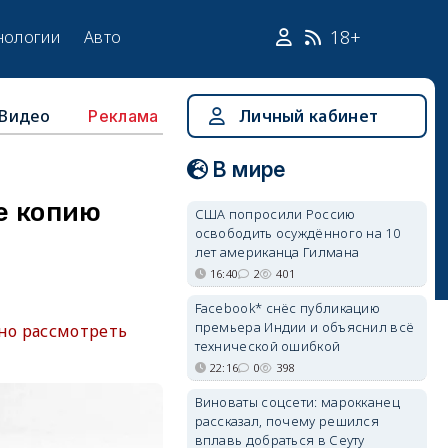
18+
нологии
Авто
Видео
Личный кабинет
Реклама
В мире
е копию
США попросили Россию
освободить осуждённого на 10
лет американца Гилмана
16:40
2
401
Facebook* снёс публикацию
премьера Индии и объяснил всё
но рассмотреть
технической ошибкой
22:16
0
398
Виноваты соцсети: марокканец
рассказал, почему решился
вплавь добраться в Сеуту