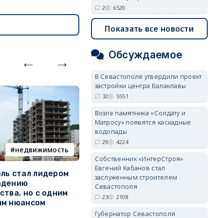
2
6520
Показать все новости
Обсуждаемое
В Севастополе утвердили проект
застройки центра Балаклавы
32
5551
Возле памятника «Солдату и
Матросу» появятся каскадные
водопады
29
4224
недвижимость
ПВО
Собственник «ИнтерСтроя»
Евгений Кабанов стал
ль стал лидером
Кого в Севастополе готовы
У
заслуженным строителем
адению
взять на работу для защиты
о
Севастополя
ства, но с одним
города от дронов
23
2108
Л
ым нюансом
Что надо знать о МОГах
н
Губернатор Севастополя