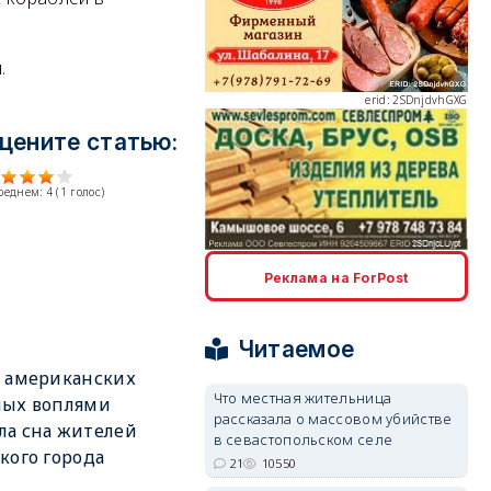
.
erid: 2SDnjdvhGXG
цените статью:
среднем:
4
(
1
голос)
erid: 2SDnjcLUypt
Реклама на ForPost
Читаемое
 американских
Что местная жительница
ных воплями
рассказала о массовом убийстве
erid: 2SDnjcrDNw6
а сна жителей
в севастопольском селе
кого города
21
10550