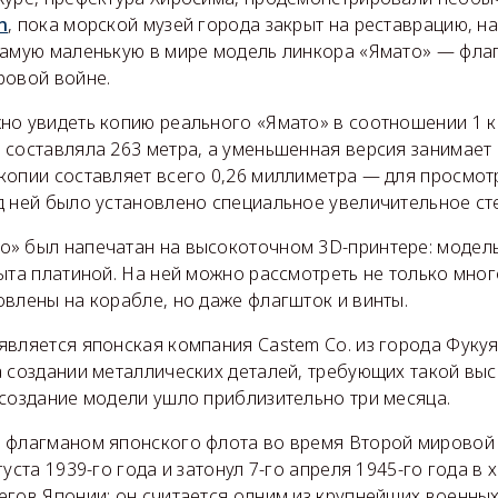
n
, пока морской музей города закрыт на реставрацию, н
самую маленькую в мире модель линкора «Ямато» — фла
ровой войне.
но увидеть копию реального «Ямато» в соотношении 1 к 
 составляла 263 метра, а уменьшенная версия занимает 
копии составляет всего 0,26 миллиметра — для просмот
д ней было установлено специальное увеличительное ст
» был напечатан на высокоточном 3D-принтере: модель
ыта платиной. На ней можно рассмотреть не только мно
влены на корабле, но даже флагшток и винты.
является японская компания Castem Co. из города Фуку
 создании металлических деталей, требующих такой выс
 создание модели ушло приблизительно три месяца.
 флагманом японского флота во время Второй мировой
густа 1939-го года и затонул 7-го апреля 1945-го года в 
егов Японии: он считается одним из крупнейших военны