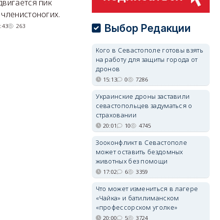
Там появится туристический
М
двигается пик
квартал с отелями и
н
 членистоногих.
парковками.
Выбор Редакции
:43
263
05/08/2026 08:01
5549
Кого в Севастополе готовы взять
на работу для защиты города от
дронов
15:13
0
7286
Украинские дроны заставили
севастопольцев задуматься о
страховании
20:01
10
4745
Зооконфликт в Севастополе
может оставить бездомных
животных без помощи
17:02
6
3359
Что может измениться в лагере
«Чайка» и батилиманском
«профессорском уголке»
20:00
5
3724