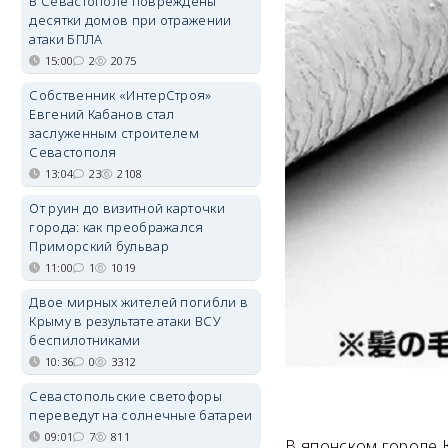
В Севастополе повреждены
десятки домов при отражении
атаки БПЛА
15:00
2
2075
Собственник «ИнтерСтроя»
Евгений Кабанов стал
заслуженным строителем
Севастополя
13:04
23
2108
От руин до визитной карточки
города: как преображался
Приморский бульвар
11:00
1
1019
Двое мирных жителей погибли в
Крыму в результате атаки ВСУ
беспилотниками
10:36
0
3312
Севастопольские светофоры
переведут на солнечные батареи
09:01
7
811
В японском городе 