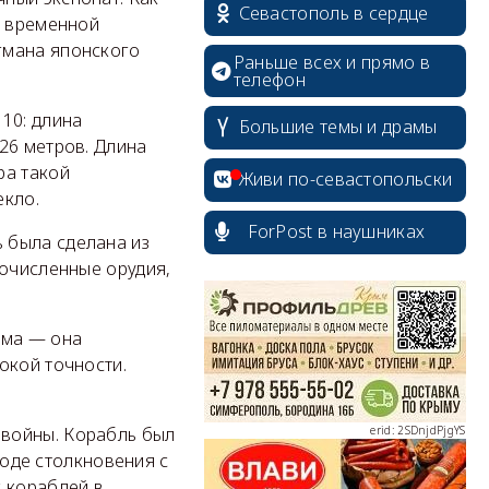
Севастополь в сердце
а временной
гмана японского
Раньше всех и прямо в
телефон
10: длина
Большие темы и драмы
26 метров. Длина
ра такой
Живи по-севастопольски
екло.
ForPost в наушниках
 была сделана из
гочисленные орудия,
erid: 2SDnjcrDNw6
яма — она
окой точности.
erid: 2SDnjdPjgYS
 войны. Корабль был
ходе столкновения с
х кораблей в