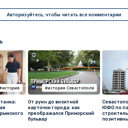
Авторизуйтесь, чтобы читать все комментарии
ь
история
история Севастополя
станка:
От руин до визитной
Севастопо
ая
карточки города: как
ЮФО по п
крымского
преображался Приморский
строитель
бульвар
позитивн