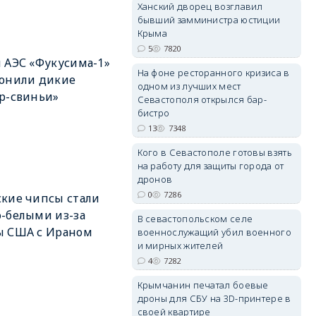
Ханский дворец возглавил
бывший замминистра юстиции
Крыма
5
7820
erid: 2SDnjdPjgYS
 АЭС «Фукусима-1»
На фоне ресторанного кризиса в
лонили дикие
одном из лучших мест
р-свиньи»
Севастополя открылся бар-
бистро
13
7348
Кого в Севастополе готовы взять
erid: 2SDnjdvhGXG
на работу для защиты города от
дронов
0
7286
кие чипсы стали
-белыми из-за
В севастопольском селе
ы США с Ираном
военнослужащий убил военного
и мирных жителей
4
7282
Крымчанин печатал боевые
дроны для СБУ на 3D-принтере в
своей квартире