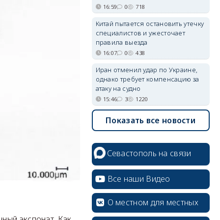
16:59
0
718
Китай пытается остановить утечку
специалистов и ужесточает
правила выезда
16:07
0
438
Иран отменил удар по Украине,
однако требует компенсацию за
атаку на судно
15:46
3
1220
Показать все новости
Севастополь на связи
Все наши Видео
О местном для местных
ный экспонат. Как