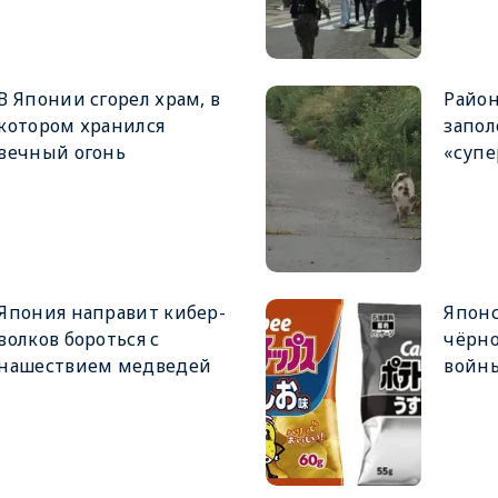
В Японии сгорел храм, в
Район
котором хранился
запо
вечный огонь
«супе
Япония направит кибер-
Японс
волков бороться с
чёрно
нашествием медведей
войн