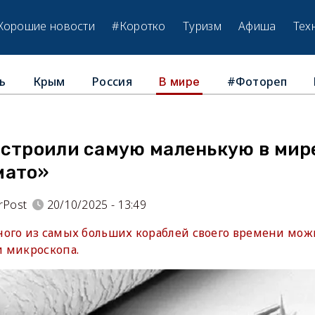
Хорошие новости
#Коротко
Туризм
Афиша
Тех
ь
Крым
Россия
#Фотореп
В мире
остроили самую маленькую в мир
мато»
rPost
20/10/2025 - 13:49
ого из самых больших кораблей своего времени мож
 микроскопа.