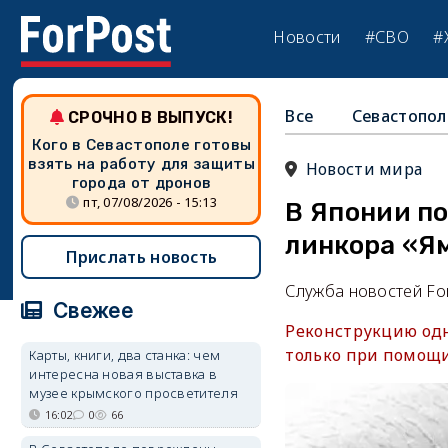
Новости
#СВО
#
Все
Севастопол
СРОЧНО В ВЫПУСК!
Кого в Севастополе готовы
взять на работу для защиты
Новости мира
города от дронов
пт, 07/08/2026 - 15:13
В Японии п
линкора «Я
Прислать новость
Служба новостей Fo
Свежее
Реконструкцию одн
только при помощи
Карты, книги, два станка: чем
интересна новая выставка в
музее крымского просветителя
16:02
0
66