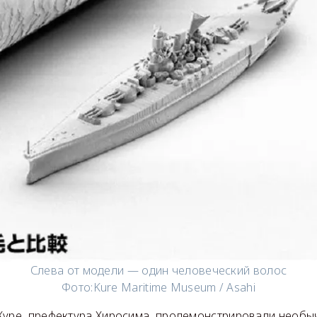
Слева от модели — один человеческий волос
Фото:
Kure Maritime Museum / Asahi
Куре, префектура Хиросима, продемонстрировали необыч