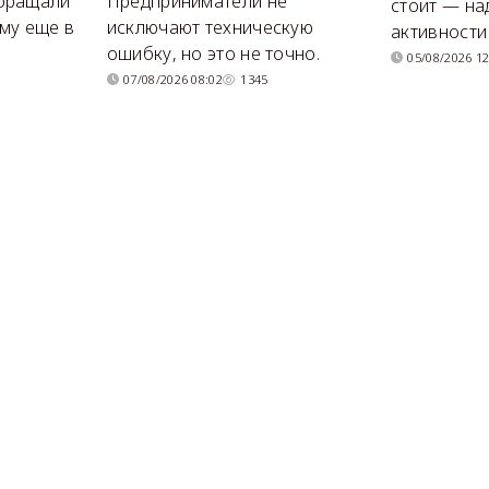
бращали
Предприниматели не
стоит — на
му еще в
исключают техническую
активности
ошибку, но это не точно.
05/08/2026 12
07/08/2026 08:02
1345