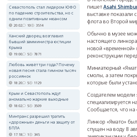
пишет
Asahi Shimbu
Севастополь стал лидером ЮФО
по падению строительства, но с
выставке показали 
одним позитивным нюансом
флота во Второй ми
20:02
10
3514
Обычно в музее мож
Ханский дворец возглавил
настоящего линкора
бывший замминистра юстиции
Крыма
новой «временной» 
19:00
5
7871
реконструкции пере
Любовь живёт три года? Почему
Миниатюрный «Ямато
новая песня стала гимном тысяч
смолы, а затем покр
россиянок
которые были устано
18:20
5
1129
Крым и Севастополь ждут
Создателем модели 
аномально жаркие выходные
специализируется на
18:02
5
3509
Сообщается, что на
Минтранс разрешил тратить
Линкор «Ямато» был
«дорожные» деньги на защиту от
БПЛА
спущен на воду 8 ав
17:18
1
345
американцами у бер