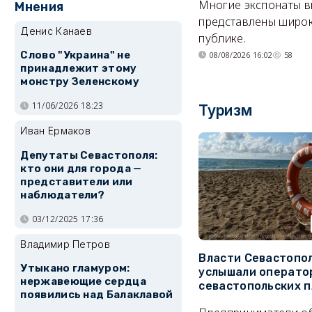
Многие экспонаты 
Мнения
представлены широ
Денис Канаев
публике.
Слово "Украина" не
08/08/2026 16:02
58
принадлежит этому
монстру Зеленскому
11/06/2026 18:23
Туризм
Иван Ермаков
Депутаты Севастополя:
кто они для города —
представители или
наблюдатели?
03/12/2025 17:36
Владимир Петров
Власти Севастопо
Утыкано гламуром:
услышали операто
нержавеющие сердца
севастопольских 
появились над Балаклавой