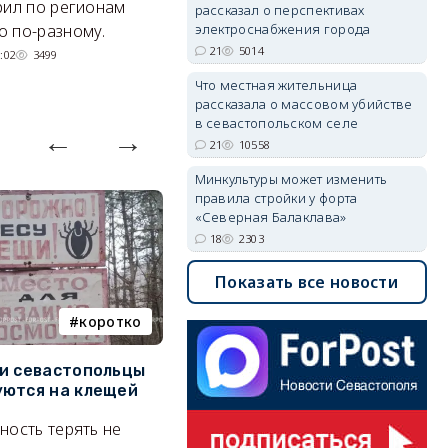
рил по регионам
города.
рассказал о перспективах
к
электроснабжения города
 по-разному.
07/08/2026 15:13
7286
р
21
5014
:02
3499
Что местная жительница
рассказала о массовом убийстве
в севастопольском селе
21
10558
Минкультуры может изменить
правила стройки у форта
«Северная Балаклава»
18
2303
Показать все новости
коротко
Балаклава
и севастопольцы
В Севастополе утвердили
Н
ются на клещей
проект застройки центра
С
Балаклавы
и
ность терять не