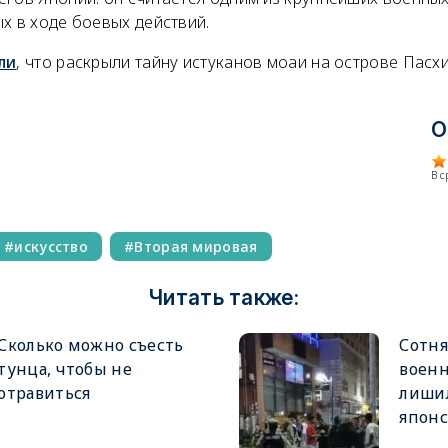
х в ходе боевых действий.
ли
, что раскрыли тайну истуканов моаи на острове Пасхи
О
В 
искусство
Вторая мировая
Читать также:
Сколько можно съесть
Сотня
тунца, чтобы не
воен
отравиться
лишил
японс