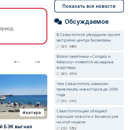
Показать все новости
Обсуждаемое
период
В Севастополе утвердили проект
застройки центра Балаклавы
32
5480
Возле памятника «Солдату и
Матросу» появятся каскадные
водопады
28
4194
Чем Севастополь намерен
привлекать инвесторов до 2039
года
25
2192
Севастопольцам обещают
катера
электроснабжение
хорошие новости о бензине уже
на этой неделе
й БЭК выгнал
Губернатор Севастополя
П
23
5782