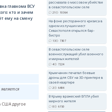
рассказала о массовом убийстве
вка главкома ВСУ
в севастопольском селе
ого: кто и зачем
21
10364
т ему на смену
erid: 2SDnjdPjgYS
На фоне ресторанного кризиса в
одном из лучших мест
Севастополя открылся бар-
бистро
13
7307
В севастопольском селе
военнослужащий убил военного
erid: 2SDnjdvhGXG
и мирных жителей
4
7224
Крымчанин печатал боевые
дроны для СБУ на 3D-принтере в
своей квартире
2
6484
 является
В Крыму вражеский БПЛА убил
мирного жителя
а США другое
0
6150