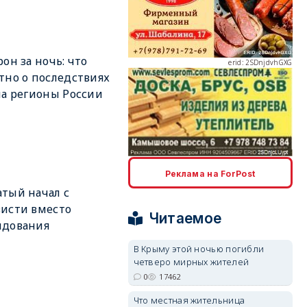
рон за ночь: что
erid: 2SDnjdvhGXG
тно о последствиях
на регионы России
erid: 2SDnjcLUypt
Реклама на ForPost
тый начал с
исти вместо
Читаемое
ндования
В Крыму этой ночью погибли
erid: 2SDnjcrDNw6
четверо мирных жителей
0
17462
Что местная жительница