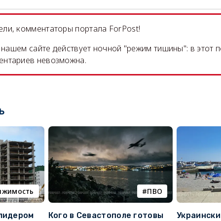
ли, комментаторы портала ForPost!
на нашем сайте действует ночной "режим тишины": в этот 
ентариев невозможна.
ь
ижимость
ПВО
 лидером
Кого в Севастополе готовы
Украински