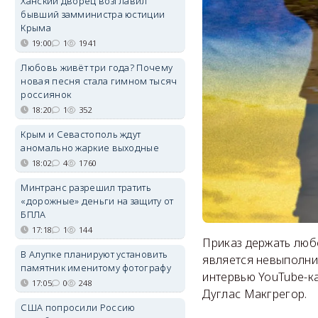
Ханский дворец возглавил
бывший замминистра юстиции
Крыма
19:00
1
1941
Любовь живёт три года? Почему
новая песня стала гимном тысяч
россиянок
18:20
1
352
Крым и Севастополь ждут
аномально жаркие выходные
18:02
4
1760
Минтранс разрешил тратить
«дорожные» деньги на защиту от
БПЛА
17:18
1
144
Приказ держать люб
В Алупке планируют установить
является невыполни
памятник именитому фотографу
интервью YouTube-ка
17:05
0
248
Дуглас Макгрегор.
США попросили Россию