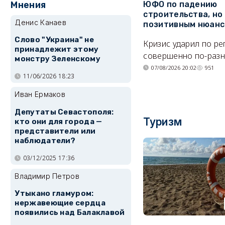
ЮФО по падению
Мнения
строительства, но
Денис Канаев
позитивным нюан
Слово "Украина" не
Кризис ударил по р
принадлежит этому
совершенно по-разн
монстру Зеленскому
07/08/2026 20:02
951
11/06/2026 18:23
Иван Ермаков
Депутаты Севастополя:
Туризм
кто они для города —
представители или
наблюдатели?
03/12/2025 17:36
Владимир Петров
Утыкано гламуром:
нержавеющие сердца
появились над Балаклавой