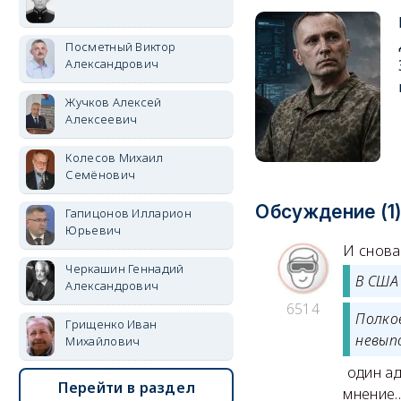
Посметный Виктор
Александрович
Жучков Алексей
Алексеевич
Колесов Михаил
Семёнович
Обсуждение (1
Гапицонов Илларион
Юрьевич
И снова
Черкашин Геннадий
В США
Александрович
6514
Полко
Грищенко Иван
невып
Михайлович
один ад
Перейти в раздел
мнение...