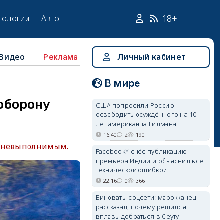
18+
нологии
Авто
Видео
Личный кабинет
Реклама
В мире
оборону
США попросили Россию
освободить осуждённого на 10
лет американца Гилмана
16:40
2
190
я невыполнимым.
Facebook* снёс публикацию
премьера Индии и объяснил всё
технической ошибкой
22:16
0
366
Виноваты соцсети: марокканец
рассказал, почему решился
вплавь добраться в Сеуту