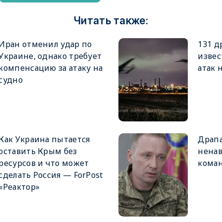
Читать также:
Иран отменил удар по
131 д
Украине, однако требует
извес
компенсацию за атаку на
атак 
судно
Как Украина пытается
Драпа
оставить Крым без
ненав
ресурсов и что может
кома
сделать Россия — ForPost
«Реактор»