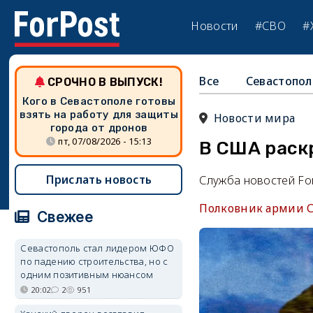
Новости
#СВО
#
Все
Севастопол
СРОЧНО В ВЫПУСК!
Кого в Севастополе готовы
взять на работу для защиты
Новости мира
города от дронов
пт, 07/08/2026 - 15:13
В США раск
Прислать новость
Служба новостей Fo
Полковник армии С
Свежее
Севастополь стал лидером ЮФО
по падению строительства, но с
одним позитивным нюансом
20:02
2
951