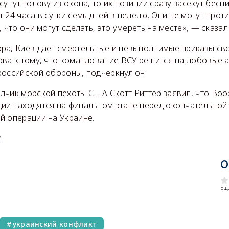
сунут голову из окопа, то их позиции сразу засекут бесп
 24 часа в сутки семь дней в неделю. Они не могут прот
, что они могут сделать, это умереть на месте», — сказа
ра, Киев дает смертельные и невыполнимые приказы св
ова к тому, что командование ВСУ решится на лобовые 
российской обороны, подчеркнул он.
дчик морской пехоты США Скотт Риттер заявил, что Во
ии находятся на финальном этапе перед окончательной
й операции на Украине.
у
О
Еще
украинский конфликт