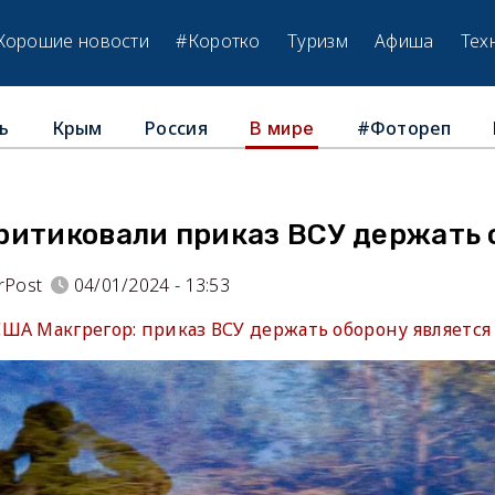
Хорошие новости
#Коротко
Туризм
Афиша
Тех
ь
Крым
Россия
#Фотореп
В мире
ритиковали приказ ВСУ держать 
rPost
04/01/2024 - 13:53
ША Макгрегор: приказ ВСУ держать оборону являетс