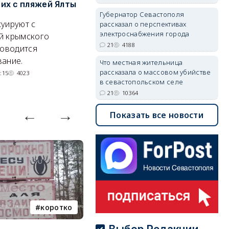
х с пляжей Ялты
рассказал о перспективах
к
электроснабжения города
п
Губернатор Севастополя
уируют с
рассказал о перспективах
Энергетики, подчеркнул он,
П
электроснабжения города
й крымского
делают практически
и
21
4188
роводится
невозможное.
ош
ание.
Что местная жительница
07/08/2026 10:13
4188
рассказала о массовом убийстве
:15
4023
в севастопольском селе
21
10364
Показать все новости
коротко
Балаклава