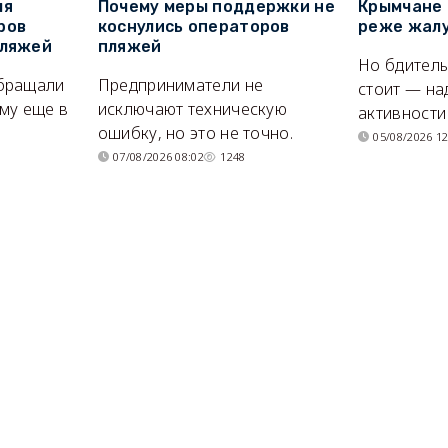
ля
Почему меры поддержки не
Крымчане 
ров
коснулись операторов
реже жалу
пляжей
пляжей
Но бдитель
бращали
Предприниматели не
стоит — на
му еще в
исключают техническую
активности
ошибку, но это не точно.
05/08/2026 12
07/08/2026 08:02
1248