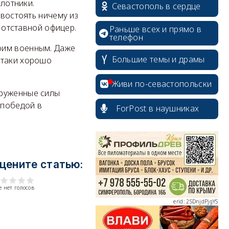
илотники.
Севастополь в сердце
ивостоять ничему из
л отставной офицер.
Раньше всех и прямо в
телефон
оим военным. Даже
Большие темы и драмы
атаки хорошо
Живи по-севастопольски
оруженные силы
 победой в
ForPost в наушниках
erid: 2SDnjcrDNw6
цените статью:
 нет голосов
erid: 2SDnjdPjgYS