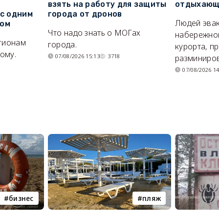
взять на работу для защиты
отдыхающи
 с одним
города от дронов
Людей эвак
сом
Что надо знать о МОГах
набережно
егионам
города.
курорта, п
ому.
07/08/2026 15:13
3718
разминиров
07/08/2026 14
бизнес
пляж