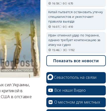
16:59
0
670
Китай пытается остановить утечку
специалистов и ужесточает
правила выезда
16:07
0
410
Иран отменил удар по Украине,
однако требует компенсацию за
атаку на судно
15:46
3
1192
Показать все новости
Севастополь на связи
х сил Украины,
Все наши Видео
 критикой в
и США в отставке
О местном для местных