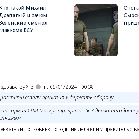
Кто такой Михаил
Отста
Драпатый и зачем
Сырск
Зеленский сменил
придё
главкома ВСУ
)
 здравствуйте
пт, 05/01/2024 - 00:38
 раскритиковали приказ ВСУ держать оборону
вник армии США Макгрегор: приказ ВСУ держать оборону
олнимым.
екватный полковник погоды не делает и у правительств
.