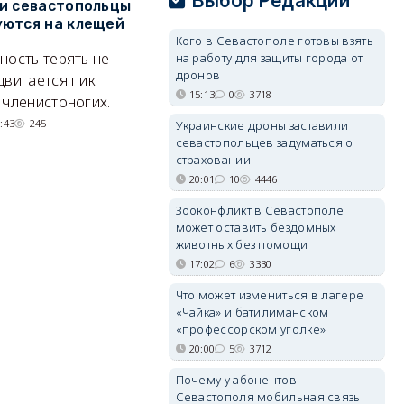
Выбор Редакции
и севастопольцы
В Севастополе утвердили
Н
ются на клещей
проект застройки центра
С
Кого в Севастополе готовы взять
Балаклавы
и
ность терять не
на работу для защиты города от
Там появится туристический
М
дронов
двигается пик
15:13
0
3718
квартал с отелями и
н
 членистоногих.
парковками.
:43
245
Украинские дроны заставили
05/08/2026 08:01
5480
севастопольцев задуматься о
страховании
20:01
10
4446
Зооконфликт в Севастополе
может оставить бездомных
животных без помощи
17:02
6
3330
Что может измениться в лагере
«Чайка» и батилиманском
«профессорском уголке»
20:00
5
3712
Почему у абонентов
Севастополя мобильная связь