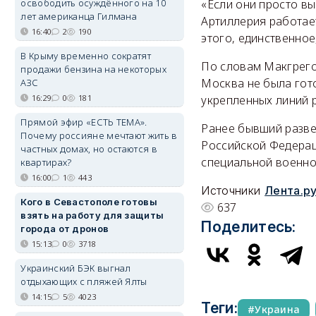
«Если они просто вы
освободить осуждённого на 10
лет американца Гилмана
Артиллерия работает
16:40
2
190
этого, единственное
В Крыму временно сократят
По словам Макгрего
продажи бензина на некоторых
Москва не была гот
АЗС
укрепленных линий 
16:29
0
181
Прямой эфир «ЕСТЬ ТЕМА».
Ранее бывший разве
Почему россияне мечтают жить в
Российской Федерац
частных домах, но остаются в
специальной военно
квартирах?
16:00
1
443
Источники
Лента.р
Кого в Севастополе готовы
637
взять на работу для защиты
Поделитесь:
города от дронов
15:13
0
3718
Украинский БЭК выгнал
отдыхающих с пляжей Ялты
14:15
5
4023
Теги:
Украина