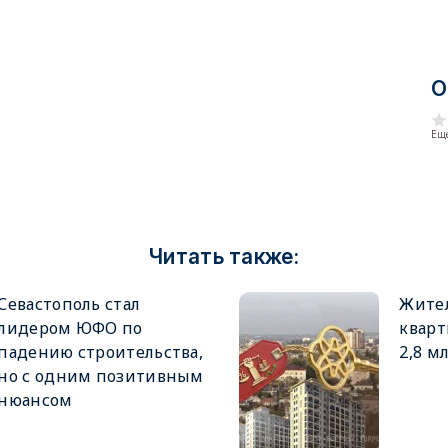
О
Еще
Читать также:
Севастополь стал
Жите
лидером ЮФО по
кварт
падению строительства,
2,8 м
но с одним позитивным
нюансом