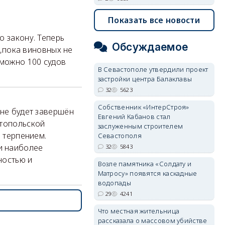
Показать все новости
о закону. Теперь
Обсуждаемое
р,пока виновных не
 можно 100 судов
В Севастополе утвердили проект
застройки центра Балаклавы
32
5623
Собственник «ИнтерСтроя»
 не будет завершён
Евгений Кабанов стал
стопольской
заслуженным строителем
ь терпением.
Севастополя
и наиболее
32
5843
ностью и
Возле памятника «Солдату и
Матросу» появятся каскадные
водопады
29
4241
Что местная жительница
рассказала о массовом убийстве