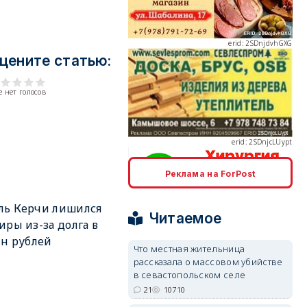
цените статью:
erid: 2SDnjcLUypt
 нет голосов
Реклама на ForPost
erid: 2SDnjcrDNw6
ль Керчи лишился
Читаемое
иры из-за долга в
лн рублей
Что местная жительница
рассказала о массовом убийстве
в севастопольском селе
erid: 2SDnjdPjgYS
21
10710