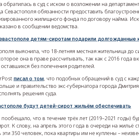
 обратилась в суд с иском о возложении на департамен
да Севастополя обязанности предоставить благоустрое
зированного жилищного фонда по договору найма. Иск
сказано в сообщении ведомства.
Севастополе детям-сиротам подарили долгожданные 
поля выяснила, что 18-летняя местная жительница до с
которое она в праве рассчитывать, так как с 2016 года в
, оставшихся без попечения родителей.
rPost
писал о том
, что подобных обращений в суд с ка
больше и правительство экс-губернатора города Дмитри
сполнять решения суда.
вастополе будут детей-сирот жильём обеспечивать
 пообещало, что в течение трёх лет (2019–2021 годы) б
рот. К слову, на апрель этого года в очереди на жильё с
ь эти 350 человек, пока квартиры им не куплены – неизве