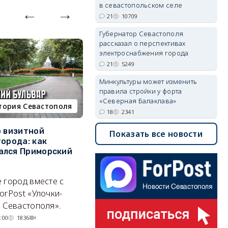
в севастопольском селе
21
10709
Губернатор Севастополя
рассказал о перспективах
электроснабжения города
21
5249
Минкультуры может изменить
правила стройки у форта
«Северная Балаклава»
тория Севастополя
недвижимость
18
2341
о визитной
Севастополь стал лидером
К
Показать все новости
города: как
ЮФО по падению
в
ался Приморский
строительства, но с одним
г
позитивным нюансом
Ч
 город вместе с
Кризис ударил по регионам
го
orPost «Улочки-
совершенно по-разному.
 Севастополя».
07/08/2026 20:02
4237
:00
1836