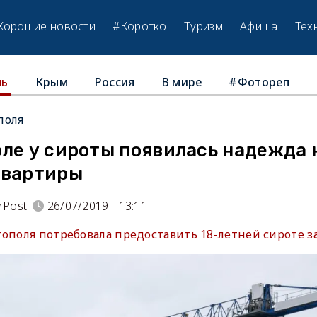
Хорошие новости
#Коротко
Туризм
Афиша
Тех
Крым
Россия
В мире
#Фотореп
ль
поля
ле у сироты появилась надежда 
квартиры
rPost
26/07/2019 - 13:11
тополя потребовала предоставить 18-летней сироте з