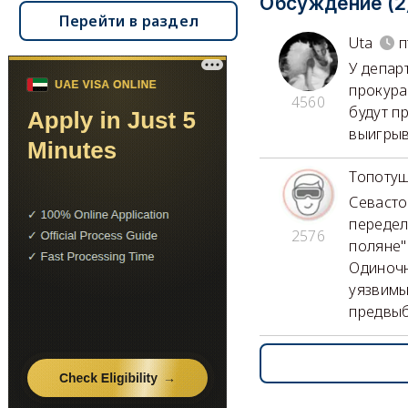
Обсуждение (2
Перейти в раздел
Uta
п
У депар
прокура
4560
будут п
выигрыва
Топоту
Севасто
передел
2576
поляне"
Одиночн
уязвимы
предвыб