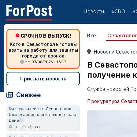
Новости
#СВО
#
Все
Севастопо
СРОЧНО В ВЫПУСК!
Кого в Севастополе готовы
взять на работу для защиты
Новости Севасто
города от дронов
пт, 07/08/2026 - 15:13
В Севастопо
получение 
Прислать новость
Служба новостей Fo
Свежее
Прокуратура Севас
Культура чаевых в Севастополе:
благодарность или лишняя трата
денег?
11:02
1
339