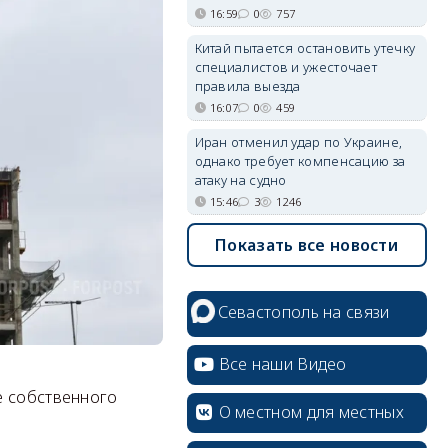
16:59
0
757
Китай пытается остановить утечку
специалистов и ужесточает
правила выезда
16:07
0
459
Иран отменил удар по Украине,
однако требует компенсацию за
атаку на судно
15:46
3
1246
Показать все новости
Севастополь на связи
Все наши Видео
е собственного
О местном для местных