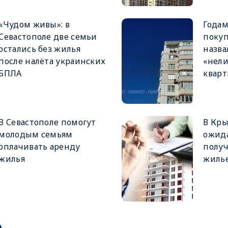
«Чудом живы»: в
Годам
Севастополе две семьи
покуп
остались без жилья
назва
после налёта украинских
«нел
БПЛА
квар
В Севастополе помогут
В Кры
молодым семьям
ожида
оплачивать аренду
получ
жилья
жиль