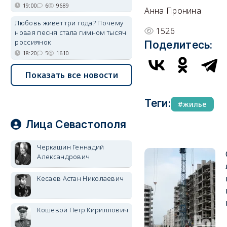
19:00
6
9689
Анна Пронина
Любовь живёт три года? Почему
1526
новая песня стала гимном тысяч
россиянок
Поделитесь:
18:20
5
1610
Показать все новости
Теги:
жилье
Лица Севастополя
Черкашин Геннадий
Александрович
Кесаев Астан Николаевич
Кошевой Петр Кириллович