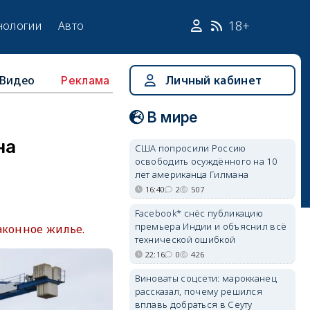
18+
нологии
Авто
Видео
Личный кабинет
Реклама
В мире
на
США попросили Россию
освободить осуждённого на 10
лет американца Гилмана
16:40
2
507
Facebook* снёс публикацию
премьера Индии и объяснил всё
аконное жилье.
технической ошибкой
22:16
0
426
Виноваты соцсети: марокканец
рассказал, почему решился
вплавь добраться в Сеуту