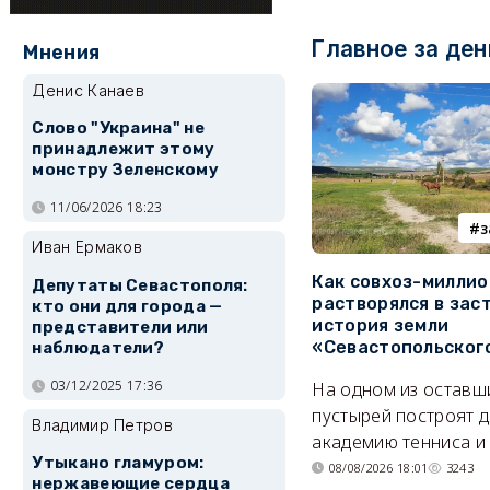
Главное за ден
Мнения
Денис Канаев
Слово "Украина" не
принадлежит этому
монстру Зеленскому
11/06/2026 18:23
з
Иван Ермаков
Как совхоз-милли
Депутаты Севастополя:
растворялся в зас
кто они для города —
история земли
представители или
«Севастопольског
наблюдатели?
03/12/2025 17:36
На одном из оставш
пустырей построят д
Владимир Петров
академию тенниса и 
Утыкано гламуром:
08/08/2026 18:01
3243
нержавеющие сердца