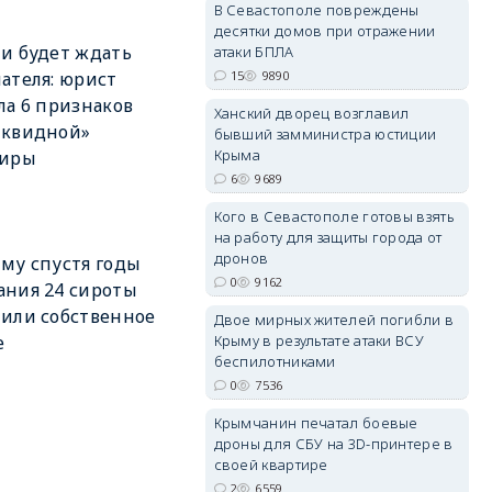
В Севастополе повреждены
десятки домов при отражении
и будет ждать
атаки БПЛА
15
9890
ателя: юрист
ла 6 признаков
Ханский дворец возглавил
erid: 2SDnjdvhGXG
иквидной»
бывший замминистра юстиции
Крыма
тиры
6
9689
Кого в Севастополе готовы взять
на работу для защиты города от
дронов
му спустя годы
0
9162
ния 24 сироты
или собственное
Двое мирных жителей погибли в
Крыму в результате атаки ВСУ
е
беспилотниками
0
7536
Крымчанин печатал боевые
дроны для СБУ на 3D-принтере в
своей квартире
2
6559