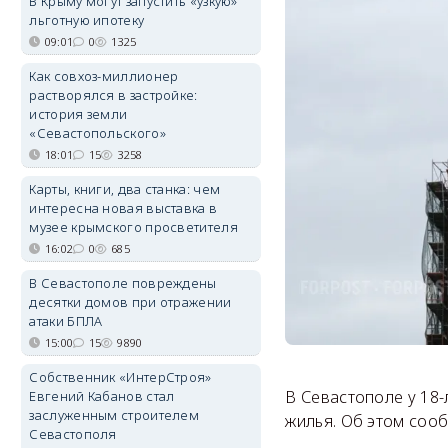
В Крыму могут запустить «узкую»
льготную ипотеку
09:01
0
1325
Как совхоз-миллионер
растворялся в застройке:
история земли
«Севастопольского»
18:01
15
3258
Карты, книги, два станка: чем
интересна новая выставка в
музее крымского просветителя
16:02
0
685
В Севастополе повреждены
десятки домов при отражении
атаки БПЛА
15:00
15
9890
Собственник «ИнтерСтроя»
В Севастополе у 18
Евгений Кабанов стал
заслуженным строителем
жилья. Об этом соо
Севастополя