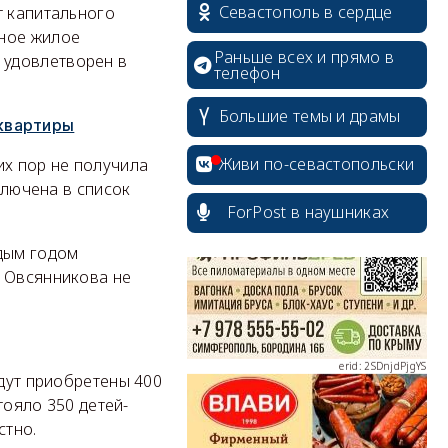
Севастополь в сердце
т капитального
нное жилое
Раньше всех и прямо в
 удовлетворен в
телефон
Большие темы и драмы
квартиры
erid: 2SDnjcrDNw6
Живи по-севастопольски
их пор не получила
ключена в список
ForPost в наушниках
ждым годом
я Овсянникова не
erid: 2SDnjdPjgYS
удут приобретены 400
тояло 350 детей-
стно.
erid: 2SDnjdvhGXG