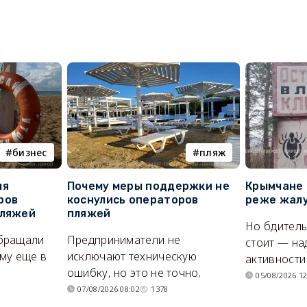
бизнес
пляж
ля
Почему меры поддержки не
Крымчане 
ров
коснулись операторов
реже жалу
пляжей
пляжей
Но бдитель
бращали
Предприниматели не
стоит — на
му еще в
исключают техническую
активности
ошибку, но это не точно.
05/08/2026 12
07/08/2026 08:02
1378