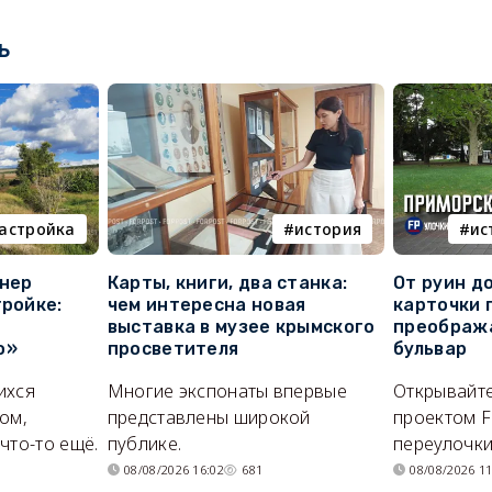
ь
астройка
история
ис
онер
Карты, книги, два станка:
От руин д
тройке:
чем интересна новая
карточки 
выставка в музее крымского
преображ
о»
просветителя
бульвар
ихся
Многие экспонаты впервые
Открывайте
ом,
представлены широкой
проектом F
что-то ещё.
публике.
переулочки
08/08/2026 16:02
681
08/08/2026 11