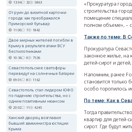
13:04
32
5863
«Прокуратура города
строительства горо
От руин до визитной карточки
помещение специали
города: как преображался
Приморский бульвар
полном объеме», – 
11:00
7
1842
Также по теме: В 
Двое мирных жителей погибли в
Крыму в результате атаки ВСУ
Прокуратура Севасто
беспилотниками
законное жилье, на 
10:36
0
7536
детей-сирот и детей
Севастопольские светофоры
переведут на солнечные батареи
Напомним, ранее Fo
09:01
8
1162
становится только 
особо торопилось и
Севастополь стал лидером ЮФО
по падению строительства, но с
По теме: Как в Се
одним позитивным нюансом
20:02
11
4245
Тогда правительство
Ханский дворец возглавил
квартир для детей-си
бывший замминистра юстиции
сирот. Где будут жит
Крыма