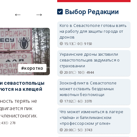
Выбор Редакции
Кого в Севастополе готовы взять
на работу для защиты города от
дронов
15:13
0
9150
Украинские дроны заставили
севастопольцев задуматься о
страховании
коротко
Балаклава
20:01
10
4944
и севастопольцы
В Севастополе утвердили
Н
Зооконфликт в Севастополе
может оставить бездомных
ются на клещей
проект застройки центра
С
животных без помощи
Балаклавы
и
ность терять не
17:02
6
3370
Там появится туристический
М
двигается пик
Что может измениться в лагере
квартал с отелями и
н
 членистоногих.
«Чайка» и батилиманском
парковками.
:43
278
«профессорском уголке»
05/08/2026 08:01
5623
20:00
5
3743