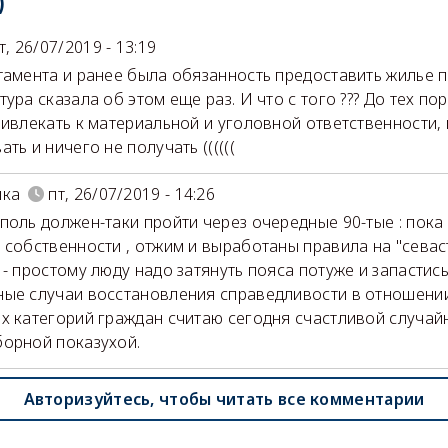
)
т, 26/07/2019 - 13:19
тамента и ранее была обязанность предоставить жилье п
тура сказала об этом еще раз. И что с того ??? До тех по
ривлекать к материальной и уголовной ответственности,
ть и ничего не получать ((((((
шка
пт, 26/07/2019 - 14:26
поль должен-таки пройти через очередные 90-тые : пока
 собственности , отжим и выработаны правила на "сева
 - простому люду надо затянуть пояса потуже и запастис
ые случаи восстановления справедливости в отношени
х категорий граждан считаю сегодня счастливой случай
орной показухой.
Авторизуйтесь, чтобы читать все комментарии