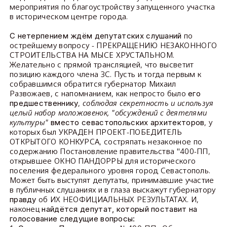
мероприятия по благоустройству запущенного участка
в историческом центре города.
по
С нетерпением ждём депутатских слушаний
острейшему вопросу - ПРЕКРАЩЕНИЮ НЕЗАКОННОГО
СТРОИТЕЛЬСТВА НА МЫСЕ ХРУСТАЛЬНОМ.
Желательно с прямой трансляцией, что высветит
позицию каждого члена ЗС. Пусть и тогда первым к
собравшимся обратится губернатор Михаил
Развожаев, с напомнанием, как непросто было
его
,
соблюдая секретность и используя
предшественнику
целый набор моложавенок, "обсуждений с деятелями
культуры"
, у
вместо севастопольских архитекторов
которых был УКРАДЕН ПРОЕКТ-ПОБЕДИТЕЛЬ
ОТКРЫТОГО КОНКУРСА, состряпать незаконное по
содержанию Постановление правительства "400-ПП,
открывшее ОКНО ПАНДОРРЫ для исторического
поселения федерального уровня город Севастополь.
Может быть выступят депутаты, принимавшие участие
в публичных слушаниях и в глаза выскажут губернатору
об ИХ НЕОФИЦИАЛЬНЫХ РЕЗУЛЬТАТАХ. И,
правду
наконец
найдётся депутат, который поставит на
голосование следущие вопросы: