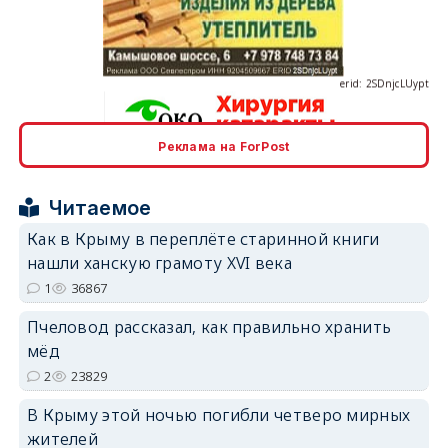
erid: 2SDnjcLUypt
Реклама на ForPost
erid: 2SDnjcrDNw6
Читаемое
Как в Крыму в переплёте старинной книги
нашли ханскую грамоту XVI века
1
36867
erid: 2SDnjdPjgYS
Пчеловод рассказал, как правильно хранить
мёд
2
23829
В Крыму этой ночью погибли четверо мирных
жителей