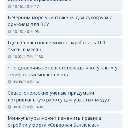
10:16
0
174
В Чёрном море уничтожены два сухогруза с
оружием для ВСУ
10:13
0
93
Где в Севастополе можно заработать 100
тысяч в месяц
10:02
7
1180
Что доверчивые севастопольцы «покупают» у
телефонных мошенников
09:08
0
141
Севастопольские учёные придумали
нетривиальную работу для ушастых медуз
08:01
0
1400
Минкультуры может изменить правила
стройки у форта «Северная Балаклава»