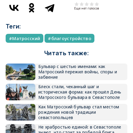
Еще нет голосов
Теги:
Матросский
благоустройство
Читать также:
Бульвар с шестью именами: как
Матросский пережил войны, споры и
забвение
Блеск стали, чеканный шаг и
историческая форма: как прошёл День
Матросского бульвара в Севастополе
Как Матросский бульвар стал местом
рождения новой традиции
севастопольцев
Не храбростью единой: в Севастополе
знают, что стоит за победой брига