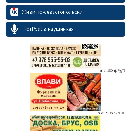
erid: 2SDnjcrDNw6
Живи по-севастопольски
ForPost в наушниках
erid: 2SDnjdPjgYS
erid: 2SDnjdvhGXG