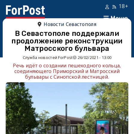
18+
Меню
Новости Севастополя
В Севастополе поддержали
продолжение реконструкции
Матросского бульвара
Служба новостей ForPost
26/02/2021 - 13:00
Речь идёт о создании пешеходного кольца,
соединяющего Приморский и Матросский
бульвары с Синопской лестницей.