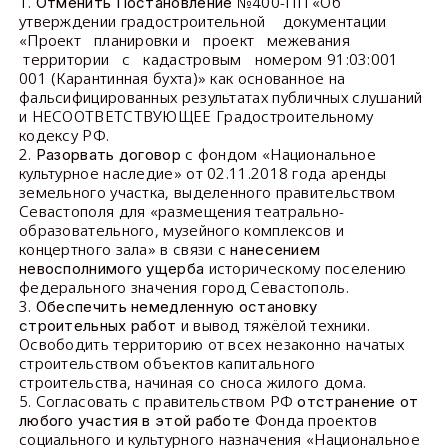
1.
№400-ПП «Об
Отменить Постановление
утверждении градостроительной документации
«Проект планировки и проект межевания
территории с кадастровым номером 91:03:001
001 (Карантинная бухта)» как основанное на
фальсифицированных результатах публичных слушаний
и НЕСООТВЕТСТВУЮЩЕЕ Градостроительному
кодексу РФ.
2.
с фондом «Национальное
Разорвать договор
культурное наследие» от 02.11.2018 года аренды
земельного участка, выделенного правительством
Севастополя для «размещения театрально-
образовательного, музейного комплексов и
концертного зала» в связи с
нанесением
историческому поселению
невосполнимого ущерба
федерального значения город Севастополь.
3.
Обеспечить немедленную остановку
и вывод тяжёлой техники.
строительных работ
Освободить территорию от всех незаконно начатых
строительством объектов капитального
строительства, начиная со сноса жилого дома.
5. Согласовать с правительством РФ
отстранение от
Фонда проектов
любого участия в этой работе
социального и культурного назначения «Национальное