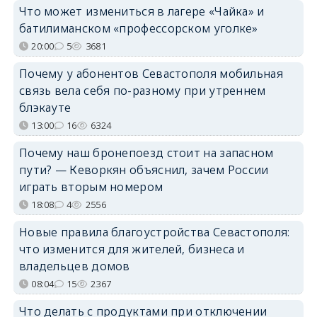
Что может измениться в лагере «Чайка» и
батилиманском «профессорском уголке»
20:00
5
3681
Почему у абонентов Севастополя мобильная
связь вела себя по-разному при утреннем
блэкауте
13:00
16
6324
Почему наш бронепоезд стоит на запасном
пути? — Кеворкян объяснил, зачем России
играть вторым номером
18:08
4
2556
Новые правила благоустройства Севастополя:
что изменится для жителей, бизнеса и
владельцев домов
08:04
15
2367
Что делать с продуктами при отключении