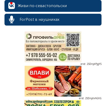
Живи по-севастопольски
erid: 2SDnjcrDNw6
ForPost в наушниках
erid: 2SDnjdPjgYS
erid: 2SDnjdvhGXG