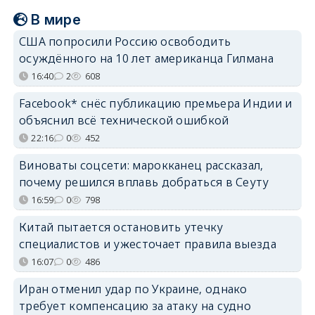
В мире
США попросили Россию освободить
осуждённого на 10 лет американца Гилмана
16:40
2
608
Facebook* снёс публикацию премьера Индии и
объяснил всё технической ошибкой
22:16
0
452
Виноваты соцсети: марокканец рассказал,
почему решился вплавь добраться в Сеуту
16:59
0
798
Китай пытается остановить утечку
специалистов и ужесточает правила выезда
16:07
0
486
Иран отменил удар по Украине, однако
требует компенсацию за атаку на судно