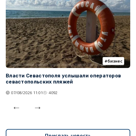
бизнес
Власти Севастополя услышали операторов
П
севастопольских пляжей
о
07/08/2026 11:01
4092
Прислать новость