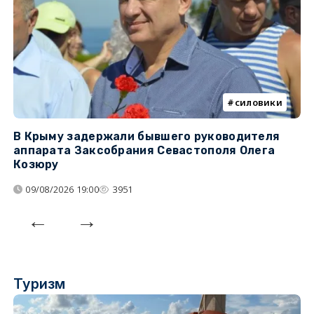
силовики
В Крыму задержали бывшего руководителя
К
аппарата Заксобрания Севастополя Олега
з
Козюру
«
09/08/2026 19:00
3951
Туризм