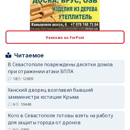
erid: 2SDnjcLUypt
Реклама на ForPost
Читаемое
erid: 2SDnjcrDNw6
В Севастополе повреждены десятки домов
при отражении атаки БПЛА
18
12809
Ханский дворец возглавил бывший
замминистра юстиции Крыма
erid: 2SDnjdPjgYS
6
10448
Кого в Севастополе готовы взять на работу
для защиты города от дронов
0
9785