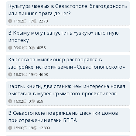
Культура чаевых в Севастополе: благодарность
или лишняя трата денег?
11:02
17
2270
В Крыму могут запустить «узкую» льготную
ипотеку
09:01
0
4055
Как совхоз-миллионер растворялся в
застройке: история земли «Севастопольского»
18:01
19
4608
Карты, книги, два станка: чем интересна новая
выставка в музее крымского просветителя
16:02
0
859
В Севастополе повреждены десятки домов
при отражении атаки БПЛА
15:00
18
12809