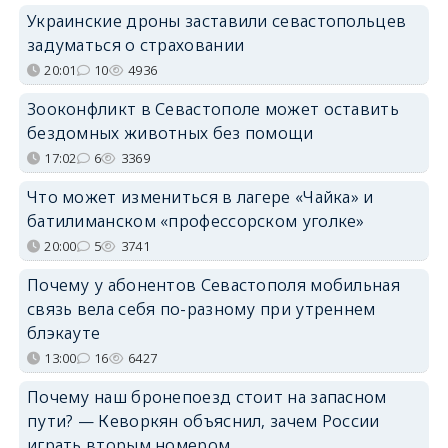
Украинские дроны заставили севастопольцев
задуматься о страховании
20:01
10
4936
Зооконфликт в Севастополе может оставить
бездомных животных без помощи
17:02
6
3369
Что может измениться в лагере «Чайка» и
батилиманском «профессорском уголке»
20:00
5
3741
Почему у абонентов Севастополя мобильная
связь вела себя по-разному при утреннем
блэкауте
13:00
16
6427
Почему наш бронепоезд стоит на запасном
пути? — Кеворкян объяснил, зачем России
играть вторым номером