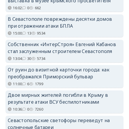
выставка в музее крымского просветителя
16:02
0
662
В Севастополе повреждены десятки домов
при отражении атаки БПЛА
15:00
13
9534
Собственник «ИнтерСтроя» Евгений Кабанов
стал заслуженным строителем Севастополя
13:04
30
5734
От руин до визитной карточки города: как
преображался Приморский бульвар
11:00
6
1799
Двое мирных жителей погибли в Крыму в
результате атаки ВСУ беспилотниками
10:36
0
7260
Севастопольские светофоры переведут на
солнечные батареи