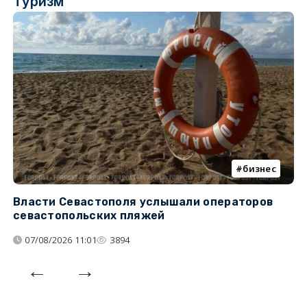
Туризм
бизнес
Власти Севастополя услышали операторов
П
севастопольских пляжей
о
07/08/2026 11:01
3894