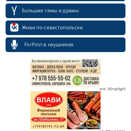
Большие темы и драмы
Живи по-севастопольски
erid: 2SDnjcrDNw6
ForPost в наушниках
erid: 2SDnjdPjgYS
erid: 2SDnjdvhGXG