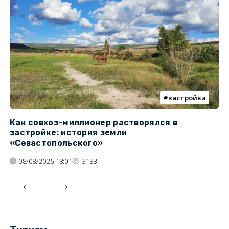
застройка
Как совхоз-миллионер растворялся в
К
застройке: история земли
н
«Севастопольского»
п
08/08/2026 18:01
3133