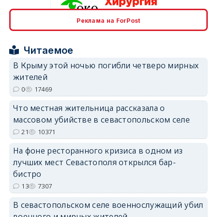
Реклама на ForPost
erid: 2SDnjcrDNw6
Читаемое
В Крыму этой ночью погибли четверо мирных
жителей
0
17469
erid: 2SDnjdPjgYS
Что местная жительница рассказала о
массовом убийстве в севастопольском селе
21
10371
На фоне ресторанного кризиса в одном из
лучших мест Севастополя открылся бар-
erid: 2SDnjdvhGXG
бистро
13
7307
В севастопольском селе военнослужащий убил
военного и мирных жителей