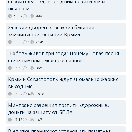
строительства, но с одним позитивным
нюансом
20:02
2
998
Ханский дворец возглавил бывший
замминистра юстиции Крыма
19:00
1
2149
Любовь живёт три года? Почему новая песня
стала гимном тысяч россиянок
18:20
1
365
Крым и Севастополь ждут аномально жаркие
выходные
18:02
4
1818
Минтранс разрешил тратить «дорожные»
деньги на защиту от БПЛА
17:18
1
147
В Алупке планируют установить памятник