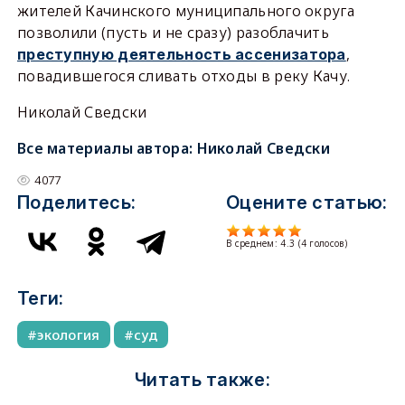
жителей Качинского муниципального округа
позволили (пусть и не сразу) разоблачить
,
преступную деятельность ассенизатора
повадившегося сливать отходы в реку Качу.
Николай Сведски
Все материалы автора:
Николай Сведски
4077
Поделитесь:
Оцените статью:
В среднем:
4.3
(
4
голосов)
Теги:
экология
суд
Читать также: