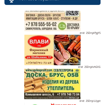
erid: 2SDnjdPjgYS
erid: 2SDnjdvhGXG
erid: 2SDnjcLUypt