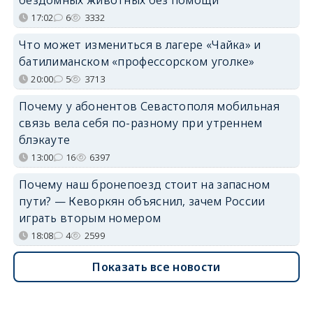
17:02
6
3332
Что может измениться в лагере «Чайка» и
батилиманском «профессорском уголке»
20:00
5
3713
Почему у абонентов Севастополя мобильная
связь вела себя по-разному при утреннем
блэкауте
13:00
16
6397
Почему наш бронепоезд стоит на запасном
пути? — Кеворкян объяснил, зачем России
играть вторым номером
18:08
4
2599
Показать все новости