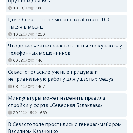
оружием для ВСУ
10:13
0
100
Где в Севастополе можно заработать 100
тысяч в месяц
10:02
7
1250
Что доверчивые севастопольцы «покупают» у
телефонных мошенников
09:08
0
146
Севастопольские учёные придумали
нетривиальную работу для ушастых медуз
08:01
0
1467
Минкультуры может изменить правила
стройки у форта «Северная Балаклава»
20:01
15
1680
В Севастополе простились с генерал-майором
Василием Казаченко