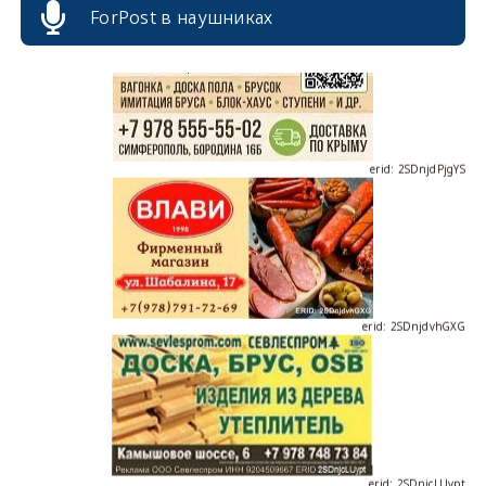
ForPost в наушниках
erid: 2SDnjdPjgYS
erid: 2SDnjdvhGXG
erid: 2SDnjcLUypt