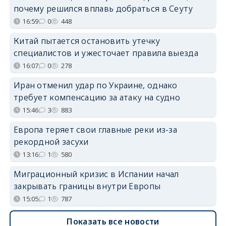
почему решился вплавь добраться в Сеуту
16:59
0
448
Китай пытается остановить утечку
специалистов и ужесточает правила выезда
16:07
0
278
Иран отменил удар по Украине, однако
требует компенсацию за атаку на судно
15:46
3
883
Европа теряет свои главные реки из-за
рекордной засухи
13:16
1
580
Миграционный кризис в Испании начал
закрывать границы внутри Европы
15:05
1
787
Показать все новости