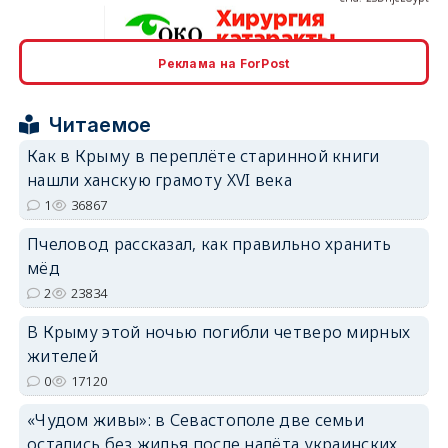
Реклама на ForPost
erid: 2SDnjcrDNw6
Читаемое
Как в Крыму в переплёте старинной книги
нашли ханскую грамоту XVI века
1
36867
erid: 2SDnjdPjgYS
Пчеловод рассказал, как правильно хранить
мёд
2
23834
В Крыму этой ночью погибли четверо мирных
жителей
erid: 2SDnjdvhGXG
0
17120
«Чудом живы»: в Севастополе две семьи
остались без жилья после налёта украинских