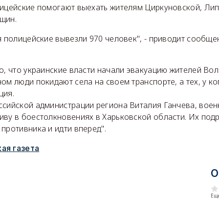
лицейские помогают выехать жителям Циркуновской, Ли
щин.
я полицейские вывезли 970 человек", - приводит сообщ
о, что украинские власти начали эвакуацию жителей Во
ом люди покидают села на своем транспорте, а тех, у ко
ция.
ссийской администрации региона Виталия Ганчева, вое
иву в боестолкновениях в Харьковской области. Их под
противника и идти вперед".
ая газета
О
Еще