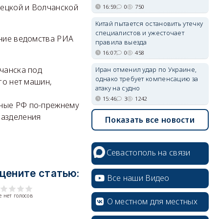
пецкой и Волчанской
16:59
0
750
Китай пытается остановить утечку
специалистов и ужесточает
ение ведомства РИА
правила выезда
16:07
0
458
лчанска под
Иран отменил удар по Украине,
однако требует компенсацию за
го нет машин,
атаку на судно
15:46
3
1242
нные РФ по-прежнему
разделения
Показать все новости
Севастополь на связи
цените статью:
Все наши Видео
 нет голосов
О местном для местных