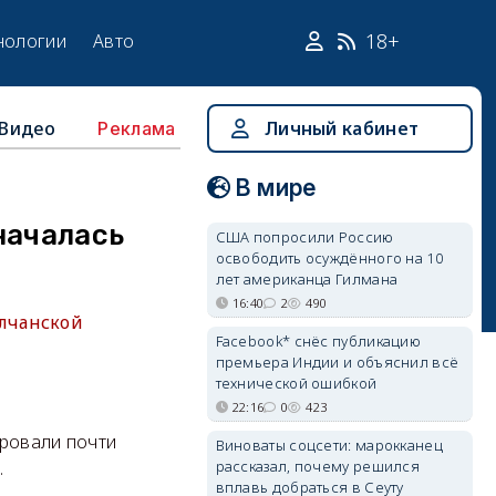
18+
нологии
Авто
Видео
Личный кабинет
Реклама
В мире
началась
США попросили Россию
освободить осуждённого на 10
лет американца Гилмана
16:40
2
490
лчанской
Facebook* снёс публикацию
премьера Индии и объяснил всё
технической ошибкой
22:16
0
423
ировали почти
Виноваты соцсети: марокканец
рассказал, почему решился
.
вплавь добраться в Сеуту