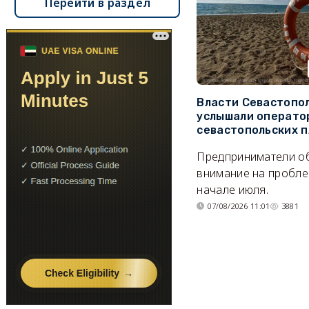
Перейти в раздел
Власти Севастопо
услышали операто
севастопольских 
Предприниматели о
внимание на пробле
начале июля.
07/08/2026 11:01
3881