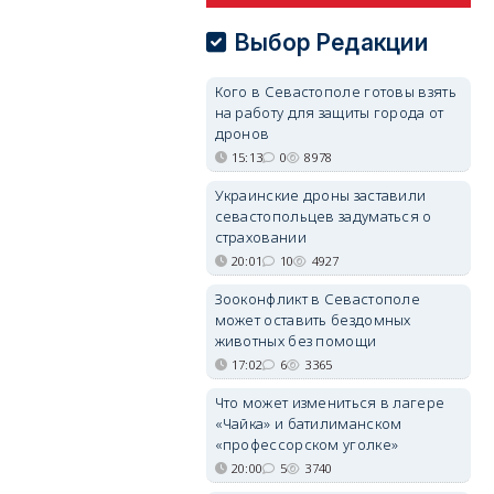
Выбор Редакции
Кого в Севастополе готовы взять
на работу для защиты города от
дронов
15:13
0
8978
Украинские дроны заставили
севастопольцев задуматься о
страховании
20:01
10
4927
Зооконфликт в Севастополе
может оставить бездомных
животных без помощи
17:02
6
3365
Что может измениться в лагере
«Чайка» и батилиманском
«профессорском уголке»
20:00
5
3740