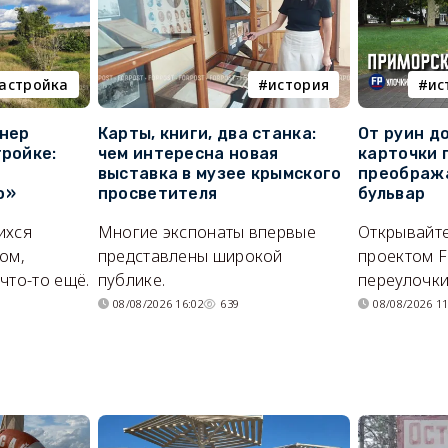
астройка
история
ис
онер
Карты, книги, два станка:
От руин д
тройке:
чем интересна новая
карточки 
выставка в музее крымского
преображ
о»
просветителя
бульвар
ихся
Многие экспонаты впервые
Открывайте
ом,
представлены широкой
проектом F
что-то ещё.
публике.
переулочки
08/08/2026 16:02
639
08/08/2026 11