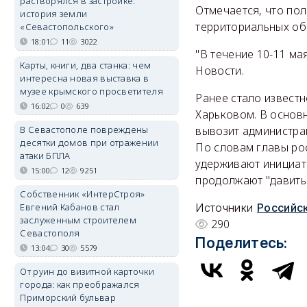
растворялся в застройке:
Отмечается, что по
история земли
территориальных об
«Севастопольского»
18:01
11
3022
"В течение 10-11 ма
Карты, книги, два станка: чем
Новости.
интересна новая выставка в
музее крымского просветителя
Ранее стало известн
16:02
0
639
Харьковом. В основн
В Севастополе повреждены
вывозит администра
десятки домов при отражении
По словам главы ро
атаки БПЛА
удерживают инициат
15:00
12
9251
продолжают "давить 
Собственник «ИнтерСтроя»
Евгений Кабанов стал
Источники
Российск
заслуженным строителем
290
Севастополя
Поделитесь:
13:04
30
5579
От руин до визитной карточки
города: как преображался
Приморский бульвар