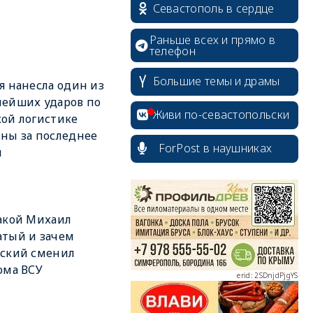
Севастополь в сердце
Раньше всех и прямо в
телефон
Большие темы и драмы
я нанесла один из
ейших ударов по
Живи по-севастопольски
ой логистике
ны за последнее
ForPost в наушниках
я
erid: 2SDnjcrDNw6
акой Михаил
тый и зачем
нский сменил
ома ВСУ
erid: 2SDnjdPjgYS