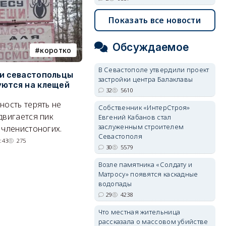
Показать все новости
Обсуждаемое
коротко
Балаклава
В Севастополе утвердили проект
и севастопольцы
В Севастополе утвердили
Н
застройки центра Балаклавы
ются на клещей
проект застройки центра
С
32
5610
Балаклавы
и
ность терять не
Собственник «ИнтерСтроя»
Там появится туристический
М
двигается пик
Евгений Кабанов стал
квартал с отелями и
н
заслуженным строителем
 членистоногих.
Севастополя
парковками.
:43
275
30
5579
05/08/2026 08:01
5610
Возле памятника «Солдату и
Матросу» появятся каскадные
водопады
29
4238
Что местная жительница
рассказала о массовом убийстве