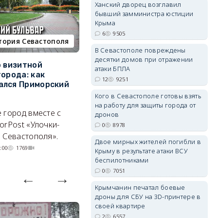
Ханский дворец возглавил
бывший замминистра юстиции
Крыма
6
9505
erid: 2SDnjdPjgYS
тория Севастополя
недвижимость
В Севастополе повреждены
десятки домов при отражении
о визитной
Севастополь стал лидером
К
атаки БПЛА
города: как
ЮФО по падению
в
12
9251
ался Приморский
строительства, но с одним
г
позитивным нюансом
Кого в Севастополе готовы взять
Ч
на работу для защиты города от
erid: 2SDnjdvhGXG
 город вместе с
Кризис ударил по регионам
го
дронов
orPost «Улочки-
совершенно по-разному.
0
8978
 Севастополя».
07/08/2026 20:02
4172
Двое мирных жителей погибли в
:00
1769
Крыму в результате атаки ВСУ
беспилотниками
0
7051
Крымчанин печатал боевые
дроны для СБУ на 3D-принтере в
своей квартире
2
6557