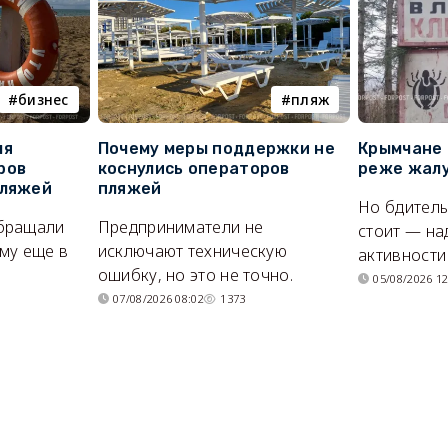
бизнес
пляж
ля
Почему меры поддержки не
Крымчане 
ров
коснулись операторов
реже жалу
пляжей
пляжей
Но бдитель
бращали
Предприниматели не
стоит — на
му еще в
исключают техническую
активности
ошибку, но это не точно.
05/08/2026 12
07/08/2026 08:02
1373