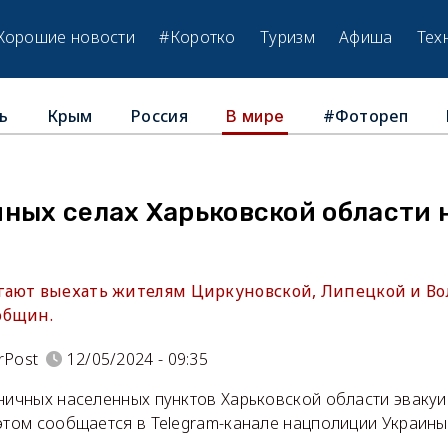
Хорошие новости
#Коротко
Туризм
Афиша
Тех
ь
Крым
Россия
#Фотореп
В мире
ных селах Харьковской области 
ают выехать жителям Циркуновской, Липецкой и Во
общин.
rPost
12/05/2024 - 09:35
аничных населенных пунктов Харьковской области эваку
этом сообщается в Telegram-канале нацполиции Украины