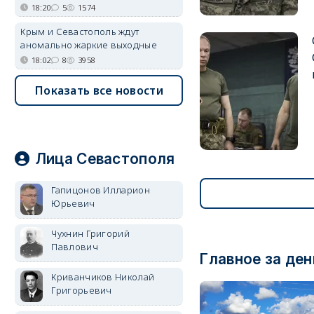
18:20
5
1574
Крым и Севастополь ждут
аномально жаркие выходные
18:02
8
3958
Показать все новости
Лица Севастополя
Гапицонов Илларион
Юрьевич
Чухнин Григорий
Павлович
Главное за ден
Криванчиков Николай
Григорьевич