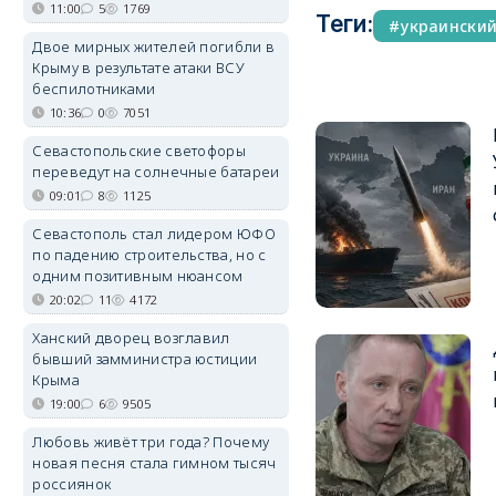
11:00
5
1769
Теги:
украински
Двое мирных жителей погибли в
Крыму в результате атаки ВСУ
беспилотниками
10:36
0
7051
Севастопольские светофоры
переведут на солнечные батареи
09:01
8
1125
Севастополь стал лидером ЮФО
по падению строительства, но с
одним позитивным нюансом
20:02
11
4172
Ханский дворец возглавил
бывший замминистра юстиции
Крыма
19:00
6
9505
Любовь живёт три года? Почему
новая песня стала гимном тысяч
россиянок