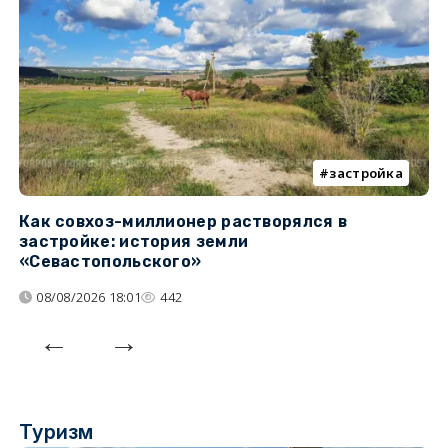
застройка
Как совхоз-миллионер растворялся в
К
застройке: история земли
н
«Севастопольского»
п
08/08/2026 18:01
442
Туризм