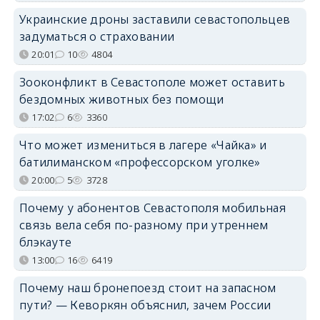
Украинские дроны заставили севастопольцев
задуматься о страховании
20:01
10
4804
Зооконфликт в Севастополе может оставить
бездомных животных без помощи
17:02
6
3360
Что может измениться в лагере «Чайка» и
батилиманском «профессорском уголке»
20:00
5
3728
Почему у абонентов Севастополя мобильная
связь вела себя по-разному при утреннем
блэкауте
13:00
16
6419
Почему наш бронепоезд стоит на запасном
пути? — Кеворкян объяснил, зачем России