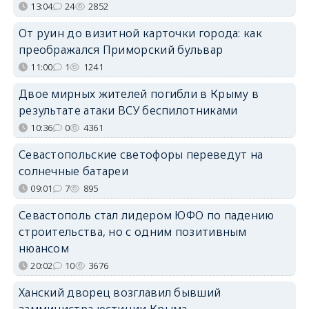
13:04
24
2852
От руин до визитной карточки города: как
преображался Приморский бульвар
11:00
1
1241
Двое мирных жителей погибли в Крыму в
результате атаки ВСУ беспилотниками
10:36
0
4361
Севастопольские светофоры переведут на
солнечные батареи
09:01
7
895
Севастополь стал лидером ЮФО по падению
строительства, но с одним позитивным
нюансом
20:02
10
3676
Ханский дворец возглавил бывший
замминистра юстиции Крыма