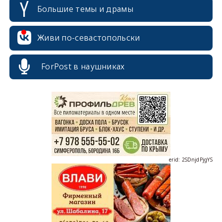
Большие темы и драмы
Живи по-севастопольски
ForPost в наушниках
erid: 2SDnjcrDNw6
erid: 2SDnjdPjgYS
erid: 2SDnjdvhGXG