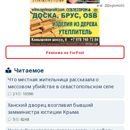
erid: 2SDnjcLUypt
Реклама на ForPost
Читаемое
erid: 2SDnjcrDNw6
Что местная жительница рассказала о
массовом убийстве в севастопольском селе
21
10590
Ханский дворец возглавил бывший
замминистра юстиции Крыма
5
8248
erid: 2SDnjdPjgYS