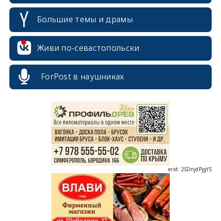
Большие темы и драмы
Живи по-севастопольски
erid: 2SDnjcrDNw6
ForPost в наушниках
erid: 2SDnjdPjgYS
erid: 2SDnjdvhGXG