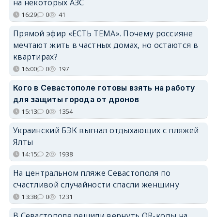
на некоторых АЗС
16:29
0
41
Прямой эфир «ЕСТЬ ТЕМА». Почему россияне
мечтают жить в частных домах, но остаются в
квартирах?
16:00
0
197
Кого в Севастополе готовы взять на работу
для защиты города от дронов
15:13
0
1354
Украинский БЭК выгнал отдыхающих с пляжей
Ялты
14:15
2
1938
На центральном пляже Севастополя по
счастливой случайности спасли женщину
13:38
0
1231
В Севастополе решили вернуть QR-коды на