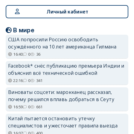
Личный кабинет
В мире
США попросили Россию освободить
осуждённого на 10 лет американца Гилмана
16:40
0
36
Facebook* снёс публикацию премьера Индии и
объяснил всё технической ошибкой
22:16
0
341
Виноваты соцсети: марокканец рассказал,
почему решился вплавь добраться в Сеуту
16:59
0
661
Китай пытается остановить утечку
специалистов и ужесточает правила выезда
16:07
0
400