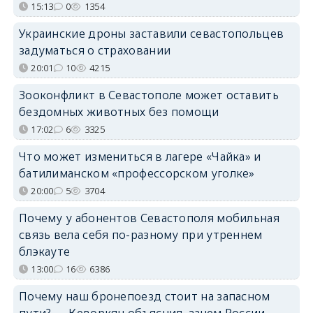
15:13
0
1354
Украинские дроны заставили севастопольцев
задуматься о страховании
20:01
10
4215
Зооконфликт в Севастополе может оставить
бездомных животных без помощи
17:02
6
3325
Что может измениться в лагере «Чайка» и
батилиманском «профессорском уголке»
20:00
5
3704
Почему у абонентов Севастополя мобильная
связь вела себя по-разному при утреннем
блэкауте
13:00
16
6386
Почему наш бронепоезд стоит на запасном
пути? — Кеворкян объяснил, зачем России