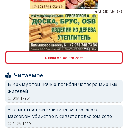
erid: 2SDnjcLUypt
Реклама на ForPost
Читаемое
erid: 2SDnjcrDNw6
В Крыму этой ночью погибли четверо мирных
жителей
0
17354
Что местная жительница рассказала о
массовом убийстве в севастопольском селе
erid: 2SDnjdPjgYS
21
10294