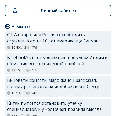
Личный кабинет
В мире
США попросили Россию освободить
осуждённого на 10 лет американца Гилмана
16:40
2
476
Facebook* снёс публикацию премьера Индии и
объяснил всё технической ошибкой
22:16
0
415
Виноваты соцсети: марокканец рассказал,
почему решился вплавь добраться в Сеуту
16:59
0
748
Китай пытается остановить утечку
специалистов и ужесточает правила выезда
16:07
0
455