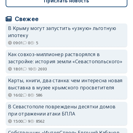
Прислать новость
Свежее
В Крыму могут запустить «узкую» льготную
ипотеку
09:01
0
5
Как совхоз-миллионер растворялся в
застройке: история земли «Севастопольского»
18:01
10
2693
Карты, книги, два станка: чем интересна новая
выставка в музее крымского просветителя
16:02
0
586
В Севастополе повреждены десятки домов
при отражении атаки БПЛА
15:00
9
8562
Собственник «ИнтерСтроя» Евгений Кабанов