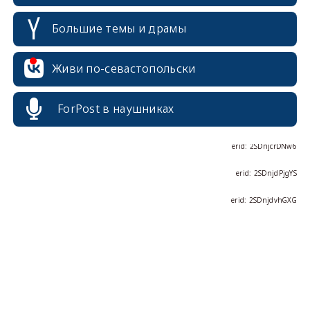
Большие темы и драмы
erid: 2SDnjcrDNw6
erid: 2SDnjdPjgYS
Живи по-севастопольски
erid: 2SDnjdvhGXG
ForPost в наушниках
erid: 2SDnjcLUypt
erid: 2SDnjcrDNw6
erid: 2SDnjdPjgYS
erid: 2SDnjdvhGXG