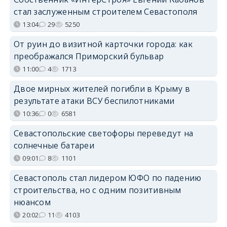
стал заслуженным строителем Севастополя
13:04
29
5250
От руин до визитной карточки города: как
преображался Приморский бульвар
11:00
4
1713
Двое мирных жителей погибли в Крыму в
результате атаки ВСУ беспилотниками
10:36
0
6581
Севастопольские светофоры переведут на
солнечные батареи
09:01
8
1101
Севастополь стал лидером ЮФО по падению
строительства, но с одним позитивным
нюансом
20:02
11
4103