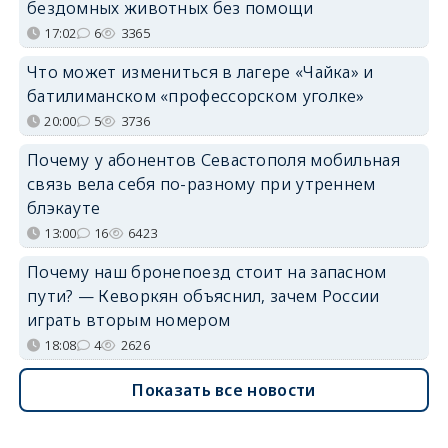
бездомных животных без помощи
17:02
6
3365
Что может измениться в лагере «Чайка» и
батилиманском «профессорском уголке»
20:00
5
3736
Почему у абонентов Севастополя мобильная
связь вела себя по-разному при утреннем
блэкауте
13:00
16
6423
Почему наш бронепоезд стоит на запасном
пути? — Кеворкян объяснил, зачем России
играть вторым номером
18:08
4
2626
Показать все новости