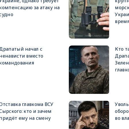
Украине, однако требует
крупн
компенсацию за атаку на
морск
судно
Украи
врем
Драпатый начал с
Кто т
ненависти вместо
Драпа
командования
Зеле
главк
Отставка главкома ВСУ
Увол
Сырского: кто и зачем
оборо
придёт ему на смену
во вл