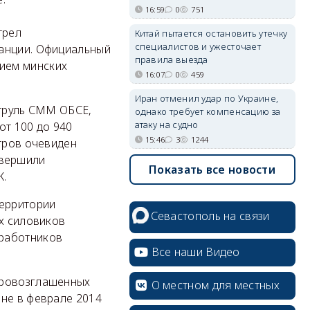
16:59
0
751
трел
Китай пытается остановить утечку
специалистов и ужесточает
танции. Официальный
правила выезда
ием минских
16:07
0
459
Иран отменил удар по Украине,
атруль СММ ОБСЕ,
однако требует компенсацию за
атаку на судно
от 100 до 940
15:46
3
1244
етров очевиден
овершили
Показать все новости
К.
территории
Севастополь на связи
их силовиков
 работников
Все наши Видео
провозглашенных
О местном для местных
ине в феврале 2014