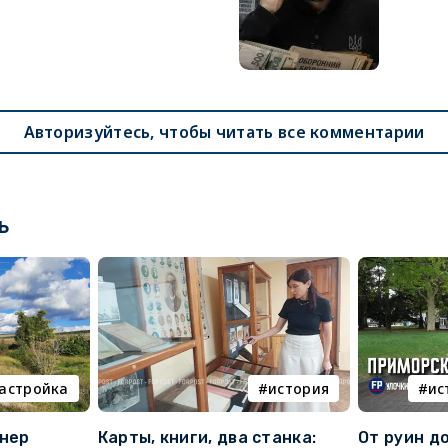
Авторизуйтесь, чтобы читать все комментарии
ь
астройка
история
ис
онер
Карты, книги, два станка:
От руин д