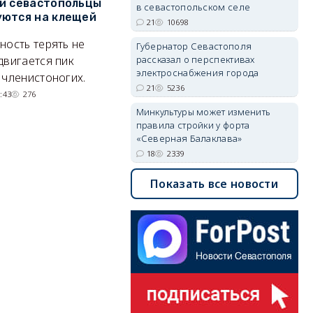
и севастопольцы
В Севастополе утвердили
Н
в севастопольском селе
ются на клещей
проект застройки центра
С
21
10698
Балаклавы
и
ность терять не
Губернатор Севастополя
Там появится туристический
М
двигается пик
рассказал о перспективах
электроснабжения города
квартал с отелями и
н
 членистоногих.
21
5236
парковками.
:43
276
05/08/2026 08:01
5620
Минкультуры может изменить
правила стройки у форта
«Северная Балаклава»
18
2339
Показать все новости