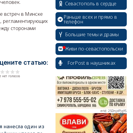
 человек.
Севастополь в сердце
е встреч в Минске
Раньше всех и прямо в
та, регламентирующих
телефон
ежду сторонами
Большие темы и драмы
erid: 2SDnjcrDNw6
Живи по-севастопольски
цените статью:
ForPost в наушниках
 нет голосов
erid: 2SDnjdPjgYS
я нанесла один из
erid: 2SDnjdvhGXG