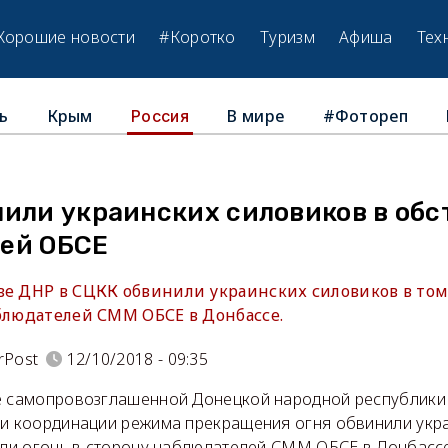
Хорошие новости
#Коротко
Туризм
Афиша
Тех
ь
Крым
В мире
#Фотореп
Россия
нили украинских силовиков в обс
ей ОБСЕ
ве ДНР в СЦКК обвинили украинских силовиков в том
аблюдателей СММ ОБСЕ в Донбассе.
rPost
12/10/2018 - 09:35
е самопровозглашенной Донецкой народной республики
 и координации режима прекращения огня обвинили укр
рыли огонь в сторону наблюдателей СММ ОБСЕ в Донбассе