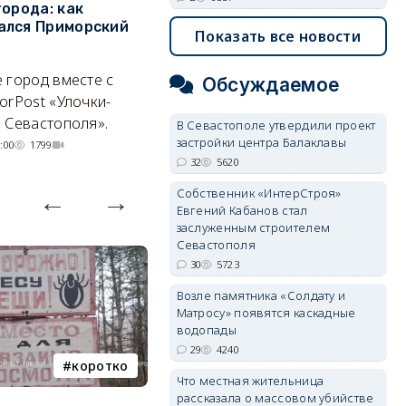
города: как
ЮФО по падению
в
ался Приморский
строительства, но с одним
г
Показать все новости
позитивным нюансом
Ч
 город вместе с
Кризис ударил по регионам
Обсуждаемое
го
orPost «Улочки-
совершенно по-разному.
 Севастополя».
07/08/2026 20:02
4205
В Севастополе утвердили проект
застройки центра Балаклавы
:00
1799
32
5620
Собственник «ИнтерСтроя»
Евгений Кабанов стал
заслуженным строителем
Севастополя
30
5723
Возле памятника «Солдату и
Матросу» появятся каскадные
водопады
29
4240
коротко
Балаклава
Что местная жительница
рассказала о массовом убийстве