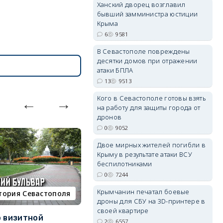
Ханский дворец возглавил
бывший замминистра юстиции
Крыма
6
9581
В Севастополе повреждены
десятки домов при отражении
erid: 2SDnjdvhGXG
атаки БПЛА
13
9513
Кого в Севастополе готовы взять
на работу для защиты города от
дронов
0
9052
Двое мирных жителей погибли в
Крыму в результате атаки ВСУ
беспилотниками
0
7244
Крымчанин печатал боевые
тория Севастополя
недвижимость
дроны для СБУ на 3D-принтере в
своей квартире
о визитной
Севастополь стал лидером
К
2
6557