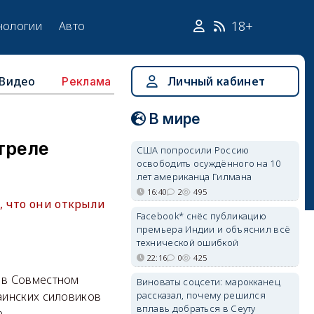
18+
нологии
Авто
Видео
Личный кабинет
Реклама
В мире
треле
США попросили Россию
освободить осуждённого на 10
лет американца Гилмана
16:40
2
495
, что они открыли
Facebook* снёс публикацию
премьера Индии и объяснил всё
технической ошибкой
22:16
0
425
 в Совместном
Виноваты соцсети: марокканец
рассказал, почему решился
аинских силовиков
вплавь добраться в Сеуту
.