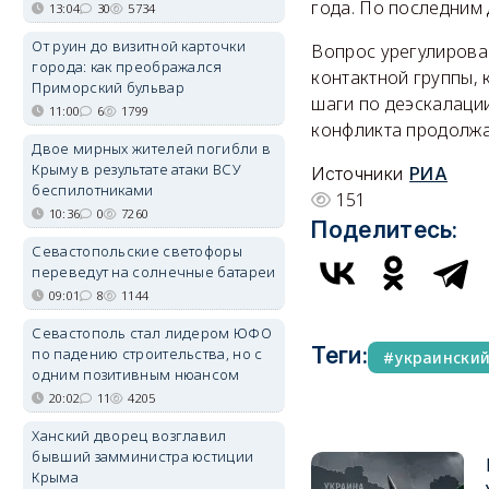
года. По последним
13:04
30
5734
От руин до визитной карточки
Вопрос урегулирован
города: как преображался
контактной группы, 
Приморский бульвар
шаги по деэскалаци
11:00
6
1799
конфликта продолжа
Двое мирных жителей погибли в
Крыму в результате атаки ВСУ
Источники
РИА
беспилотниками
151
10:36
0
7260
Поделитесь:
Севастопольские светофоры
переведут на солнечные батареи
09:01
8
1144
Севастополь стал лидером ЮФО
Теги:
по падению строительства, но с
украински
одним позитивным нюансом
20:02
11
4205
Ханский дворец возглавил
бывший замминистра юстиции
Крыма