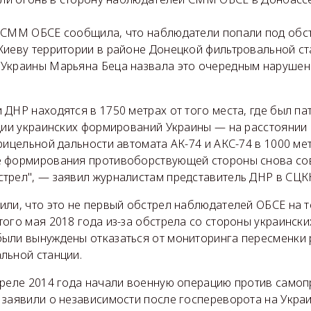
 СММ ОБСЕ сообщила, что наблюдатели попали под обс
Киеву территории в районе Донецкой фильтровальной с
Украины Марьяна Беца назвала это очередным нарушен
ДНР находятся в 1750 метрах от того места, где был п
ции украинских формирований Украины — на расстоянии 
рицельной дальности автомата АК-74 и АКС-74 в 1000 м
е формирования противоборствующей стороны снова с
трел", — заявил журналистам представитель ДНР в СЦК
или, что это не первый обстрел наблюдателей ОБСЕ на 
ого мая 2018 года из-за обстрела со стороны украинск
ыли вынуждены отказаться от мониторинга пересменки
льной станции.
преле 2014 года начали военную операцию против само
 заявили о независимости после госпереворота на Укра