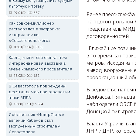
В Крыму могут запустить «узкую»
льготную ипотеку
09:01
1
857
Ранее пресс-служба
на подконтрольной 
Как совхоз-миллионер
представитель МИД 
растворялся в застройке:
история земли
договоренностей.
«Севастопольского»
18:01
14
3133
"Ближайшие позиции 
в то время как пози
Карты, книги, два станка: чем
метров. Исходя из п
интересна новая выставка в
музее крымского просветителя
вывод: вооруженны
16:02
0
662
провокационный обс
В Севастополе повреждены
В ведомстве напомн
десятки домов при отражении
Донбасса. Пятнадцат
атаки БПЛА
наблюдатели ОБСЕ б
15:00
13
9534
Донецкой фильтрова
Собственник «ИнтерСтроя»
Евгений Кабанов стал
Власти Украины в а
заслуженным строителем
ЛНР и ДНР, которые
Севастополя