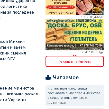
ейших ударов по
ой логистике
ны за последнее
я
erid: 2SDnjcLUypt
акой Михаил
тый и зачем
нский сменил
ома ВСУ
Реклама на ForPost
erid: 2SDnjcrDNw6
Читаемое
ьнение министра
Что местная жительница
рассказала о массовом убийстве
ны вскрыло раскол
в севастопольском селе
асти Украины
21
10698
erid: 2SDnjdPjgYS