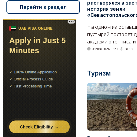
растворялся в зас
Перейти в раздел
история земли
«Севастопольског
На одном из оставш
пустырей построят д
академию тенниса и 
08/08/2026 18:01
3133
Туризм