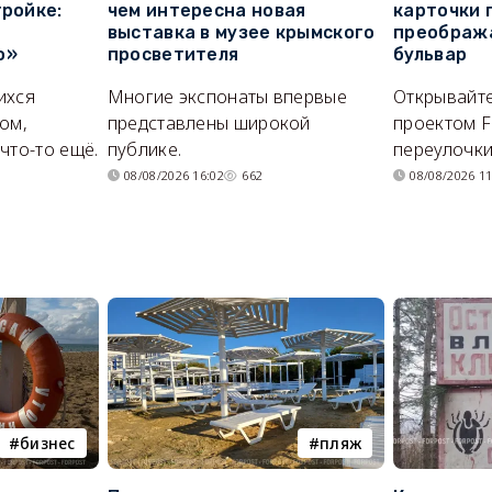
тройке:
чем интересна новая
карточки 
выставка в музее крымского
преображ
о»
просветителя
бульвар
ихся
Многие экспонаты впервые
Открывайте
ом,
представлены широкой
проектом F
что-то ещё.
публике.
переулочки
08/08/2026 16:02
662
08/08/2026 11
бизнес
пляж