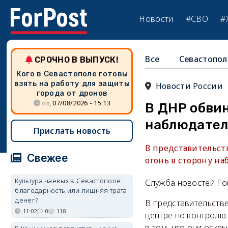
Новости
#СВО
#
Все
Севастопол
СРОЧНО В ВЫПУСК!
Кого в Севастополе готовы
взять на работу для защиты
Новости России
города от дронов
пт, 07/08/2026 - 15:13
В ДНР обви
наблюдател
Прислать новость
В представительст
Свежее
огонь в сторону н
Культура чаевых в Севастополе:
Служба новостей Fo
благодарность или лишняя трата
денег?
В представительств
11:02
0
118
центре по контролю
в том, что они отк