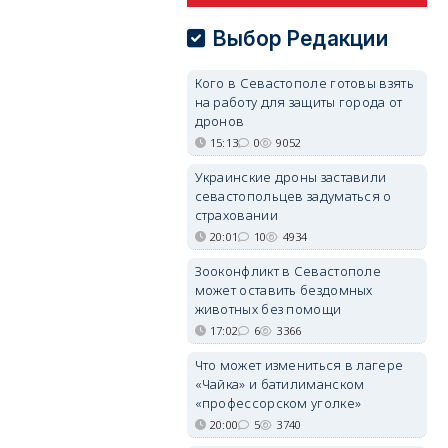
Выбор Редакции
Кого в Севастополе готовы взять
на работу для защиты города от
дронов
15:13
0
9052
Украинские дроны заставили
севастопольцев задуматься о
страховании
20:01
10
4934
Зооконфликт в Севастополе
может оставить бездомных
животных без помощи
17:02
6
3366
Что может измениться в лагере
«Чайка» и батилиманском
«профессорском уголке»
20:00
5
3740