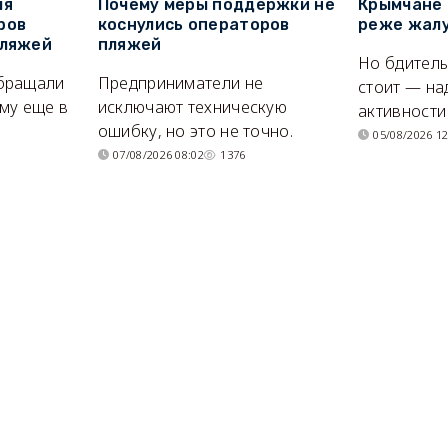
ля
Почему меры поддержки не
Крымчане 
ров
коснулись операторов
реже жалу
пляжей
пляжей
Но бдитель
бращали
Предприниматели не
стоит — на
му еще в
исключают техническую
активности
ошибку, но это не точно.
05/08/2026 12
07/08/2026 08:02
1376