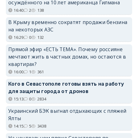
осуждённого на 10 лет американца Гилмана
16:40
2
138
В Крыму временно сократят продажи бензина
на некоторых АЗС
16:29
0
132
Прямой эфир «ЕСТЬ ТЕМА». Почему россияне
мечтают жить в частных домах, но остаются в
квартирах?
16:00
1
361
Кого в Севастополе готовы взять на работу
для защиты города от дронов
15:13
0
2834
Украинский БЭК выгнал отдыхающих с пляжей
Ялты
14:15
5
3438