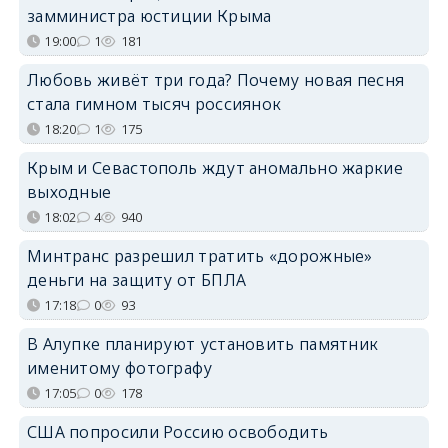
замминистра юстиции Крыма
19:00
1
181
Любовь живёт три года? Почему новая песня
стала гимном тысяч россиянок
18:20
1
175
Крым и Севастополь ждут аномально жаркие
выходные
18:02
4
940
Минтранс разрешил тратить «дорожные»
деньги на защиту от БПЛА
17:18
0
93
В Алупке планируют установить памятник
именитому фотографу
17:05
0
178
США попросили Россию освободить