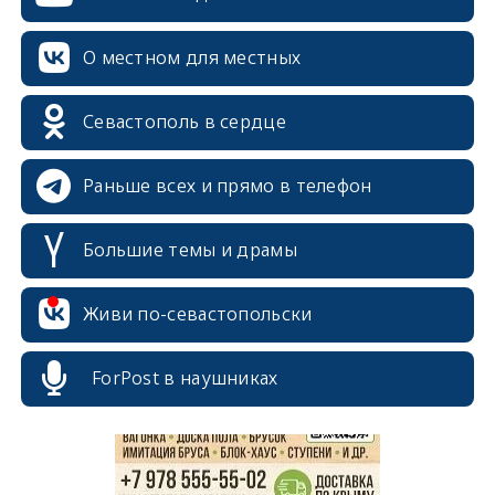
О местном для местных
Севастополь в сердце
Раньше всех и прямо в телефон
Большие темы и драмы
erid: 2SDnjcrDNw6
Живи по-севастопольски
ForPost в наушниках
erid: 2SDnjdPjgYS