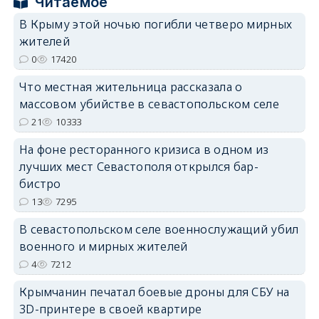
Читаемое
В Крыму этой ночью погибли четверо мирных
жителей
0
17420
erid: 2SDnjdPjgYS
Что местная жительница рассказала о
массовом убийстве в севастопольском селе
21
10333
На фоне ресторанного кризиса в одном из
лучших мест Севастополя открылся бар-
erid: 2SDnjdvhGXG
бистро
13
7295
В севастопольском селе военнослужащий убил
военного и мирных жителей
4
7212
Крымчанин печатал боевые дроны для СБУ на
3D-принтере в своей квартире