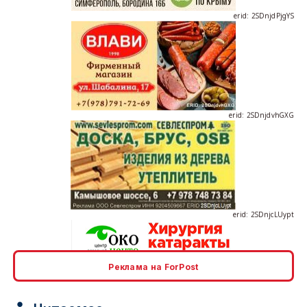
erid: 2SDnjdvhGXG
erid: 2SDnjcLUypt
Реклама на ForPost
erid: 2SDnjcrDNw6