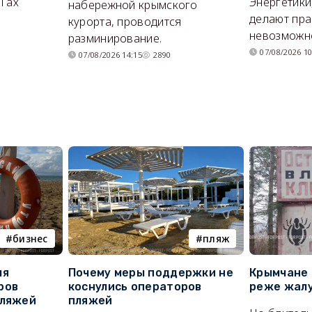
ОГах
Энергетики
набережной крымского
делают пра
курорта, проводится
невозможн
разминирование.
07/08/2026 10
07/08/2026 14:15
2890
бизнес
пляж
ля
Почему меры поддержки не
Крымчане 
ров
коснулись операторов
реже жалу
пляжей
пляжей