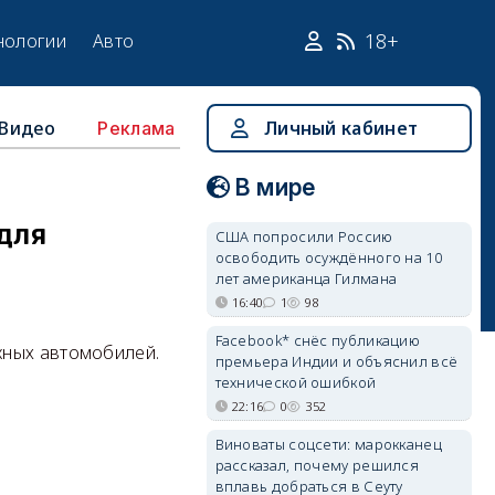
18+
нологии
Авто
Видео
Личный кабинет
Реклама
В мире
для
США попросили Россию
освободить осуждённого на 10
лет американца Гилмана
16:40
1
98
Facebook* снёс публикацию
жных автомобилей.
премьера Индии и объяснил всё
технической ошибкой
22:16
0
352
Виноваты соцсети: марокканец
рассказал, почему решился
вплавь добраться в Сеуту