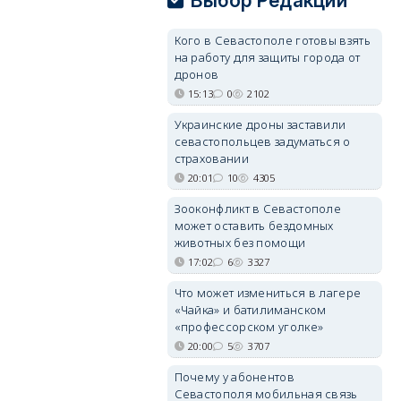
Выбор Редакции
Кого в Севастополе готовы взять
на работу для защиты города от
дронов
15:13
0
2102
Украинские дроны заставили
севастопольцев задуматься о
страховании
20:01
10
4305
Зооконфликт в Севастополе
может оставить бездомных
животных без помощи
17:02
6
3327
Что может измениться в лагере
«Чайка» и батилиманском
«профессорском уголке»
20:00
5
3707
Почему у абонентов
Севастополя мобильная связь