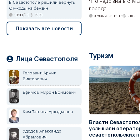
Что надо знать о М
В Севастополе решили вернуть
города.
QR-коды на бензин
13:03
9
1970
07/08/2026 15:13
2102
Показать все новости
Туризм
Лица Севастополя
Геловани Арчил
Викторович
Ефимов Мирон Ефимович
Ким Татьяна Аркадьевна
Власти Севастопо
услышали операто
Удодов Александр
севастопольских 
Абрамович