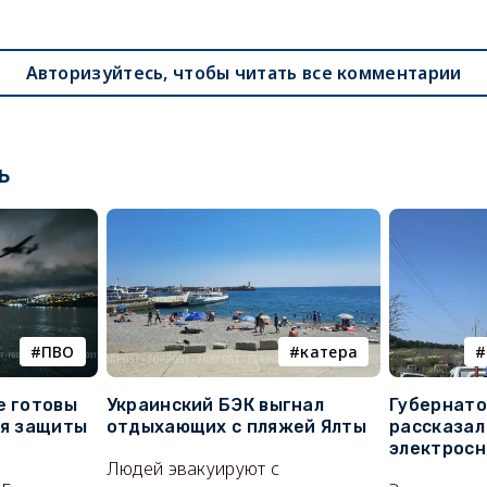
Авторизуйтесь, чтобы читать все комментарии
ь
ПВО
катера
е готовы
Украинский БЭК выгнал
Губернато
ля защиты
отдыхающих с пляжей Ялты
рассказал
электросн
Людей эвакуируют с