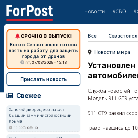
Новости
#СВО
#
Все
Севастопол
СРОЧНО В ВЫПУСК!
Кого в Севастополе готовы
взять на работу для защиты
Новости мира
города от дронов
пт, 07/08/2026 - 15:13
Установлен
автомобиле
Прислать новость
Служба новостей Fo
Свежее
Модель 911 GT9 уст
Ханский дворец возглавил
911 GT9 развил скор
бывший замминистра юстиции
Крыма
разогнавшись до 100
19:00
0
10