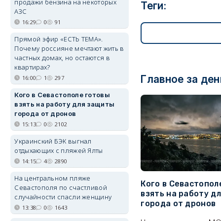
продажи бензина на некоторых
Теги:
АЗС
16:29
0
91
Прямой эфир «ЕСТЬ ТЕМА».
Почему россияне мечтают жить в
частных домах, но остаются в
квартирах?
Главное за ден
16:00
1
297
Кого в Севастополе готовы
взять на работу для защиты
города от дронов
15:13
0
2102
Украинский БЭК выгнал
отдыхающих с пляжей Ялты
14:15
4
2890
На центральном пляже
Кого в Севастопол
Севастополя по счастливой
взять на работу д
случайности спасли женщину
города от дронов
13:38
0
1643