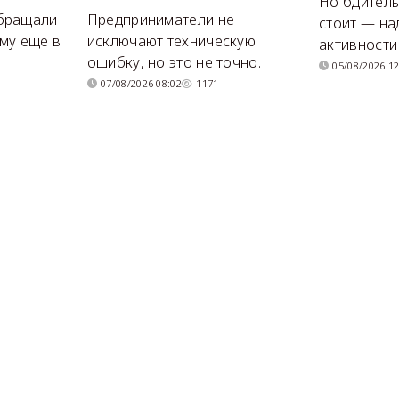
Но бдитель
бращали
Предприниматели не
стоит — на
му еще в
исключают техническую
активности
ошибку, но это не точно.
05/08/2026 12
07/08/2026 08:02
1171