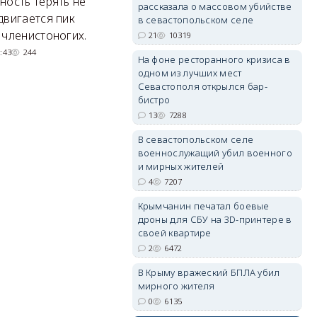
ность терять не
рассказала о массовом убийстве
Там появится туристический
М
двигается пик
в севастопольском селе
квартал с отелями и
н
 членистоногих.
21
10319
парковками.
:43
244
На фоне ресторанного кризиса в
05/08/2026 08:01
5445
одном из лучших мест
erid: 2SDnjdvhGXG
Севастополя открылся бар-
бистро
13
7288
В севастопольском селе
военнослужащий убил военного
и мирных жителей
4
7207
Крымчанин печатал боевые
дроны для СБУ на 3D-принтере в
своей квартире
2
6472
В Крыму вражеский БПЛА убил
мирного жителя
0
6135