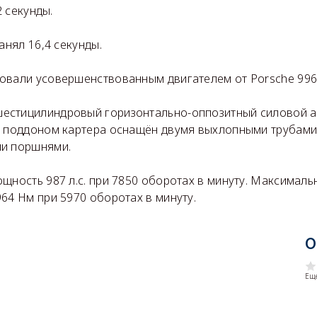
2 секунды.
анял 16,4 секунды.
вали усовершенствованным двигателем от Porsche 996 
естицилиндровый горизонтально-оппозитный силовой а
м поддоном картера оснащён двумя выхлопными трубами
ми поршнями.
щность 987 л.с. при 7850 оборотах в минуту. Максимал
64 Нм при 5970 оборотах в минуту.
О
Еще