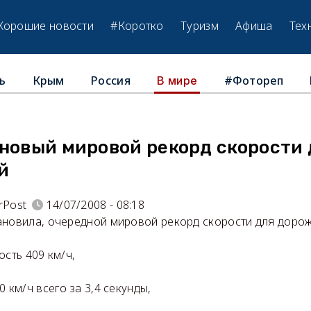
Хорошие новости
#Коротко
Туризм
Афиша
Тех
ь
Крым
Россия
#Фотореп
В мире
 новый мировой рекорд скорости 
й
rPost
14/07/2008 - 08:18
ановила, очередной мировой рекорд скорости для доро
ость 409 км/ч,
 км/ч всего за 3,4 секунды,