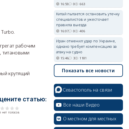
16:59
0
663
Китай пытается остановить утечку
специалистов и ужесточает
правила выезда
16:07
0
406
Turbo.
Иран отменил удар по Украине,
грегат рабочим
однако требует компенсацию за
атаку на судно
, титановыми
15:46
3
1181
Показать все новости
ьный крутящий
Севастополь на связи
цените статью:
Все наши Видео
 нет голосов
О местном для местных