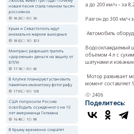
Любовь живёт три года? Почему
а до 200 км/ч – за 8,
новая песня стала гимном тысяч
россиянок
Разгон до 300 км/ч з
18:20
0
56
Крым и Севастополь ждут
Автомобиль оборудо
аномально жаркие выходные
18:02
3
323
Водоохлаждаемый ш
Минтранс разрешил тратить
объёмом 4 л с сухи
«дорожные» деньги на защиту от
шатунами и кованы
БПЛА
17:18
0
60
Мотор развивает мо
В Алупке планируют установить
момент составляет 9
памятник именитому фотографу
17:05
0
128
2406
США попросили Россию
Поделитесь:
освободить осуждённого на 10
лет американца Гилмана
16:40
1
98
В Крыму временно сократят