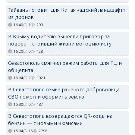
Тайвань готовит для Китая «адский ландшафт»
из дронов
16:40
1
293
В Крыму водителю вынесли приговор за
поворот, стоивший жизни мотоциклисту
16:20
0
128
Севастополь смягчил режим работы для ТЦ и
общепита
16:04
2
1021
В Севастополе семье раненого добровольца
СВО помогли оформить землю
15:30
0
137
В Севастополь возвращаются QR-коды на
бензин — с новыми нюансами
15:04
15
2796