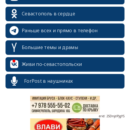
Севастополь в сердце
Раньше всех и прямо в телефон
Большие темы и драмы
erid: 2SDnjcrDNw6
Живи по-севастопольски
ForPost в наушниках
erid: 2SDnjdPjgYS