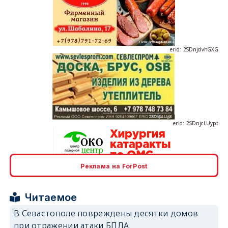
erid: 2SDnjdvhGXG
erid: 2SDnjcLUypt
Реклама на ForPost
erid: 2SDnjcrDNw6
Читаемое
В Севастополе повреждены десятки домов
при отражении атаки БПЛА