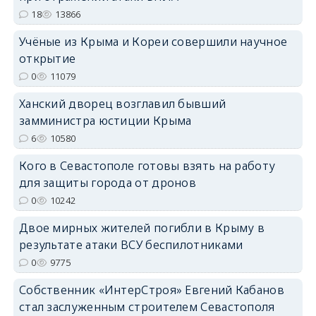
18
13866
erid: 2SDnjdPjgYS
Учёные из Крыма и Кореи совершили научное
открытие
0
11079
Ханский дворец возглавил бывший
замминистра юстиции Крыма
erid: 2SDnjdvhGXG
6
10580
Кого в Севастополе готовы взять на работу
для защиты города от дронов
0
10242
Двое мирных жителей погибли в Крыму в
результате атаки ВСУ беспилотниками
0
9775
Собственник «ИнтерСтроя» Евгений Кабанов
стал заслуженным строителем Севастополя