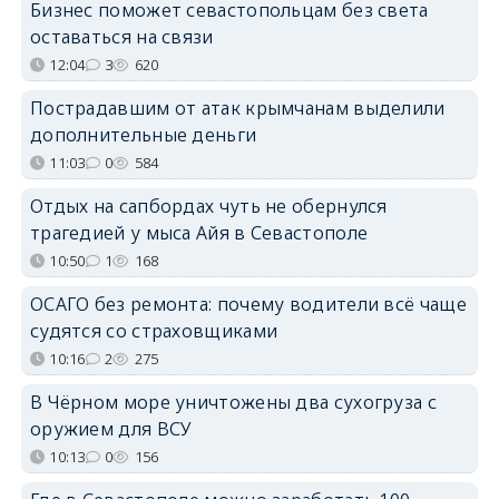
Бизнес поможет севастопольцам без света
оставаться на связи
12:04
3
620
Пострадавшим от атак крымчанам выделили
дополнительные деньги
11:03
0
584
Отдых на сапбордах чуть не обернулся
трагедией у мыса Айя в Севастополе
10:50
1
168
ОСАГО без ремонта: почему водители всё чаще
судятся со страховщиками
10:16
2
275
В Чёрном море уничтожены два сухогруза с
оружием для ВСУ
10:13
0
156