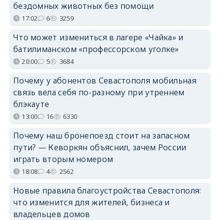
бездомных животных без помощи
17:02
6
3259
Что может измениться в лагере «Чайка» и
батилиманском «профессорском уголке»
20:00
5
3684
Почему у абонентов Севастополя мобильная
связь вела себя по-разному при утреннем
блэкауте
13:00
16
6330
Почему наш бронепоезд стоит на запасном
пути? — Кеворкян объяснил, зачем России
играть вторым номером
18:08
4
2562
Новые правила благоустройства Севастополя:
что изменится для жителей, бизнеса и
владельцев домов