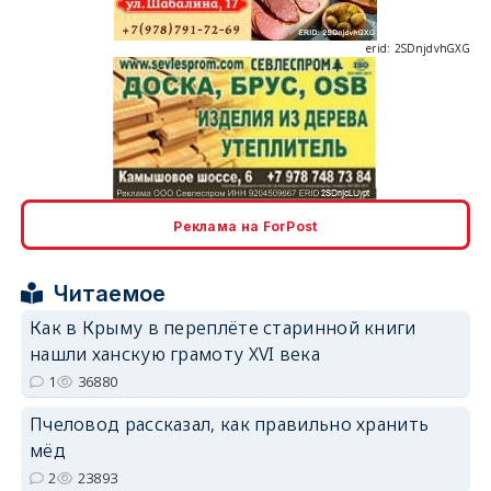
erid: 2SDnjcLUypt
Реклама на ForPost
Читаемое
erid: 2SDnjcrDNw6
Как в Крыму в переплёте старинной книги
нашли ханскую грамоту XVI века
1
36880
Пчеловод рассказал, как правильно хранить
мёд
erid: 2SDnjdPjgYS
2
23893