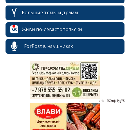
Большие темы и драмы
Живи по-севастопольски
ForPost в наушниках
erid: 2SDnjcrDNw6
erid: 2SDnjdPjgYS
erid: 2SDnjdvhGXG