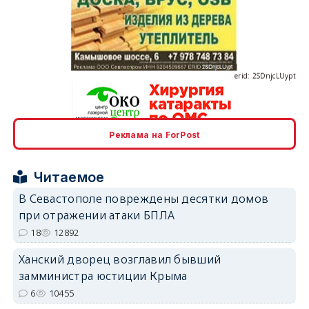
erid: 2SDnjcLUypt
Реклама на ForPost
erid: 2SDnjcrDNw6
Читаемое
В Севастополе повреждены десятки домов
при отражении атаки БПЛА
18
12892
erid: 2SDnjdPjgYS
Ханский дворец возглавил бывший
замминистра юстиции Крыма
6
10455