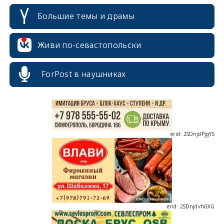
Большие темы и драмы
erid: 2SDnjcrDNw6
Живи по-севастопольски
ForPost в наушниках
erid: 2SDnjdPjgYS
erid: 2SDnjdvhGXG