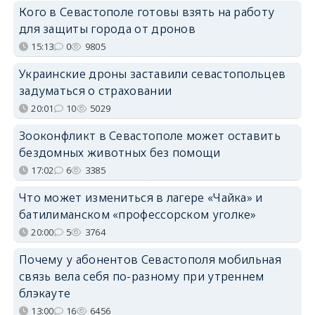
Кого в Севастополе готовы взять на работу
для защиты города от дронов
15:13
0
9805
Украинские дроны заставили севастопольцев
задуматься о страховании
20:01
10
5029
Зооконфликт в Севастополе может оставить
бездомных животных без помощи
17:02
6
3385
Что может измениться в лагере «Чайка» и
батилиманском «профессорском уголке»
20:00
5
3764
Почему у абонентов Севастополя мобильная
связь вела себя по-разному при утреннем
блэкауте
13:00
16
6456