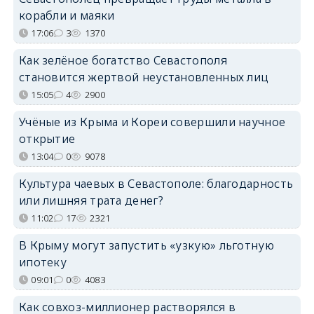
корабли и маяки
17:06
3
1370
Как зелёное богатство Севастополя
становится жертвой неустановленных лиц
15:05
4
2900
Учёные из Крыма и Кореи совершили научное
открытие
13:04
0
9078
Культура чаевых в Севастополе: благодарность
или лишняя трата денег?
11:02
17
2321
В Крыму могут запустить «узкую» льготную
ипотеку
09:01
0
4083
Как совхоз-миллионер растворялся в