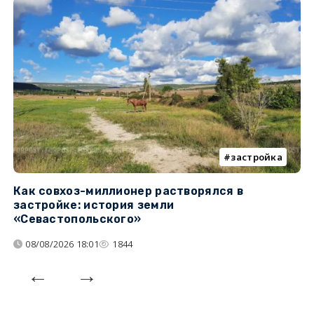
застройка
Как совхоз-миллионер растворялся в
К
застройке: история земли
н
«Севастопольского»
п
08/08/2026 18:01
1844