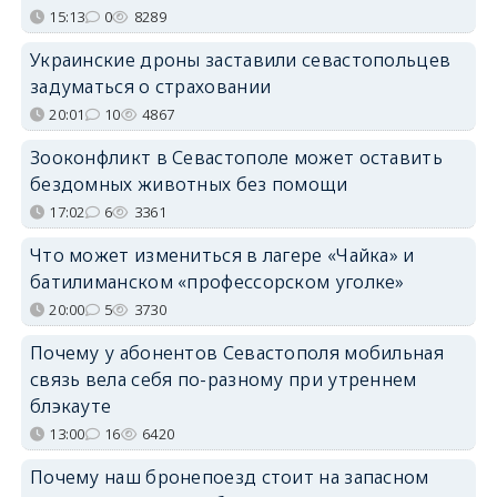
15:13
0
8289
Украинские дроны заставили севастопольцев
задуматься о страховании
20:01
10
4867
Зооконфликт в Севастополе может оставить
бездомных животных без помощи
17:02
6
3361
Что может измениться в лагере «Чайка» и
батилиманском «профессорском уголке»
20:00
5
3730
Почему у абонентов Севастополя мобильная
связь вела себя по-разному при утреннем
блэкауте
13:00
16
6420
Почему наш бронепоезд стоит на запасном