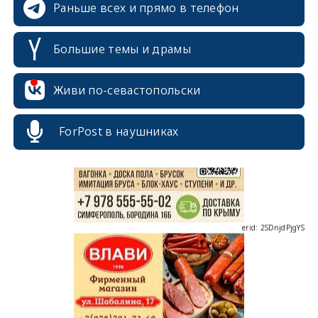
Раньше всех и прямо в телефон
Большие темы и драмы
erid: 2SDnjcrDNw6
Живи по-севастопольски
ForPost в наушниках
erid: 2SDnjdPjgYS
erid: 2SDnjdvhGXG