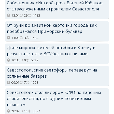
Собственник «ИнтерСтроя» Евгений Кабанов
стал заслуженным строителем Севастополя
13:04
29
4433
От руин до визитной карточки города: как
преображался Приморский бульвар
11:00
3
1534
Двое мирных жителей погибли в Крыму в
результате атаки ВСУ беспилотниками
10:36
0
5629
Севастопольские светофоры переведут на
солнечные батареи
09:01
7
1008
Севастополь стал лидером ЮФО по падению
строительства, но с одним позитивным
нюансом
20:02
11
3897