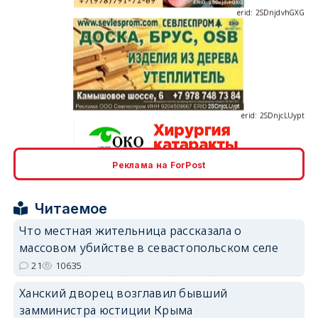
erid: 2SDnjcLUypt
Реклама на ForPost
erid: 2SDnjcrDNw6
Читаемое
Что местная жительница рассказала о
массовом убийстве в севастопольском селе
21
10635
erid: 2SDnjdPjgYS
Ханский дворец возглавил бывший
замминистра юстиции Крыма