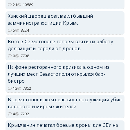
21
10589
erid: 2SDnjdPjgYS
Ханский дворец возглавил бывший
замминистра юстиции Крыма
5
8224
Кого в Севастополе готовы взять на работу
для защиты города от дронов
erid: 2SDnjdvhGXG
0
7708
На фоне ресторанного кризиса в одном из
лучших мест Севастополя открылся бар-
бистро
13
7352
В севастопольском селе военнослужащий убил
военного и мирных жителей
4
7292
Крымчанин печатал боевые дроны для СБУ на