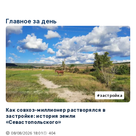
Главное за день
застройка
Как совхоз-миллионер растворялся в
К
застройке: история земли
н
«Севастопольского»
п
08/08/2026 18:01
404