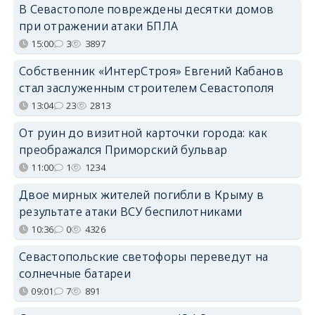
В Севастополе повреждены десятки домов
при отражении атаки БПЛА
15:00
3
3897
Собственник «ИнтерСтроя» Евгений Кабанов
стал заслуженным строителем Севастополя
13:04
23
2813
От руин до визитной карточки города: как
преображался Приморский бульвар
11:00
1
1234
Двое мирных жителей погибли в Крыму в
результате атаки ВСУ беспилотниками
10:36
0
4326
Севастопольские светофоры переведут на
солнечные батареи
09:01
7
891