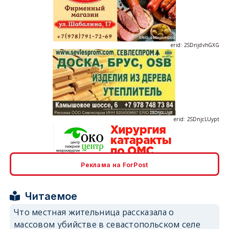
erid: 2SDnjdvhGXG
erid: 2SDnjcLUypt
Реклама на ForPost
erid: 2SDnjcrDNw6
Читаемое
Что местная жительница рассказала о
массовом убийстве в севастопольском селе