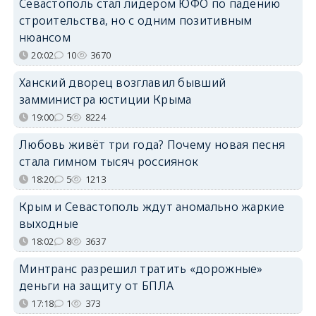
Севастополь стал лидером ЮФО по падению
строительства, но с одним позитивным
нюансом
20:02
10
3670
Ханский дворец возглавил бывший
замминистра юстиции Крыма
19:00
5
8224
Любовь живёт три года? Почему новая песня
стала гимном тысяч россиянок
18:20
5
1213
Крым и Севастополь ждут аномально жаркие
выходные
18:02
8
3637
Минтранс разрешил тратить «дорожные»
деньги на защиту от БПЛА
17:18
1
373