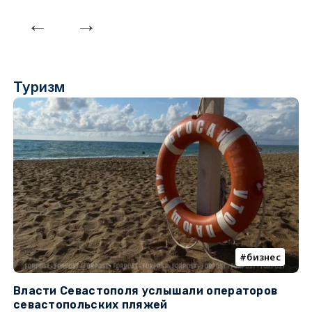
Туризм
бизнес
Власти Севастополя услышали операторов
П
севастопольских пляжей
о