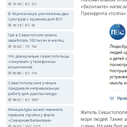
10:16
0
121
«Вконтакте» написал
Президента «толпа» 
В Чёрном море уничтожены два
сухогруза с оружием для ВСУ
10:13
0
59
Где в Севастополе можно
заработать 100 тысяч в месяц
10:02
7
762
Что доверчивые севастопольцы
«покупают» у телефонных
мошенников
09:08
0
116
Севастопольские учёные
придумали нетривиальную
работу для ушастых медуз
08:01
0
1087
Минкультуры может изменить
Житель Севастополя
правила стройки у форта
море людей. Также а
«Северная Балаклава»
сцены. На нём был у
20:01
15
1573