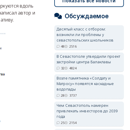
Показать все новости
аркуются вдоль
написал автор и
Обсуждаемое
нативу.
Десятый класс с отбором:
возникли ли проблемы у
севастопольских школьников
48
2516
В Севастополе утвердили проект
застройки центра Балаклавы
32
4824
Возле памятника «Солдату и
Матросу» появятся каскадные
водопады
28
3737
Чем Севастополь намерен
привлекать инвесторов до 2039
года
25
2154