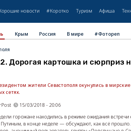
Хорошие новости
#Коротко
Туризм
Афиша
Тех
Крым
Россия
В мире
#Фотореп
ль
поля
2. Дорогая картошка и сюрприз н
резидентом жители Севастополя окунулись в мирские 
х сетях.
rPost
15/03/2018 - 20:06
едели горожане находились в режиме ожидания встречи
Путиным, в конце неделе — обсуждают, как всё прошло.
вов, анонимный пользователь группы «Подслушано в Се