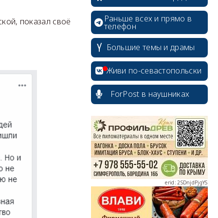
Раньше всех и прямо в
ской, показал своё
телефон
Большие темы и драмы
Живи по-севастопольски
ForPost в наушниках
erid: 2SDnjcrDNw6
erid: 2SDnjdPjgYS