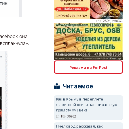
erid: 2SDnjdvhGXG
Facebook она
 всплакнула».
erid: 2SDnjcLUypt
Реклама на ForPost
Читаемое
Как в Крыму в переплёте
erid: 2SDnjcrDNw6
старинной книги нашли ханскую
грамоту XVI века
1
36862
Пчеловод рассказал, как