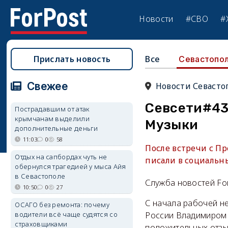
Новости
#СВО
#
Прислать новость
Все
Севастопо
Свежее
Новости Севасто
Севсети#43
Пострадавшим от атак
крымчанам выделили
Музыки
дополнительные деньги
11:03
0
58
После встречи с П
Отдых на сапбордах чуть не
писали в социальны
обернулся трагедией у мыса Айя
в Севастополе
Служба новостей Fo
10:50
0
27
С начала рабочей н
ОСАГО без ремонта: почему
водители всё чаще судятся со
России Владимиром 
страховщиками
положительных отзы