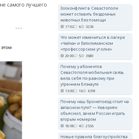
 не самого лучшего
Зооконфликт в Севастополе
может оставить бездомных
животных без помощи
17:02
6
3236
Что может измениться в лагере
«Чайка» и батилиманском
«профессорском уголке»
20:00
5
3680
Почему у абонентов
Севастополя мобильная связь
вела себя по-разному при
утреннем блэкауте
13:00
16
6318
Почему наш бронепоезд стоит на
запасном пути? — Кеворкян
объяснил, зачем России играть
вторым номером
18:08
4
2556
Новые правила благоустройства