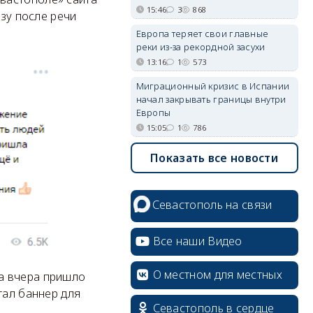
15:46
3
868
азу после речи
Европа теряет свои главные
реки из-за рекордной засухи
13:16
1
573
Миграционный кризис в Испании
начал закрывать границы внутри
Европы
15:05
1
786
Показать все новости
Севастополь на связи
Все наши Видео
О местном для местных
а вчера пришло
тал баннер для
Севастополь в сердце