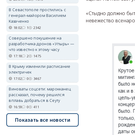
В Севастополе простились с
«Стыдно должно быть
генерал-майором Василием
невежество всенаро
Казаченко
18:02
1
2342
Совершено покушение на
разработчика дронов «Упырь» —
что известно к этому часу
17:18
2
1475
В Крыму изменили расписание
электричек
17:02
0
3467
Виноваты соцсети: марокканец
рассказал, почему решился
вплавь добраться в Сеуту
16:59
0
411
Показать все новости