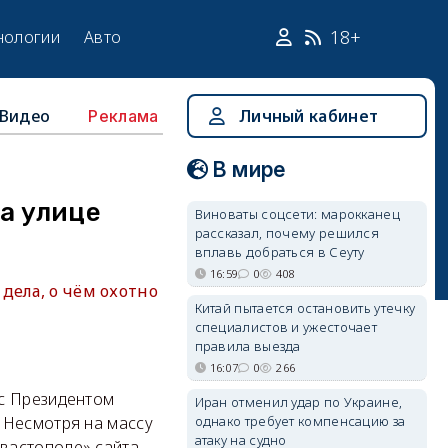
18+
нологии
Авто
Видео
Личный кабинет
Реклама
В мире
а улице
Виноваты соцсети: марокканец
рассказал, почему решился
вплавь добраться в Сеуту
16:59
0
408
дела, о чём охотно
Китай пытается остановить утечку
специалистов и ужесточает
правила выезда
16:07
0
266
 с Президентом
Иран отменил удар по Украине,
однако требует компенсацию за
 Несмотря на массу
атаку на судно
вастополе» сайта