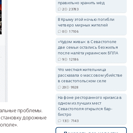
правильно хранить мёд
2
23783
erid: 2SDnjdPjgYS
В Крыму этой ночью погибли
четверо мирных жителей
0
17106
«Чудом живы»: в Севастополе
две семьи остались без жилья
после налёта украинских БПЛА
erid: 2SDnjdvhGXG
9
12186
Что местная жительница
рассказала о массовом убийстве
в севастопольском селе
20
9928
На фоне ресторанного кризиса в
одном из лучших мест
Севастополя открылся бар-
иальные проблемы.
бистро
остановку дорожные
13
7143
ополе».