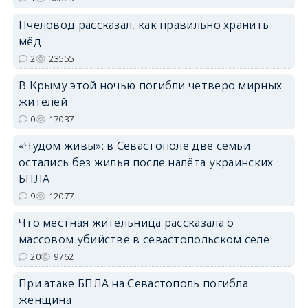
erid: 2SDnjdPjgYS
Пчеловод рассказал, как правильно хранить
мёд
2
23555
В Крыму этой ночью погибли четверо мирных
жителей
0
17037
erid: 2SDnjdvhGXG
«Чудом живы»: в Севастополе две семьи
остались без жилья после налёта украинских
БПЛА
9
12077
Что местная жительница рассказала о
массовом убийстве в севастопольском селе
20
9762
При атаке БПЛА на Севастополь погибла
женщина