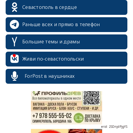
Севастополь в сердце
Раньше всех и прямо в телефон
Большие темы и драмы
Живи по-севастопольски
erid: 2SDnjcrDNw6
ForPost в наушниках
erid: 2SDnjdPjgYS