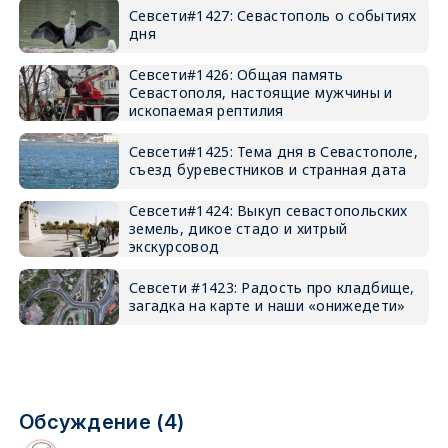
Севсети#1427: Севастополь о событиях
дня
Севсети#1426: Общая память
Севастополя, настоящие мужчины и
ископаемая рептилия
Севсети#1425: Тема дня в Севастополе,
съезд буревестников и странная дата
Севсети#1424: Выкуп севастопольских
земель, дикое стадо и хитрый
экскурсовод
Севсети #1423: Радость про кладбище,
загадка на карте и наши «онижедети»
Обсуждение (4)