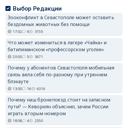
Выбор Редакции
Зооконфликт в Севастополе может оставить
бездомных животных без помощи
17:02
6
3155
Что может измениться в лагере «Чайка» и
батилиманском «профессорском уголке»
20:00
5
3671
Почему у абонентов Севастополя мобильная
связь вела себя по-разному при утреннем
блэкауте
13:00
16
6316
Почему наш бронепоезд стоит на запасном
пути? — Кеворкян объяснил, зачем России
играть вторым номером
18:08
4
2550