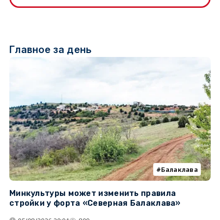
Главное за день
Балаклава
Минкультуры может изменить правила
С
стройки у форта «Северная Балаклава»
д