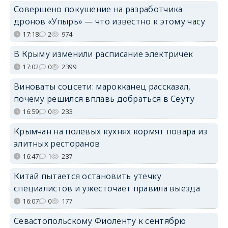
Совершено покушение на разработчика
дронов «Упырь» — что известно к этому часу
17:18
2
974
В Крыму изменили расписание электричек
17:02
0
2399
Виноваты соцсети: марокканец рассказал,
почему решился вплавь добраться в Сеуту
16:59
0
233
Крымчан на полевых кухнях кормят повара из
элитных ресторанов
16:47
1
237
Китай пытается остановить утечку
специалистов и ужесточает правила выезда
16:07
0
177
Севастопольскому Фиоленту к сентябрю