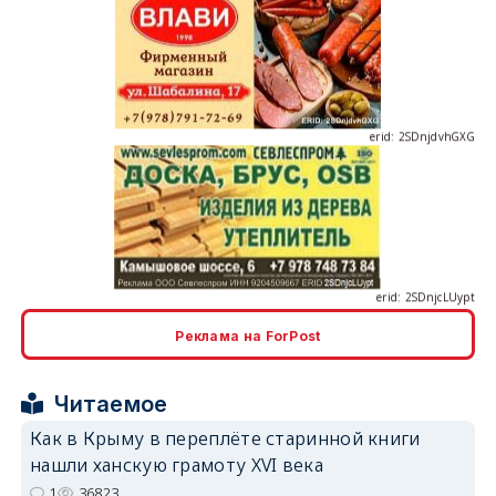
erid: 2SDnjdvhGXG
erid: 2SDnjcLUypt
Реклама на ForPost
erid: 2SDnjcrDNw6
Читаемое
Как в Крыму в переплёте старинной книги
нашли ханскую грамоту XVI века
1
36823