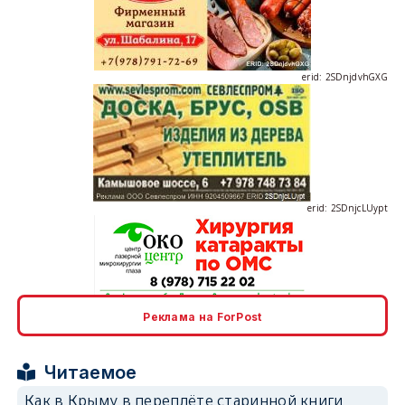
erid: 2SDnjdvhGXG
erid: 2SDnjcLUypt
erid: 2SDnjcrDNw6
Реклама на ForPost
Читаемое
Как в Крыму в переплёте старинной книги