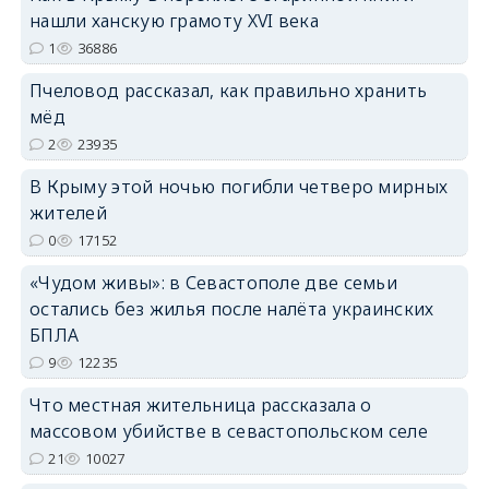
нашли ханскую грамоту XVI века
erid: 2SDnjdPjgYS
1
36886
Пчеловод рассказал, как правильно хранить
мёд
2
23935
В Крыму этой ночью погибли четверо мирных
erid: 2SDnjdvhGXG
жителей
0
17152
«Чудом живы»: в Севастополе две семьи
остались без жилья после налёта украинских
БПЛА
9
12235
Что местная жительница рассказала о
массовом убийстве в севастопольском селе
21
10027