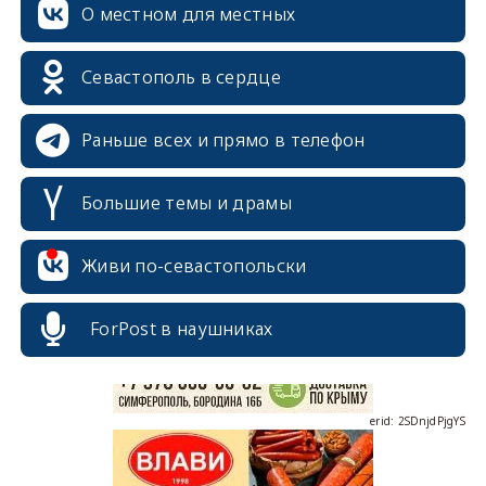
О местном для местных
Севастополь в сердце
Раньше всех и прямо в телефон
Большие темы и драмы
erid: 2SDnjcrDNw6
Живи по-севастопольски
ForPost в наушниках
erid: 2SDnjdPjgYS