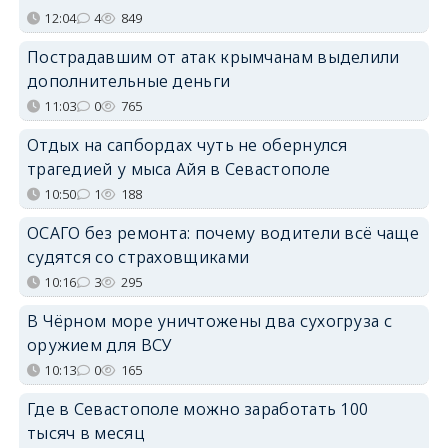
12:04
4
849
Пострадавшим от атак крымчанам выделили
дополнительные деньги
11:03
0
765
Отдых на сапбордах чуть не обернулся
трагедией у мыса Айя в Севастополе
10:50
1
188
ОСАГО без ремонта: почему водители всё чаще
судятся со страховщиками
10:16
3
295
В Чёрном море уничтожены два сухогруза с
оружием для ВСУ
10:13
0
165
Где в Севастополе можно заработать 100
тысяч в месяц