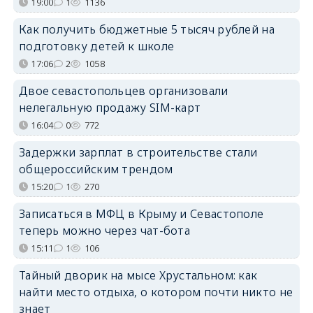
19:00
1
1136
Как получить бюджетные 5 тысяч рублей на
подготовку детей к школе
17:06
2
1058
Двое севастопольцев организовали
нелегальную продажу SIM-карт
16:04
0
772
Задержки зарплат в строительстве стали
общероссийским трендом
15:20
1
270
Записаться в МФЦ в Крыму и Севастополе
теперь можно через чат-бота
15:11
1
106
Тайный дворик на мысе Хрустальном: как
найти место отдыха, о котором почти никто не
знает