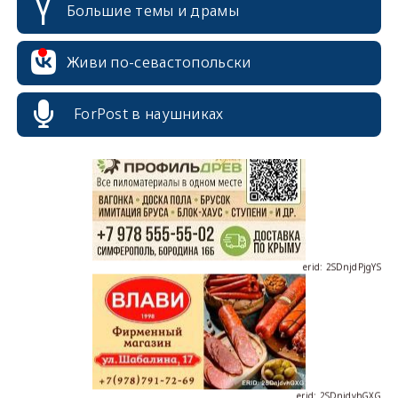
Большие темы и драмы
Живи по-севастопольски
erid: 2SDnjcrDNw6
ForPost в наушниках
erid: 2SDnjdPjgYS
erid: 2SDnjdvhGXG