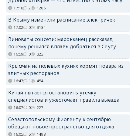
дронов «Упырь» — что известно к этому часу
17:18
2
1285
В Крыму изменили расписание электричек
17:02
0
3134
Виноваты соцсети: марокканец рассказал,
почему решился вплавь добраться в Сеуту
16:59
0
323
Крымчан на полевых кухнях кормят повара из
элитных ресторанов
16:47
1
454
Китай пытается остановить утечку
специалистов и ужесточает правила выезда
16:07
0
227
Севастопольскому Фиоленту к сентябрю
обещают новое пространство для отдыха
16:05
5
1493