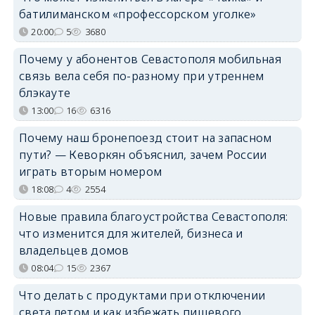
батилиманском «профессорском уголке»
20:00
5
3680
Почему у абонентов Севастополя мобильная
связь вела себя по-разному при утреннем
блэкауте
13:00
16
6316
Почему наш бронепоезд стоит на запасном
пути? — Кеворкян объяснил, зачем России
играть вторым номером
18:08
4
2554
Новые правила благоустройства Севастополя:
что изменится для жителей, бизнеса и
владельцев домов
08:04
15
2367
Что делать с продуктами при отключении
света летом и как избежать пищевого