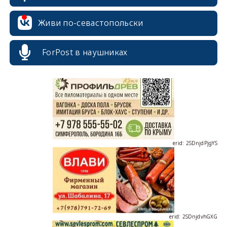
Живи по-севастопольски
erid: 2SDnjcrDNw6
ForPost в наушниках
erid: 2SDnjdPjgYS
erid: 2SDnjdvhGXG