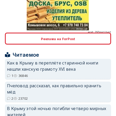
erid: 2SDnjcLUypt
Реклама на ForPost
erid: 2SDnjcrDNw6
Читаемое
Как в Крыму в переплёте старинной книги
нашли ханскую грамоту XVI века
1
36846
erid: 2SDnjdPjgYS
Пчеловод рассказал, как правильно хранить
мёд
2
23702
В Крыму этой ночью погибли четверо мирных
жителей