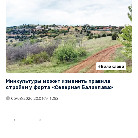
Балаклава
Минкультуры может изменить правила
С
стройки у форта «Северная Балаклава»
д
05/08/2026 20:01
1283