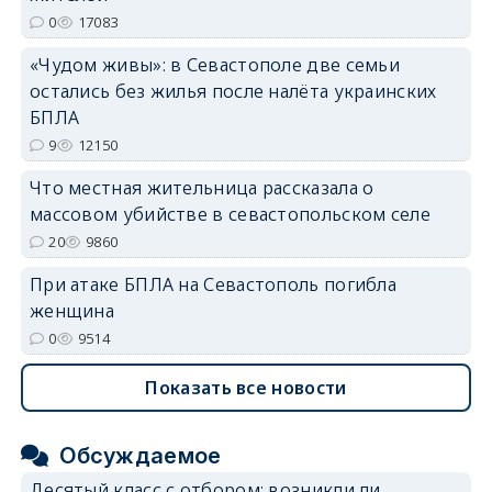
0
17083
erid: 2SDnjdvhGXG
«Чудом живы»: в Севастополе две семьи
остались без жилья после налёта украинских
БПЛА
9
12150
Что местная жительница рассказала о
массовом убийстве в севастопольском селе
20
9860
При атаке БПЛА на Севастополь погибла
женщина
0
9514
Показать все новости
Обсуждаемое
Десятый класс с отбором: возникли ли