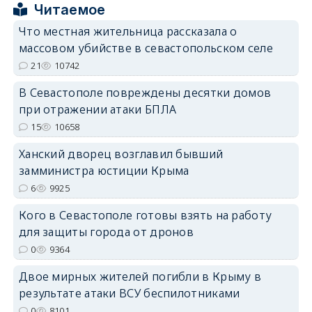
erid: 2SDnjcrDNw6
Читаемое
Что местная жительница рассказала о
массовом убийстве в севастопольском селе
21
10742
В Севастополе повреждены десятки домов
erid: 2SDnjdPjgYS
при отражении атаки БПЛА
15
10658
Ханский дворец возглавил бывший
замминистра юстиции Крыма
6
9925
erid: 2SDnjdvhGXG
Кого в Севастополе готовы взять на работу
для защиты города от дронов
0
9364
Двое мирных жителей погибли в Крыму в
результате атаки ВСУ беспилотниками
0
8101