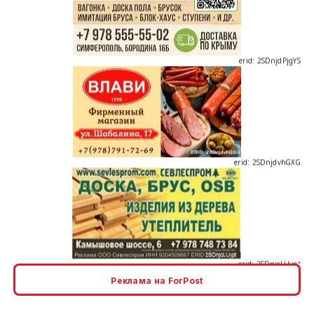
erid: 2SDnjdPjgYS
erid: 2SDnjdvhGXG
erid: 2SDnjcLUypt
Реклама на ForPost