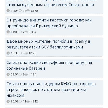
стал заслуженным строителем Севастополя
13:04
34
6158
От руин до визитной карточки города: как
преображался Приморский бульвар
11:00
7
1894
Двое мирных жителей погибли в Крыму в
результате атаки ВСУ беспилотниками
10:36
0
8128
Севастопольские светофоры переведут на
солнечные батареи
09:01
8
1184
Севастополь стал лидером ЮФО по падению
строительства, но с одним позитивным
нюансом
20:02
11
4312