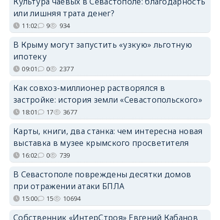
Культура чаевых в Севастополе: благодарность
или лишняя трата денег?
11:02
9
934
В Крыму могут запустить «узкую» льготную
ипотеку
09:01
0
2377
Как совхоз-миллионер растворялся в
застройке: история земли «Севастопольского»
18:01
17
3677
Карты, книги, два станка: чем интересна новая
выставка в музее крымского просветителя
16:02
0
739
В Севастополе повреждены десятки домов
при отражении атаки БПЛА
15:00
15
10694
Собственник «ИнтерСтроя» Евгений Кабанов