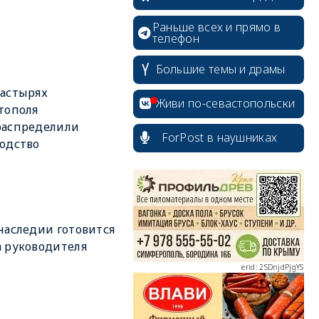
Раньше всех и прямо в
телефон
Большие темы и драмы
астырях
Живи по-севастопольски
тополя
распределили
ForPost в наушниках
одство
erid: 2SDnjcrDNw6
наследии готовится
 руководителя
erid: 2SDnjdPjgYS