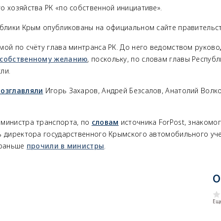
о хозяйства РК «по собственной инициативе».
ублики Крым опубликованы на официальном сайте правительст
ьмой по
счёту глава минтранса РК. До него ведомством руков
 собственному желанию
, поскольку, по словам главы Респуб
ли.
возглавляли
Игорь Захаров, Андрей Безсалов, Анатолий Волко
министра транспорта, по
словам
источника
ForPost,
знакомог
ь
директора государственного Крымского автомобильного уч
 раньше
прочили в министры
.
О
Еще