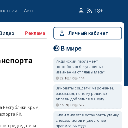
18+
нологии
Авто
Видео
Личный кабинет
Реклама
В мире
анспорта
Индийский парламент
потребовал безусловных
извинений от главы Meta*
22:16
0
114
Виноваты соцсети: марокканец
рассказал, почему решился
вплавь добраться в Сеуту
16:59
0
597
а Республики Крым,
спорта РК.
Китай пытается остановить утечку
специалистов и ужесточает
сти председателя
правила выезда