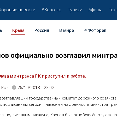
Хорошие новости
#Коротко
Туризм
Афиша
Тех
ь
Россия
В мире
#Фотореп
Крым
пов официально возглавил минтр
лава минтранса РК приступил к работе.
rPost
26/10/2018 - 23:02
 возглавлявший государственный комитет дорожного хозяйств
, подписанным сегодня, назначен на должность министра тран
ва, подписанным накануне, Карпов был освобождён от должно