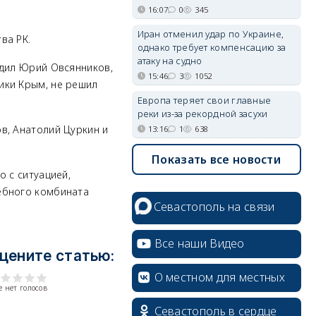
16:07
0
345
Иран отменил удар по Украине,
ва РК.
однако требует компенсацию за
атаку на судно
одил Юрий Овсянников,
15:46
3
1052
лики Крым, не решил
Европа теряет свои главные
реки из-за рекордной засухи
в, Анатолий Цуркин и
13:16
1
638
Показать все новости
о с ситуацией,
ебного комбината
Севастополь на связи
Все наши Видео
цените статью:
О местном для местных
 нет голосов
Севастополь в сердце