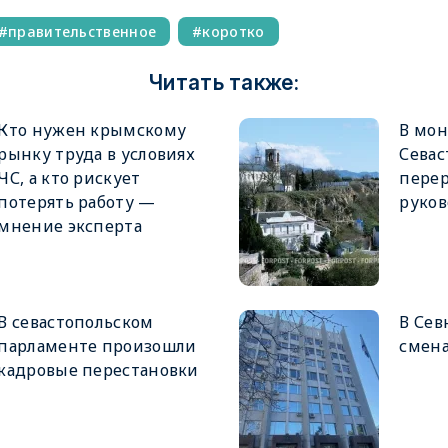
правительственное
коротко
Читать также:
Кто нужен крымскому
В мон
рынку труда в условиях
Севас
ЧС, а кто рискует
пере
потерять работу —
руков
мнение эксперта
В севастопольском
В Сев
парламенте произошли
смена
кадровые перестановки