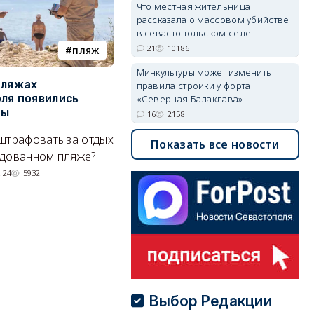
Что местная жительница
рассказала о массовом убийстве
в севастопольском селе
21
10186
пляж
туризм
Минкультуры может изменить
пляжах
Двух москвичей на
П
правила стройки у форта
ля появились
сапбордах унесло от берега
о
«Северная Балаклава»
ры
Крыма на километр в море
б
16
2158
Е
штрафовать за отдых
Спасатели благополучно
Показать все новости
Н
удованном пляже?
вернули туристов обратно на
де
сушу.
:24
5932
29/07/2026 17:03
6380
Выбор Редакции