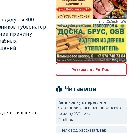
подадутся 800
erid: 2SDnjdvhGXG
ников: губернатор
снил причину
табных
ащений
erid: 2SDnjcLUypt
Реклама на ForPost
Читаемое
Как в Крыму в переплёте
старинной книги нашли ханскую
erid: 2SDnjcrDNw6
 давить и кричать.
грамоту XVI века
1
36933
Пчеловод рассказал, как