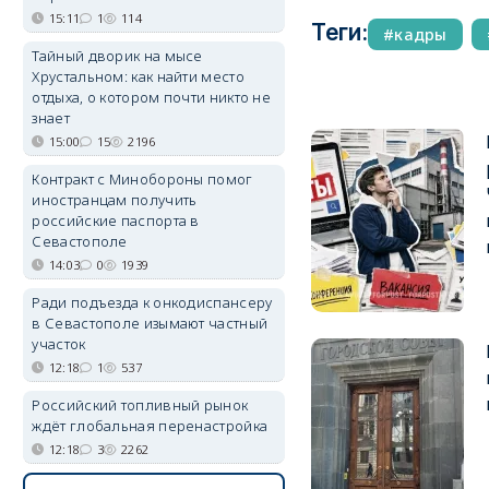
15:11
1
114
Теги:
кадры
Тайный дворик на мысе
Хрустальном: как найти место
отдыха, о котором почти никто не
знает
15:00
15
2196
Контракт с Минобороны помог
иностранцам получить
российские паспорта в
Севастополе
14:03
0
1939
Ради подъезда к онкодиспансеру
в Севастополе изымают частный
участок
12:18
1
537
Российский топливный рынок
ждёт глобальная перенастройка
12:18
3
2262