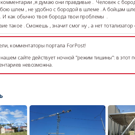
ь комментарии ,я думаю они правдивые . Человек с боро
 бою шлем , не удобно с бородой в шлеме . А бойцам шле
. И как обычно твоя борода твои проблемы .
ие такое . Сможешь , значит смог ну , а нет тотализатор 
ли, комментаторы портала ForPost!
на нашем сайте действует ночной "режим тишины": в этот 
ентариев невозможна.
ь