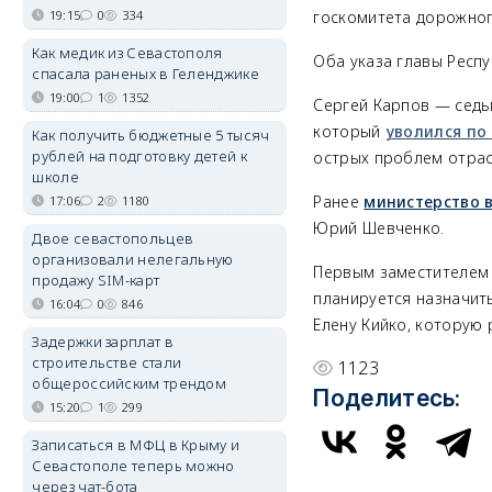
19:15
0
334
госкомитета дорожног
Как медик из Севастополя
Оба указа главы Респ
спасала раненых в Геленджике
19:00
1
1352
Сергей Карпов — сед
который
уволился по
Как получить бюджетные 5 тысяч
рублей на подготовку детей к
острых проблем отрас
школе
Ранее
министерство 
17:06
2
1180
Юрий Шевченко.
Двое севастопольцев
организовали нелегальную
Первым заместителем 
продажу SIM-карт
планируется назначит
16:04
0
846
Елену Кийко, которую
Задержки зарплат в
строительстве стали
1123
общероссийским трендом
Поделитесь:
15:20
1
299
Записаться в МФЦ в Крыму и
Севастополе теперь можно
через чат-бота