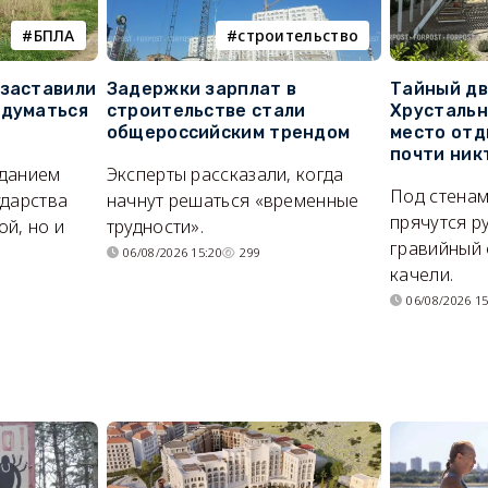
БПЛА
строительство
 заставили
Задержки зарплат в
Тайный дв
адуматься
строительстве стали
Хрустальн
общероссийским трендом
место отд
почти ник
иданием
Эксперты рассказали, когда
Под стенам
ударства
начнут решаться «временные
прячутся р
й, но и
трудности».
гравийный 
06/08/2026 15:20
299
качели.
06/08/2026 15