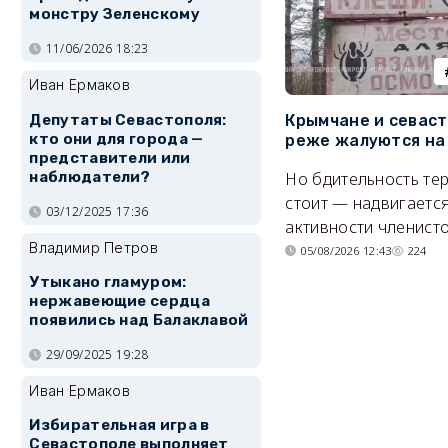
монстру Зеленскому
11/06/2026 18:23
Иван Ермаков
Крымчане и севас
Депутаты Севастополя:
кто они для города —
реже жалуются на
представители или
Но бдительность тер
наблюдатели?
стоит — надвигается
03/12/2025 17:36
активности членисто
Владимир Петров
05/08/2026 12:43
224
Утыкано гламуром:
нержавеющие сердца
появились над Балаклавой
29/09/2025 19:28
Иван Ермаков
Избирательная игра в
Севастополе выполняет