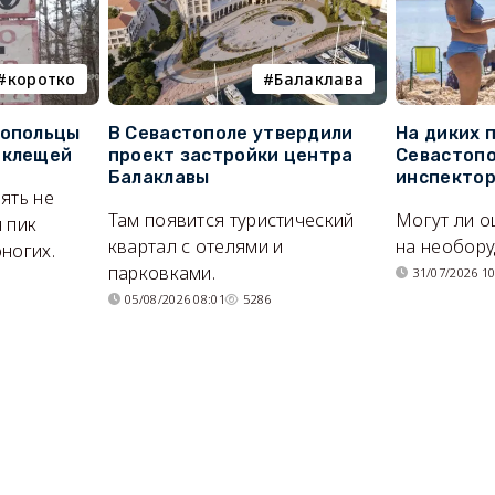
коротко
Балаклава
топольцы
В Севастополе утвердили
На диких 
 клещей
проект застройки центра
Севастопо
Балаклавы
инспекто
ять не
Там появится туристический
Могут ли о
 пик
квартал с отелями и
на необор
ногих.
парковками.
31/07/2026 10
05/08/2026 08:01
5286