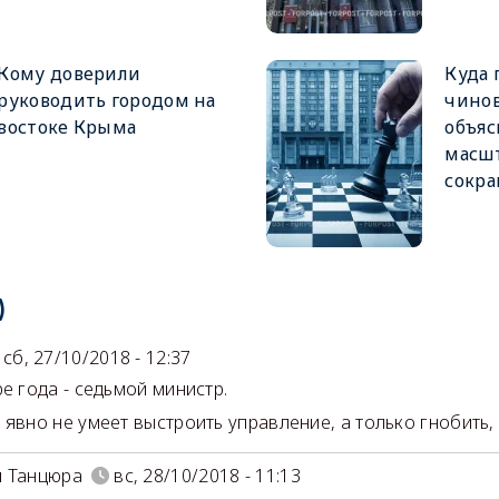
Кому доверили
Куда 
руководить городом на
чинов
востоке Крыма
объя
масш
сокр
)
сб, 27/10/2018 - 12:37
ре года - седьмой министр.
 явно не умеет выстроить управление, а только гнобить,
й Танцюра
вс, 28/10/2018 - 11:13