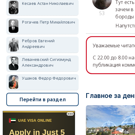
Тут ест
Кесаев Астан Николаевич
зачем в
53
бороды 
Рогачев Петр Михайлович
Напутств
Ребров Евгений
Уважаемые читате
Андреевич
C 22.00 до 8.00 
Леваневский Сигизмунд
публикация комм
Александрович
Ушаков Федор Федорович
Главное за ден
Перейти в раздел