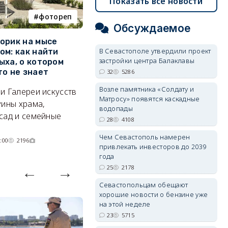
Показать все новости
фотореп
работа
Обсуждаемое
орик на мысе
Где в Севастополе можно
М
В Севастополе утвердили проект
ом: как найти
заработать 100 тысяч в
и
застройки центра Балаклавы
ыха, о котором
месяц
ф
то не знает
Б
32
5286
А где — несоизмеримо меньше.
Возле памятника «Солдату и
и Галереи искусств
«
06/08/2026 10:02
3799
Матросу» появятся каскадные
уины храма,
«
водопады
сад и семейные
пр
28
4108
Чем Севастополь намерен
:00
2196
привлекать инвесторов до 2039
года
25
2178
Севастопольцам обещают
хорошие новости о бензине уже
на этой неделе
23
5715