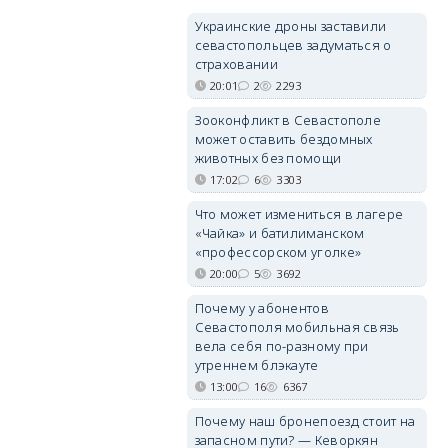
Украинские дроны заставили
севастопольцев задуматься о
страховании
20:01
2
2293
Зооконфликт в Севастополе
может оставить бездомных
животных без помощи
17:02
6
3303
Что может измениться в лагере
«Чайка» и батилиманском
«профессорском уголке»
20:00
5
3692
Почему у абонентов
Севастополя мобильная связь
вела себя по-разному при
утреннем блэкауте
13:00
16
6367
Почему наш бронепоезд стоит на
запасном пути? — Кеворкян