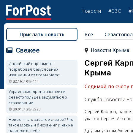
Новости
#СВО
#
Прислать новость
Все
Севастопол
Свежее
Новости Крыма
Сергей Кар
Индийский парламент
потребовал безусловных
Крыма
извинений от главы Meta*
22:16
0
114
Седьмой по счёту г
Украинские дроны заставили
севастопольцев задуматься о
Служба новостей Fo
страховании
20:01
2
2293
Сергей Карпов, ранее
указом Сергея Аксёнов
Новое — это забытое старое? Что
такое модный биохакинг и как не
Другим указом Аксёно
навредить себе