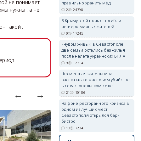
дой не понимает
правильно хранить мёд
мы нужны , а не
2
24398
erid: 2SDnjdPjgYS
В Крыму этой ночью погибли
он такой .
четверо мирных жителей
0
17245
«Чудом живы»: в Севастополе
две семьи остались без жилья
после налёта украинских БПЛА
период
9
12314
erid: 2SDnjdvhGXG
Что местная жительница
рассказала о массовом убийстве
в севастопольском селе
21
10186
На фоне ресторанного кризиса в
одном из лучших мест
Севастополя открылся бар-
бистро
13
7234