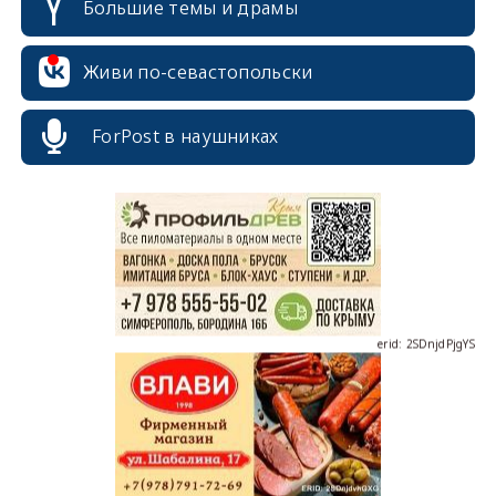
Большие темы и драмы
Живи по-севастопольски
erid: 2SDnjcrDNw6
ForPost в наушниках
erid: 2SDnjdPjgYS
erid: 2SDnjdvhGXG