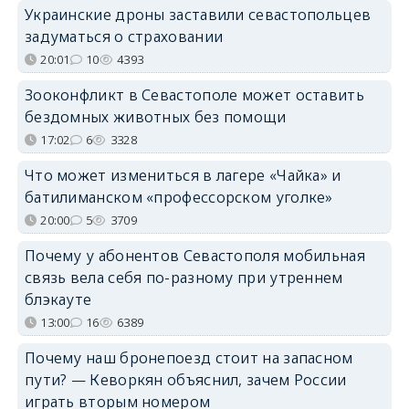
Украинские дроны заставили севастопольцев
задуматься о страховании
20:01
10
4393
Зооконфликт в Севастополе может оставить
бездомных животных без помощи
17:02
6
3328
Что может измениться в лагере «Чайка» и
батилиманском «профессорском уголке»
20:00
5
3709
Почему у абонентов Севастополя мобильная
связь вела себя по-разному при утреннем
блэкауте
13:00
16
6389
Почему наш бронепоезд стоит на запасном
пути? — Кеворкян объяснил, зачем России
играть вторым номером