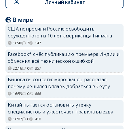
Личный кабинет
В мире
США попросили Россию освободить
осуждённого на 10 лет американца Гилмана
16:40
2
147
Facebook* снёс публикацию премьера Индии и
объяснил всё технической ошибкой
22:16
0
357
Виноваты соцсети: марокканец рассказал,
почему решился вплавь добраться в Сеуту
16:59
0
666
Китай пытается остановить утечку
специалистов и ужесточает правила выезда
16:07
0
410