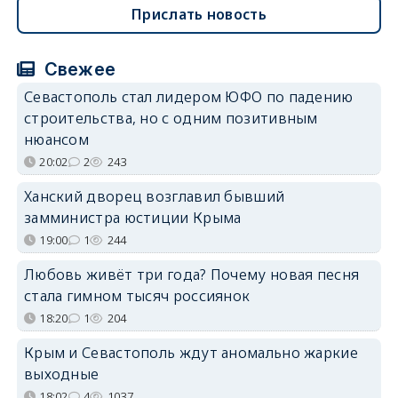
Прислать новость
Свежее
Севастополь стал лидером ЮФО по падению
строительства, но с одним позитивным
нюансом
20:02
2
243
Ханский дворец возглавил бывший
замминистра юстиции Крыма
19:00
1
244
Любовь живёт три года? Почему новая песня
стала гимном тысяч россиянок
18:20
1
204
Крым и Севастополь ждут аномально жаркие
выходные
18:02
4
1037