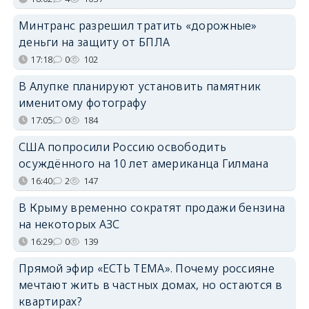
Минтранс разрешил тратить «дорожные»
деньги на защиту от БПЛА
17:18
0
102
В Алупке планируют установить памятник
именитому фотографу
17:05
0
184
США попросили Россию освободить
осуждённого на 10 лет американца Гилмана
16:40
2
147
В Крыму временно сократят продажи бензина
на некоторых АЗС
16:29
0
139
Прямой эфир «ЕСТЬ ТЕМА». Почему россияне
мечтают жить в частных домах, но остаются в
квартирах?