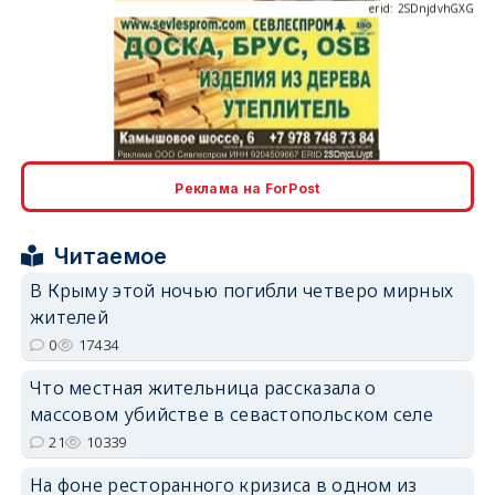
erid: 2SDnjcLUypt
Реклама на ForPost
Читаемое
erid: 2SDnjcrDNw6
В Крыму этой ночью погибли четверо мирных
жителей
0
17434
Что местная жительница рассказала о
массовом убийстве в севастопольском селе
erid: 2SDnjdPjgYS
21
10339
На фоне ресторанного кризиса в одном из