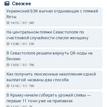
Свежее
Украинский БЭК выгнал отдыхающих с пляжей
Ялты
14:15
0
345
На центральном пляже Севастополя по
счастливой случайности спасли женщину
13:38
0
230
В Севастополе решили вернуть QR-коды на
бензин
13:03
5
796
Как получить пенсионные накопления одной
выплатой: названы два способа
12:16
1
190
В Крыму начали собирать урожай сливы —
первые 11 тонн уже на прилавках
12:10
0
75