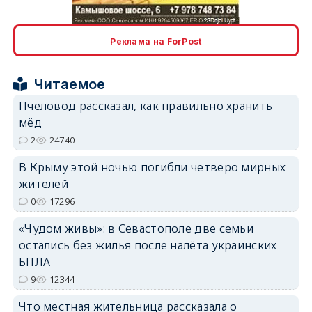
Реклама на ForPost
Читаемое
erid: 2SDnjcrDNw6
Пчеловод рассказал, как правильно хранить
мёд
2
24740
В Крыму этой ночью погибли четверо мирных
жителей
erid: 2SDnjdPjgYS
0
17296
«Чудом живы»: в Севастополе две семьи
остались без жилья после налёта украинских
БПЛА
9
12344
erid: 2SDnjdvhGXG
Что местная жительница рассказала о