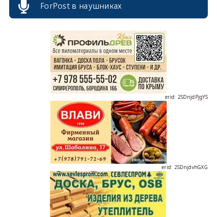
erid: 2SDnjcrDNw6
ForPost в наушниках
erid: 2SDnjdPjgYS
erid: 2SDnjdvhGXG
erid: 2SDnjcLUypt