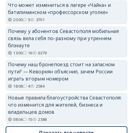
Что может измениться в лагере «Чайка» и
батилиманском «профессорском уголке»
20:00
5
3701
Почему у абонентов Севастополя мобильная
связь вела себя по-разному при утреннем
блэкауте
13:00
16
6379
Почему наш бронепоезд стоит на запасном
пути? — Кеворкян объяснил, зачем России
играть вторым номером
18:08
4
2584
Новые правила благоустройства Севастополя:
что изменится для жителей, бизнеса и
владельцев домов
08:04
15
2388
Показать все новости