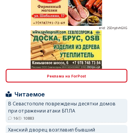
erid: 2SDnjdvhGXG
erid: 2SDnjcLUypt
Реклама на ForPost
Читаемое
erid: 2SDnjcrDNw6
В Севастополе повреждены десятки домов
при отражении атаки БПЛА
16
10883
Ханский дворец возглавил бывший