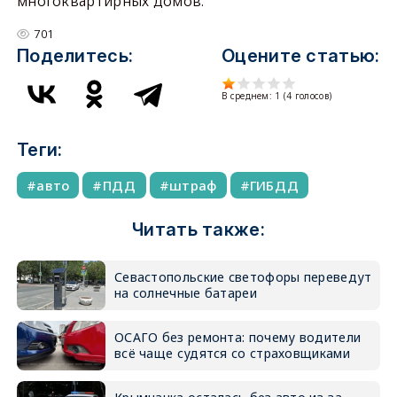
многоквартирных домов.
701
Поделитесь:
Оцените статью:
В среднем:
1
(
4
голосов)
Теги:
авто
ПДД
штраф
ГИБДД
Читать также:
Севастопольские светофоры переведут
на солнечные батареи
ОСАГО без ремонта: почему водители
всё чаще судятся со страховщиками