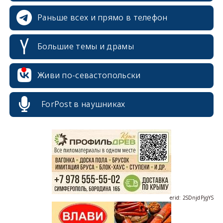
Раньше всех и прямо в телефон
Большие темы и драмы
Живи по-севастопольски
erid: 2SDnjcrDNw6
ForPost в наушниках
erid: 2SDnjdPjgYS