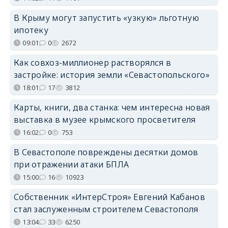
В Крыму могут запустить «узкую» льготную
ипотеку
09:01
0
2672
Как совхоз-миллионер растворялся в
застройке: история земли «Севастопольского»
18:01
17
3812
Карты, книги, два станка: чем интересна новая
выставка в музее крымского просветителя
16:02
0
753
В Севастополе повреждены десятки домов
при отражении атаки БПЛА
15:00
16
10923
Собственник «ИнтерСтроя» Евгений Кабанов
стал заслуженным строителем Севастополя
13:04
33
6250