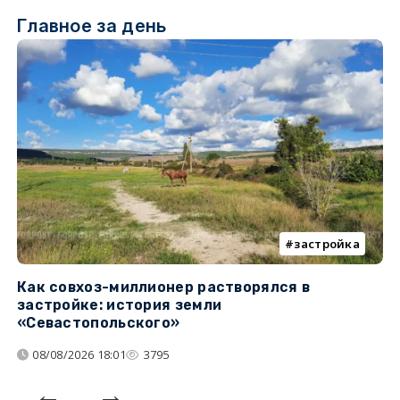
Главное за день
застройка
Как совхоз-миллионер растворялся в
К
застройке: история земли
н
«Севастопольского»
п
08/08/2026 18:01
3795