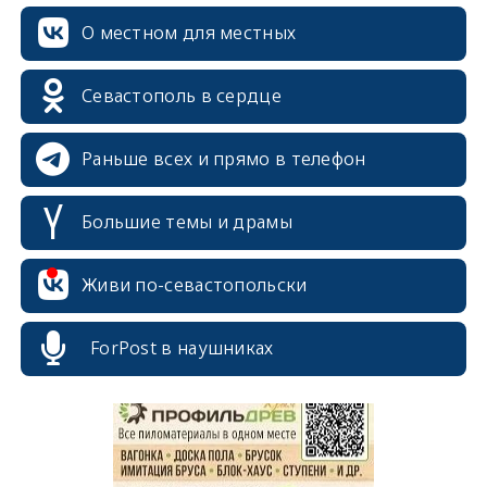
О местном для местных
Севастополь в сердце
Раньше всех и прямо в телефон
Большие темы и драмы
Живи по-севастопольски
erid: 2SDnjcrDNw6
ForPost в наушниках
erid: 2SDnjdPjgYS