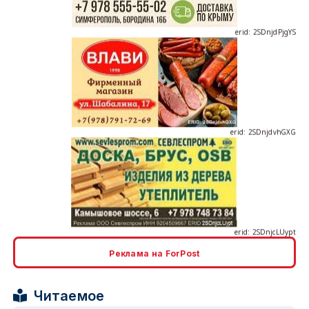
erid: 2SDnjdvhGXG
erid: 2SDnjcLUypt
Реклама на ForPost
erid: 2SDnjcrDNw6
Читаемое