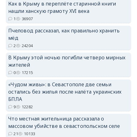
Как в Крыму в переплёте старинной книги
нашли ханскую грамоту XVI века
1
36907
Пчеловод рассказал, как правильно хранить
erid: 2SDnjdPjgYS
мёд
2
24204
В Крыму этой ночью погибли четверо мирных
жителей
0
17215
erid: 2SDnjdvhGXG
«Чудом живы»: в Севастополе две семьи
остались без жилья после налёта украинских
БПЛА
9
12282
Что местная жительница рассказала о
массовом убийстве в севастопольском селе
21
10133