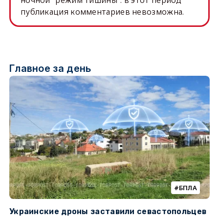
ночной "режим тишины": в этот период
публикация комментариев невозможна.
Главное за день
БПЛА
Украинские дроны заставили севастопольцев
З