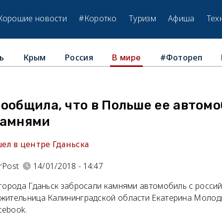
Хорошие новости
#Коротко
Туризм
Афиша
Тех
ь
Крым
Россия
#Фотореп
В мире
ообщила, что в Польше ее автом
камнями
л в центре Гданьска
rPost
14/01/2018 - 14:47
 города Гданьск забросали камнями автомобиль с росси
жительница Калининградской области Екатерина Моло
cebook.