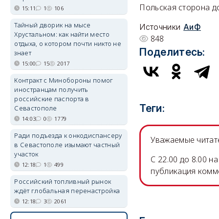
Польская сторона д
15:11
1
106
Тайный дворик на мысе
Источники
АиФ
Хрустальном: как найти место
848
отдыха, о котором почти никто не
Поделитесь:
знает
15:00
15
2017
Контракт с Минобороны помог
иностранцам получить
российские паспорта в
Теги:
Севастополе
14:03
0
1779
Ради подъезда к онкодиспансеру
Уважаемые читате
в Севастополе изымают частный
участок
C 22.00 до 8.00 
12:18
1
499
публикация комм
Российский топливный рынок
ждёт глобальная перенастройка
12:18
3
2061