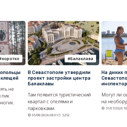
коротко
Балаклава
топольцы
В Севастополе утвердили
На диких 
 клещей
проект застройки центра
Севастопо
Балаклавы
инспекто
ять не
Там появится туристический
Могут ли о
 пик
квартал с отелями и
на необор
ногих.
парковками.
31/07/2026 10
05/08/2026 08:01
5252