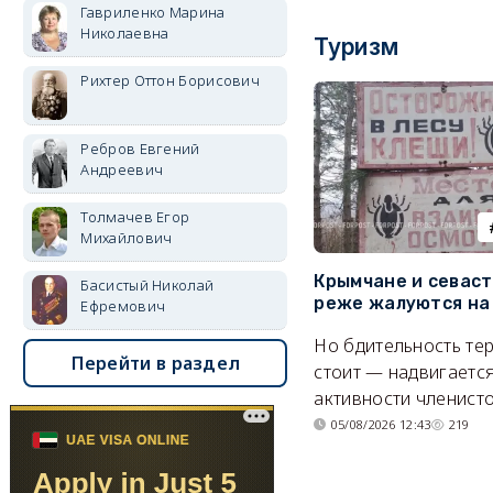
Гавриленко Марина
Николаевна
Туризм
Рихтер Оттон Борисович
Ребров Евгений
Андреевич
Толмачев Егор
Михайлович
Крымчане и севас
Басистый Николай
реже жалуются на
Ефремович
Но бдительность тер
Перейти в раздел
стоит — надвигается
активности членисто
05/08/2026 12:43
219