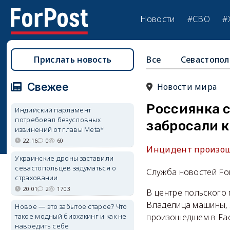
Новости
#СВО
#
Прислать новость
Все
Севастопол
Свежее
Новости мира
Россиянка с
Индийский парламент
потребовал безусловных
забросали 
извинений от главы Meta*
22:16
0
60
Инцидент произоше
Украинские дроны заставили
севастопольцев задуматься о
Служба новостей Fo
страховании
20:01
2
1703
В центре польского
Владелица машины, 
Новое — это забытое старое? Что
такое модный биохакинг и как не
произошедшем в Fa
навредить себе