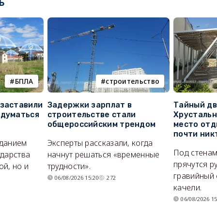
ь
БПЛА
строительство
 заставили
Задержки зарплат в
Тайный дв
адуматься
строительстве стали
Хрустальн
общероссийским трендом
место отд
почти ник
иданием
Эксперты рассказали, когда
Под стенам
ударства
начнут решаться «временные
прячутся р
й, но и
трудности».
гравийный 
06/08/2026 15:20
272
качели.
06/08/2026 15