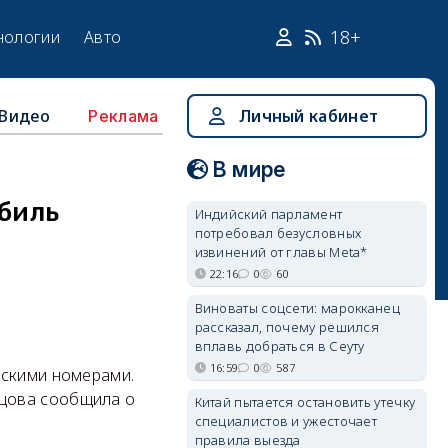
18+
нологии
Авто
Видео
Личный кабинет
Реклама
В мире
обиль
Индийский парламент
потребовал безусловных
извинений от главы Meta*
22:16
0
60
Виноваты соцсети: марокканец
рассказал, почему решился
вплавь добраться в Сеуту
16:59
0
587
йскими номерами.
дцова сообщила о
Китай пытается остановить утечку
специалистов и ужесточает
правила выезда