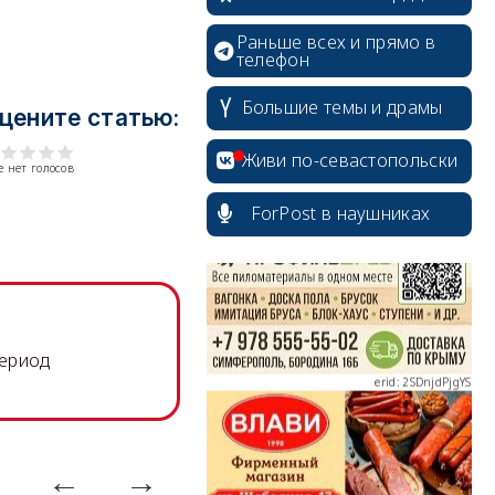
Раньше всех и прямо в
телефон
Большие темы и драмы
цените статью:
erid: 2SDnjcrDNw6
Живи по-севастопольски
 нет голосов
ForPost в наушниках
erid: 2SDnjdPjgYS
период
erid: 2SDnjdvhGXG