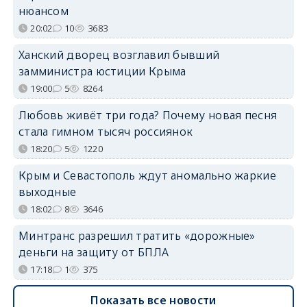
нюансом
20:02
10
3683
Ханский дворец возглавил бывший
замминистра юстиции Крыма
19:00
5
8264
Любовь живёт три года? Почему новая песня
стала гимном тысяч россиянок
18:20
5
1220
Крым и Севастополь ждут аномально жаркие
выходные
18:02
8
3646
Минтранс разрешил тратить «дорожные»
деньги на защиту от БПЛА
17:18
1
375
Показать все новости