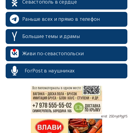
Севастополь в сердце
Раньше всех и прямо в телефон
Большие темы и драмы
Живи по-севастопольски
erid: 2SDnjcrDNw6
ForPost в наушниках
erid: 2SDnjdPjgYS