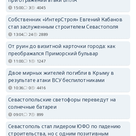
15:00
3
4045
Собственник «ИнтерСтроя» Евгений Кабанов
стал заслуженным строителем Севастополя
13:04
24
2889
От руин до визитной карточки города: как
преображался Приморский бульвар
11:00
1
1247
Двое мирных жителей погибли в Крыму в
результате атаки ВСУ беспилотниками
10:36
0
4416
Севастопольские светофоры переведут на
солнечные батареи
09:01
7
899
Севастополь стал лидером ЮФО по падению
строительства, но с одним позитивным