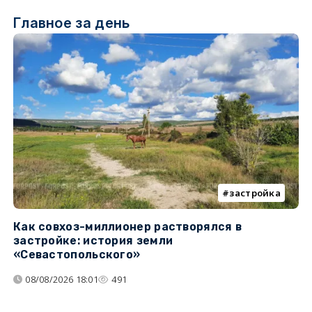
Главное за день
застройка
Как совхоз-миллионер растворялся в
К
застройке: история земли
н
«Севастопольского»
п
08/08/2026 18:01
491