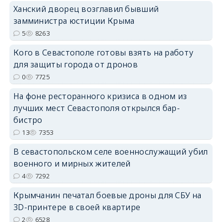
erid: 2SDnjdPjgYS
Ханский дворец возглавил бывший
замминистра юстиции Крыма
5
8263
Кого в Севастополе готовы взять на работу
для защиты города от дронов
0
7725
erid: 2SDnjdvhGXG
На фоне ресторанного кризиса в одном из
лучших мест Севастополя открылся бар-
бистро
13
7353
В севастопольском селе военнослужащий убил
военного и мирных жителей
4
7292
Крымчанин печатал боевые дроны для СБУ на
3D-принтере в своей квартире
2
6528