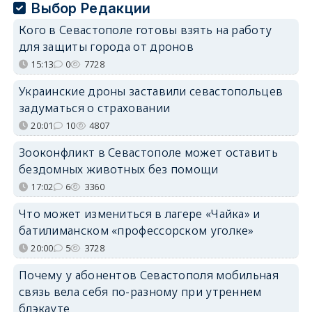
Выбор Редакции
Кого в Севастополе готовы взять на работу
для защиты города от дронов
15:13
0
7728
Украинские дроны заставили севастопольцев
задуматься о страховании
20:01
10
4807
Зооконфликт в Севастополе может оставить
бездомных животных без помощи
17:02
6
3360
Что может измениться в лагере «Чайка» и
батилиманском «профессорском уголке»
20:00
5
3728
Почему у абонентов Севастополя мобильная
связь вела себя по-разному при утреннем
блэкауте