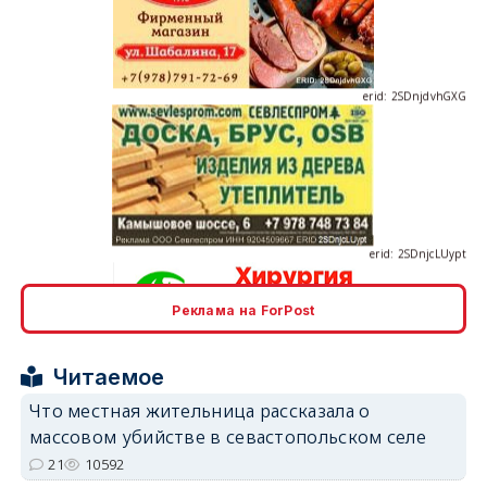
erid: 2SDnjdvhGXG
erid: 2SDnjcLUypt
Реклама на ForPost
erid: 2SDnjcrDNw6
Читаемое
Что местная жительница рассказала о
массовом убийстве в севастопольском селе
21
10592