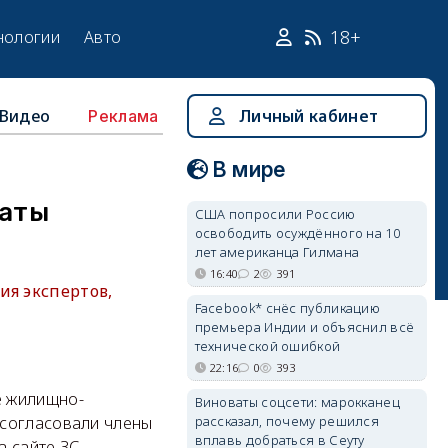
18+
нологии
Авто
Видео
Личный кабинет
Реклама
В мире
таты
США попросили Россию
освободить осуждённого на 10
лет американца Гилмана
16:40
2
391
ия экспертов,
Facebook* снёс публикацию
премьера Индии и объяснил всё
технической ошибкой
22:16
0
393
е жилищно-
Виноваты соцсети: марокканец
рассказал, почему решился
 согласовали члены
вплавь добраться в Сеуту
 сайте ЗС.