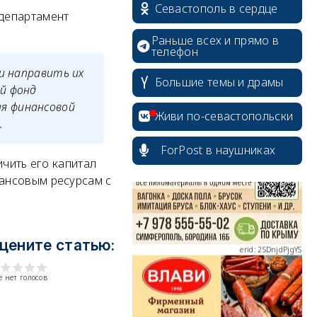
Севастополь в сердце
 департамент
Раньше всех и прямо в
телефон
и направить их
Большие темы и драмы
й фонд
erid: 2SDnjcrDNw6
я финансовой
Живи по-севастопольски
.
ForPost в наушниках
ичить его капитал
ансовым ресурсам с
erid: 2SDnjdPjgYS
цените статью:
 нет голосов
erid: 2SDnjdvhGXG