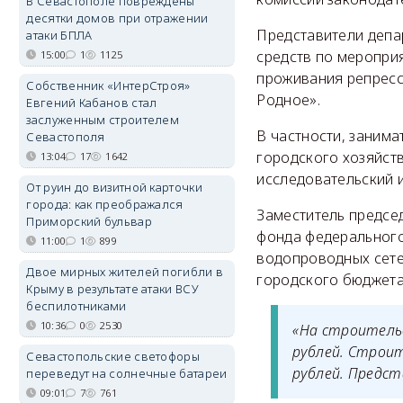
В Севастополе повреждены
десятки домов при отражении
Представители депа
атаки БПЛА
средств по меропри
15:00
1
1125
проживания репрес
Собственник «ИнтерСтроя»
Родное».
Евгений Кабанов стал
заслуженным строителем
В частности, заним
Севастополя
городского хозяйств
13:04
17
1642
исследовательский и
От руин до визитной карточки
города: как преображался
Заместитель предсе
Приморский бульвар
фонда федерального
11:00
1
899
водопроводных сете
Двое мирных жителей погибли в
городского бюджета
Крыму в результате атаки ВСУ
беспилотниками
10:36
0
2530
«На строитель
рублей. Строит
Севастопольские светофоры
рублей. Предст
переведут на солнечные батареи
09:01
7
761