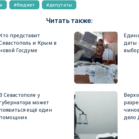
а
бюджет
депутаты
Читать также:
Кто представит
Едина
Севастополь и Крым в
даты
новой Госдуме
выбор
В Севастополе у
Верхо
губернатора может
разре
появиться ещё один
чинов
помощник
дело