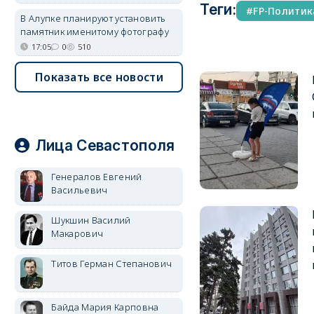
Теги:
FP-Политик
В Алупке планируют установить
памятник именитому фотографу
17:05
0
510
Показать все новости
Лица Севастополя
Генералов Евгений
Васильевич
Шукшин Василий
Макарович
Титов Герман Степанович
Байда Мария Карповна