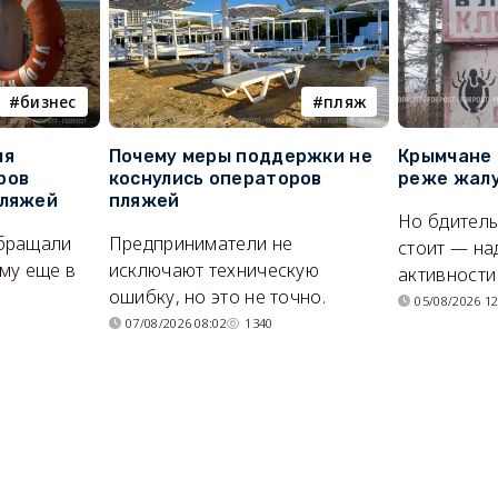
бизнес
пляж
ля
Почему меры поддержки не
Крымчане 
ров
коснулись операторов
реже жалу
пляжей
пляжей
Но бдитель
бращали
Предприниматели не
стоит — на
му еще в
исключают техническую
активности
ошибку, но это не точно.
05/08/2026 12
07/08/2026 08:02
1340