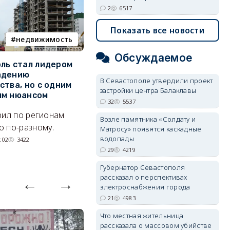
2
6517
Показать все новости
недвижимость
ПВО
Обсуждаемое
ль стал лидером
Кого в Севастополе готовы
У
адению
взять на работу для защиты
о
В Севастополе утвердили проект
ства, но с одним
города от дронов
застройки центра Балаклавы
Л
ым нюансом
32
5537
Что надо знать о МОГах
н
рил по регионам
города.
к
Возле памятника «Солдату и
 по-разному.
Матросу» появятся каскадные
07/08/2026 15:13
7102
р
водопады
:02
3422
29
4219
Губернатор Севастополя
рассказал о перспективах
электроснабжения города
21
4983
Что местная жительница
рассказала о массовом убийстве