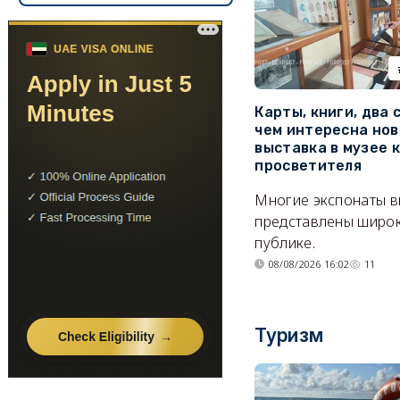
Карты, книги, два 
чем интересна нов
выставка в музее 
просветителя
Многие экспонаты 
представлены широ
публике.
08/08/2026 16:02
11
Туризм