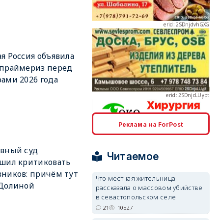
я Россия объявила
erid: 2SDnjcLUypt
 праймериз перед
ами 2026 года
Реклама на ForPost
erid: 2SDnjcrDNw6
вный суд
Читаемое
шил критиковать
ников: причём тут
Что местная жительница
 Долиной
рассказала о массовом убийстве
в севастопольском селе
erid: 2SDnjdPjgYS
21
10527