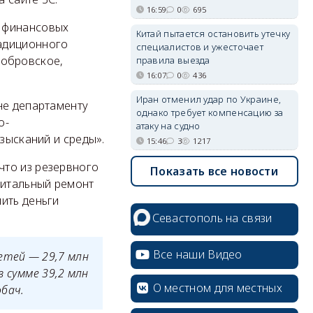
16:59
0
695
я финансовых
Китай пытается остановить утечку
радиционного
специалистов и ужесточает
обровское,
правила выезда
16:07
0
436
Иран отменил удар по Украине,
не департаменту
однако требует компенсацию за
о-
атаку на судно
зысканий и среды».
15:46
3
1217
что из резервного
Показать все новости
питальный ремонт
ить деньги
Севастополь на связи
Все наши Видео
етей — 29,7 млн
 сумме 39,2 млн
О местном для местных
бач.