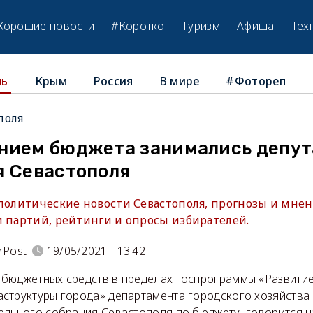
Хорошие новости
#Коротко
Туризм
Афиша
Тех
Крым
Россия
В мире
#Фотореп
ль
поля
нием бюджета занимались депу
я Севастополя
 политические новости Севастополя, прогнозы и мнен
и партий, рейтинги и опросы избирателей.
rPost
19/05/2021 - 13:42
бюджетных средств в пределах госпрограммы «Развити
структуры города» департамента городского хозяйства
ельного собрания Севастополя по бюджету, говорится на