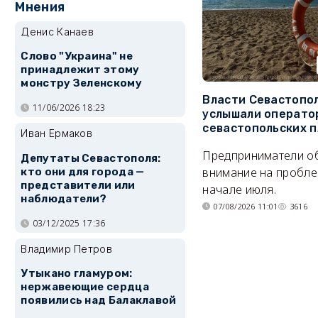
Мнения
Денис Канаев
Слово "Украина" не
принадлежит этому
монстру Зеленскому
Власти Севастопо
11/06/2026 18:23
услышали операто
севастопольских 
Иван Ермаков
Предприниматели о
Депутаты Севастополя:
внимание на пробле
кто они для города —
представители или
начале июля.
наблюдатели?
07/08/2026 11:01
3616
03/12/2025 17:36
Владимир Петров
Утыкано гламуром:
нержавеющие сердца
появились над Балаклавой