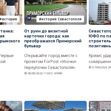
история
история Севастополя
станка:
От руин до визитной
Севастопо
ая
карточки города: как
ЮФО по п
крымского
преображался Приморский
строитель
бульвар
позитивн
впервые
Открывайте город вместе с
Кризис уда
кой
проектом ForPost «Улочки-
совершенно
переулочки Севастополя».
07/08/2026 20
08/08/2026 11:00
899