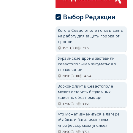
Выбор Редакции
Кого в Севастополе готовы взять
на работу для защиты города от
дронов
15:13
0
7072
Украинские дроны заставили
севастопольцев задуматься о
страховании
20:01
10
4724
Зооконфликт в Севастополе
может оставить бездомных
животных без помощи
17:02
6
3356
Что может измениться в лагере
«Чайка» и батилиманском
«профессорском уголке»
20:00
5
3724