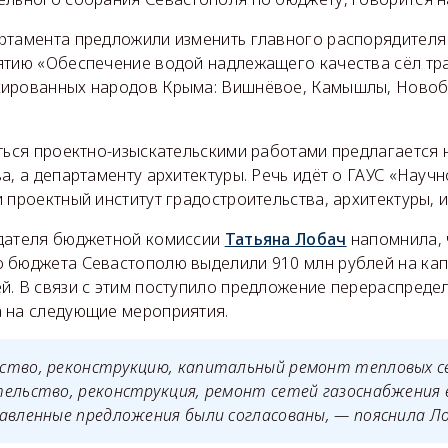
ртамента предложили изменить главного распорядител
ятию «Обеспечение водой надлежащего качества сёл т
сированных народов Крыма: Вишнёвое, Камышлы, Новоб
аться проектно-изыскательскими работами предлагается 
а, а департаменту архитектуры. Речь идёт о ГАУС «Научн
 проектный институт градостроительства, архитектуры, и
дателя бюджетной комиссии
Татьяна Лобач
напомнила, 
 бюджета Севастополю выделили 910 млн рублей на ка
й. В связи с этим поступило предложение перераспредел
 на следующие мероприятия.
ство, реконструкцию, капитальный ремонт тепловых с
ельство, реконструкция, ремонт сетей газоснабжения в
авленные предложения были согласованы, — пояснила Ло