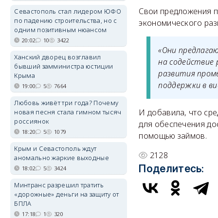
Свои предложения п
Севастополь стал лидером ЮФО
по падению строительства, но с
экономического раз
одним позитивным нюансом
20:02
10
3422
«Они предлагаю
Ханский дворец возглавил
на содействие
бывший замминистра юстиции
развития пром
Крыма
поддержки в ви
19:00
5
7664
Любовь живёт три года? Почему
И добавила, что сре
новая песня стала гимном тысяч
россиянок
для обеспечения до
18:20
5
1079
помощью займов.
Крым и Севастополь ждут
2128
аномально жаркие выходные
Поделитесь:
18:02
5
3424
Минтранс разрешил тратить
«дорожные» деньги на защиту от
БПЛА
17:18
1
320