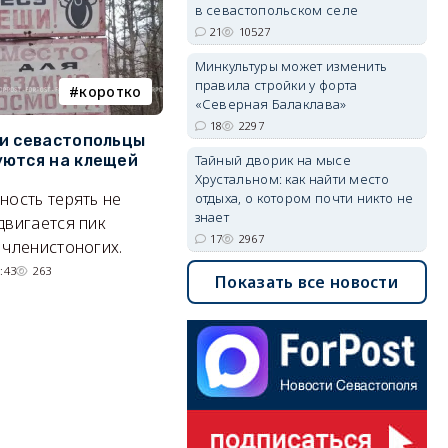
в севастопольском селе
21
10527
Минкультуры может изменить
правила стройки у форта
коротко
Балаклава
«Северная Балаклава»
18
2297
и севастопольцы
В Севастополе утвердили
Н
ются на клещей
проект застройки центра
С
Тайный дворик на мысе
Хрустальном: как найти место
Балаклавы
и
ность терять не
отдыха, о котором почти никто не
Там появится туристический
М
знает
двигается пик
17
2967
квартал с отелями и
н
 членистоногих.
парковками.
:43
263
Показать все новости
05/08/2026 08:01
5537