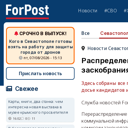
Новости
#СВО
#
Все
Севастопо
СРОЧНО В ВЫПУСК!
Кого в Севастополе готовы
взять на работу для защиты
Новости Севасто
города от дронов
пт, 07/08/2026 - 15:13
Распределе
заскобрани
Прислать новость
Здесь собраны все
Свежее
досье кандидатов 
Карты, книги, два станка: чем
Служба новостей Fo
интересна новая выставка в
музее крымского просветителя
Перераспределение 
16:02
0
11
коммунальной инфра
комиссии законодат