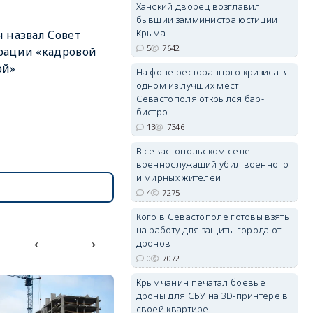
Ханский дворец возглавил
бывший замминистра юстиции
Крыма
 назвал Совет
5
7642
рации «кадровой
ой»
На фоне ресторанного кризиса в
erid: 2SDnjdvhGXG
одном из лучших мест
Севастополя открылся бар-
бистро
13
7346
В севастопольском селе
военнослужащий убил военного
и мирных жителей
4
7275
Кого в Севастополе готовы взять
на работу для защиты города от
дронов
0
7072
Крымчанин печатал боевые
дроны для СБУ на 3D-принтере в
своей квартире