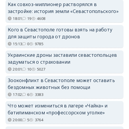
Как совхоз-миллионер растворялся в
застройке: история земли «Севастопольского»
18:01
19
4608
Кого в Севастополе готовы взять на работу
для защиты города от дронов
15:13
0
9785
Украинские дроны заставили севастопольцев
задуматься о страховании
20:01
10
5027
Зооконфликт в Севастополе может оставить
бездомных животных без помощи
17:02
6
3383
Что может измениться в лагере «Чайка» и
батилиманском «профессорском уголке»
20:00
5
3764