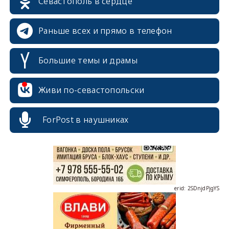
Севастополь в сердце
Раньше всех и прямо в телефон
Большие темы и драмы
erid: 2SDnjcrDNw6
Живи по-севастопольски
ForPost в наушниках
erid: 2SDnjdPjgYS