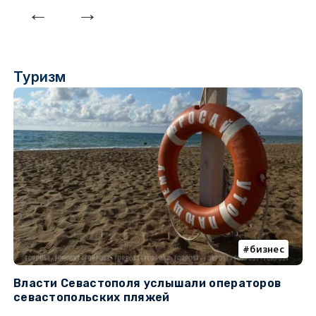
Туризм
бизнес
Власти Севастополя услышали операторов
П
севастопольских пляжей
о