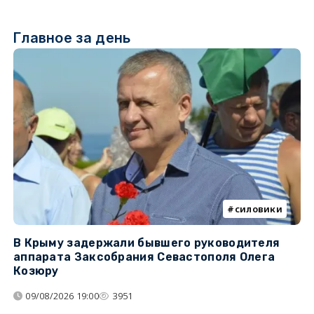
Главное за день
силовики
В Крыму задержали бывшего руководителя
К
аппарата Заксобрания Севастополя Олега
з
Козюру
«
09/08/2026 19:00
3951