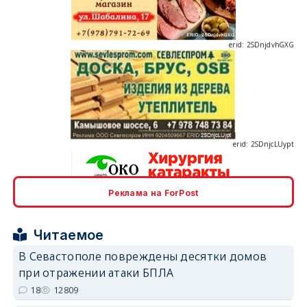
erid: 2SDnjdvhGXG
erid: 2SDnjcLUypt
Реклама на ForPost
erid: 2SDnjcrDNw6
Читаемое
В Севастополе повреждены десятки домов
при отражении атаки БПЛА
18
12809
erid: 2SDnjdPjgYS