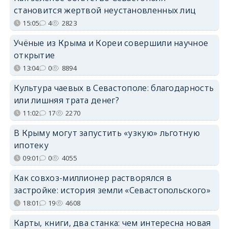
становится жертвой неустановленных лиц
15:05
4
2823
Учёные из Крыма и Кореи совершили научное
открытие
13:04
0
8894
Культура чаевых в Севастополе: благодарность
или лишняя трата денег?
11:02
17
2270
В Крыму могут запустить «узкую» льготную
ипотеку
09:01
0
4055
Как совхоз-миллионер растворялся в
застройке: история земли «Севастопольского»
18:01
19
4608
Карты, книги, два станка: чем интересна новая